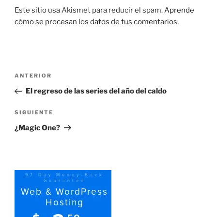
Este sitio usa Akismet para reducir el spam.
Aprende
cómo se procesan los datos de tus comentarios.
Navegación
Entrada
ANTERIOR
de
anterior:
El regreso de las series del año del caldo
entradas
Siguiente
SIGUIENTE
entrada
¿Magic One?