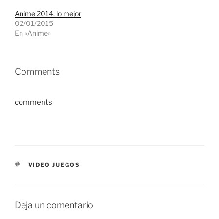
Anime 2014, lo mejor
02/01/2015
En «Anime»
Comments
comments
ETIQUETAS
VIDEO JUEGOS
Deja un comentario