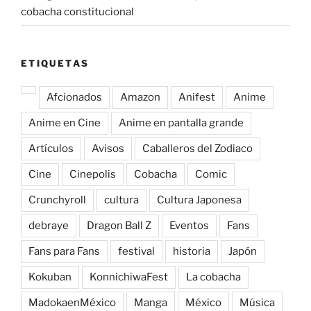
cobacha constitucional
ETIQUETAS
Afcionados
Amazon
Anifest
Anime
Anime en Cine
Anime en pantalla grande
Artículos
Avisos
Caballeros del Zodiaco
Cine
Cinepolis
Cobacha
Comic
Crunchyroll
cultura
Cultura Japonesa
debraye
Dragon Ball Z
Eventos
Fans
Fans para Fans
festival
historia
Japón
Kokuban
KonnichiwaFest
La cobacha
MadokaenMéxico
Manga
México
Música