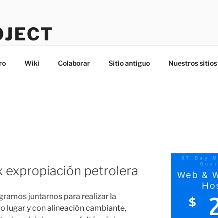
OJECT
ro
Wiki
Colaborar
Sitio antiguo
Nuestros sitios
x expropiación petrolera
ogramos juntarnos para realizar la
o lugar y con alineación cambiante,