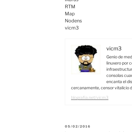
RTM
Map
Nodens
vicm3
vicm3
Genio de medi
linuxero por c
infraestructur
consolas cuan
encanta el di
cercanamente, censor vitalicio d
blografia.net/vicm3
PUBLICADO
05/02/2016
EL