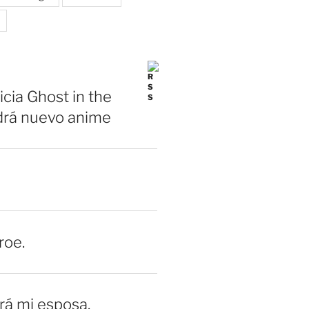
icia Ghost in the
drá nuevo anime
roe.
erá mi esposa.