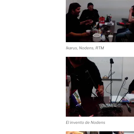
Ikarus, Nodens, RTM
El invento de Nodens