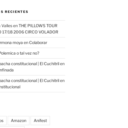
S RECIENTES
 Valles
en
THE PILLOWS TOUR
O 17/18 2006 CIRCO VOLADOR
carmona moya
en
Colaborar
Polemica o tal vez no?
cha constitucional | El Cuchitril
en
nfinada
cha constitucional | El Cuchitril
en
stitucional
os
Amazon
Anifest