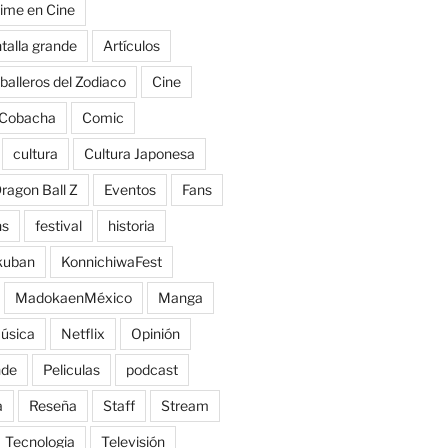
ime en Cine
talla grande
Artículos
balleros del Zodiaco
Cine
Cobacha
Comic
cultura
Cultura Japonesa
ragon Ball Z
Eventos
Fans
ns
festival
historia
kuban
KonnichiwaFest
MadokaenMéxico
Manga
úsica
Netflix
Opinión
nde
Peliculas
podcast
a
Reseña
Staff
Stream
Tecnologia
Televisión