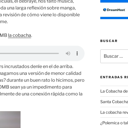
ículas, el debraye, nos faltó música,
toda una larga reflexión sobre manga,
 revisión de cómo viene lo disponible
ime.
66MB
la cobacha
.
BUSCAR
Buscar
por:
rs incrustados denle en el de arriba.
e hagamos una versión de menor calidad
ENTRADAS R
s? durante un buen rato lo hicimos, pero
300MB sean ya un impedimento para
La Cobacha del 
lmente de una conexión rápida como la
Santa Cobacha
La cobacha rev
¿Polemica o tal