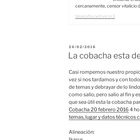
cercanamente, censor vitalicio d
blografia.net/vicm3
PUBLICADO
24/02/2016
EL
La cobacha esta d
Casi rompemos nuestro propio 
vez si nos tardamos y con todo
de temas y debrayar de lo lind
como salio, pero salio al fin y 
que sea útil esta la cobacha pa
Cobacha 20 febrero 2016
4 ho
temas, lugar y datos técnicos c
Alineación:
Ikarus