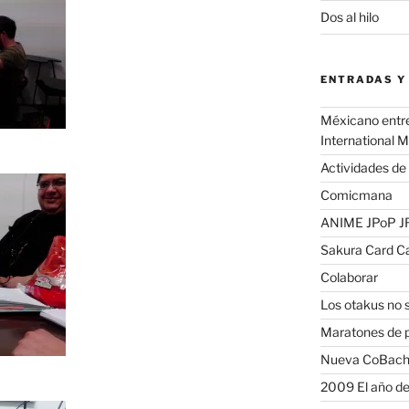
Dos al hilo
ENTRADAS Y
Méxicano entre 
International 
Actividades de
Comicmana
ANIME JPoP 
Sakura Card Ca
Colaborar
Los otakus no
Maratones de pe
Nueva CoBac
2009 El año d