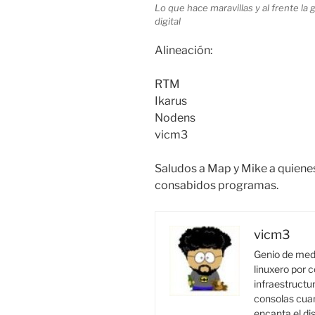
Lo que hace maravillas y al frente la
digital
Alineación:
RTM
Ikarus
Nodens
vicm3
Saludos a Map y Mike a quiene
consabidos programas.
vicm3
Genio de medi
linuxero por c
infraestructur
consolas cuan
encanta el di