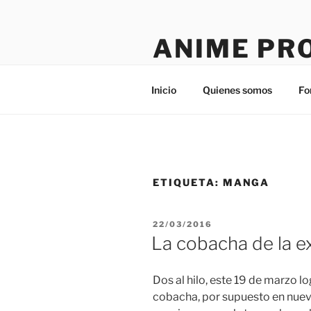
Saltar
al
ANIME PR
contenido
Tú sitio en la red
Inicio
Quienes somos
Fo
ETIQUETA:
MANGA
PUBLICADO
22/03/2016
EL
La cobacha de la e
Dos al hilo, este 19 de marzo l
cobacha, por supuesto en nuev