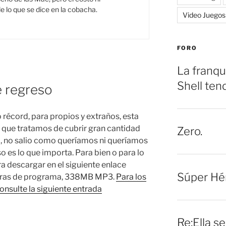
e lo que se dice en la cobacha.
Video Juegos
FORO
La franqu
Shell ten
e regreso
récord, para propios y extraños, esta
 que tratamos de cubrir gran cantidad
Zero.
o, no salio como queríamos ni queríamos
eso es lo que importa. Para bien o para lo
ra descargar en el siguiente enlace
Súper Hé
ras de programa, 338MB MP3.
Para los
onsulte la siguiente entrada
Re:Ella s