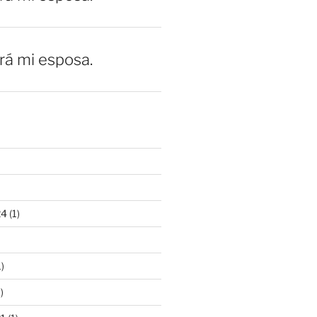
erá mi esposa.
24
(1)
)
)