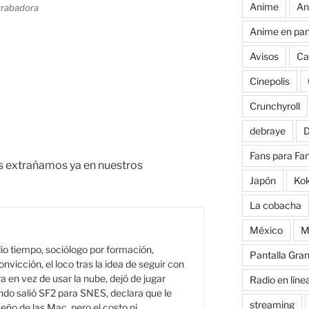
Anime
An
 grabadora
Anime en pan
Avisos
Ca
Cinepolis
Crunchyroll
debraye
D
Fans para Fa
s extrañamos ya en nuestros
Japón
Ko
La cobacha
México
M
o tiempo, sociólogo por formación,
Pantalla Gra
onvicción, el loco tras la idea de seguir con
a en vez de usar la nube, dejó de jugar
Radio en líne
do salió SF2 para SNES, declara que le
streaming
seño de las Mac, pero el costo ni