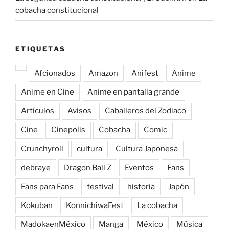
cobacha constitucional
ETIQUETAS
Afcionados
Amazon
Anifest
Anime
Anime en Cine
Anime en pantalla grande
Artículos
Avisos
Caballeros del Zodiaco
Cine
Cinepolis
Cobacha
Comic
Crunchyroll
cultura
Cultura Japonesa
debraye
Dragon Ball Z
Eventos
Fans
Fans para Fans
festival
historia
Japón
Kokuban
KonnichiwaFest
La cobacha
MadokaenMéxico
Manga
México
Música