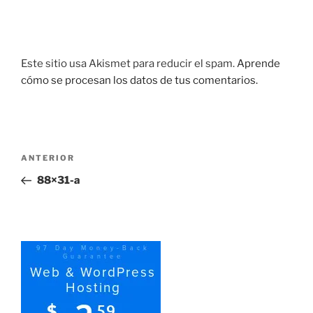
Este sitio usa Akismet para reducir el spam.
Aprende
cómo se procesan los datos de tus comentarios.
Navegación
Entrada
ANTERIOR
de
anterior:
88×31-a
entradas