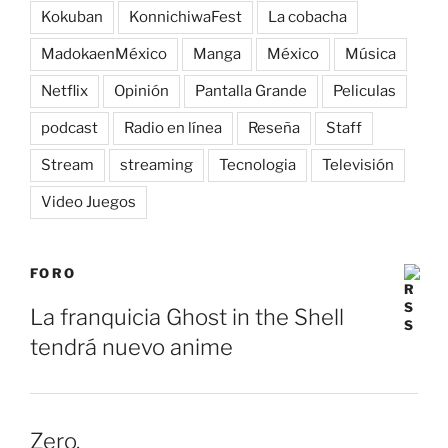
Kokuban
KonnichiwaFest
La cobacha
MadokaenMéxico
Manga
México
Música
Netflix
Opinión
Pantalla Grande
Peliculas
podcast
Radio en línea
Reseña
Staff
Stream
streaming
Tecnologia
Televisión
Video Juegos
FORO
La franquicia Ghost in the Shell
tendrá nuevo anime
Zero.