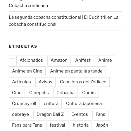
Cobacha confinada
La segunda cobacha constitucional | El Cuchitril
en
La
cobacha constitucional
ETIQUETAS
Afcionados
Amazon
Anifest
Anime
Anime en Cine
Anime en pantalla grande
Artículos
Avisos
Caballeros del Zodiaco
Cine
Cinepolis
Cobacha
Comic
Crunchyroll
cultura
Cultura Japonesa
debraye
Dragon Ball Z
Eventos
Fans
Fans para Fans
festival
historia
Japón