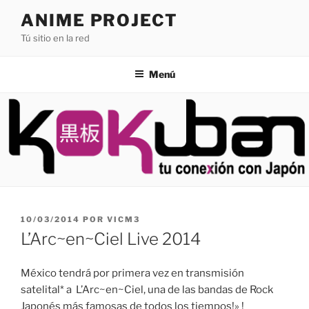
Saltar
ANIME PROJECT
al
Tú sitio en la red
contenido
Menú
PUBLICADO
10/03/2014
POR
VICM3
EL
L’Arc~en~Ciel Live 2014
México tendrá por primera vez en transmisión
satelital* a L’Arc~en~Ciel, una de las bandas de Rock
Japonés más famosas de todos los tiempos!» !