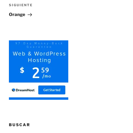
Siguiente
SIGUIENTE
entrada
Orange
BUSCAR