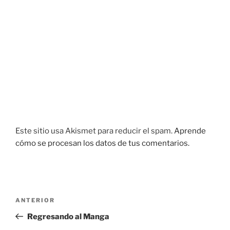
Este sitio usa Akismet para reducir el spam.
Aprende
cómo se procesan los datos de tus comentarios.
Navegación
Entrada
ANTERIOR
de
anterior:
Regresando al Manga
entradas