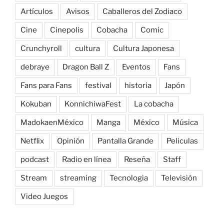
Artículos
Avisos
Caballeros del Zodiaco
Cine
Cinepolis
Cobacha
Comic
Crunchyroll
cultura
Cultura Japonesa
debraye
Dragon Ball Z
Eventos
Fans
Fans para Fans
festival
historia
Japón
Kokuban
KonnichiwaFest
La cobacha
MadokaenMéxico
Manga
México
Música
Netflix
Opinión
Pantalla Grande
Peliculas
podcast
Radio en línea
Reseña
Staff
Stream
streaming
Tecnologia
Televisión
Video Juegos