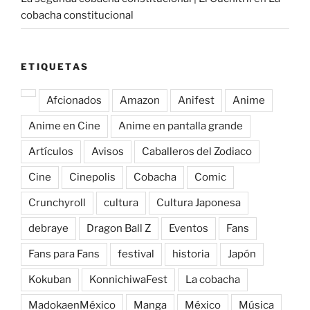
cobacha constitucional
ETIQUETAS
Afcionados
Amazon
Anifest
Anime
Anime en Cine
Anime en pantalla grande
Artículos
Avisos
Caballeros del Zodiaco
Cine
Cinepolis
Cobacha
Comic
Crunchyroll
cultura
Cultura Japonesa
debraye
Dragon Ball Z
Eventos
Fans
Fans para Fans
festival
historia
Japón
Kokuban
KonnichiwaFest
La cobacha
MadokaenMéxico
Manga
México
Música