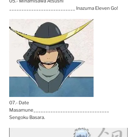
05.- Minamisawa Atsushi
___________________________ Inazuma Eleven Go!
07.- Date
Masamune_______________________________
Sengoku Basara.