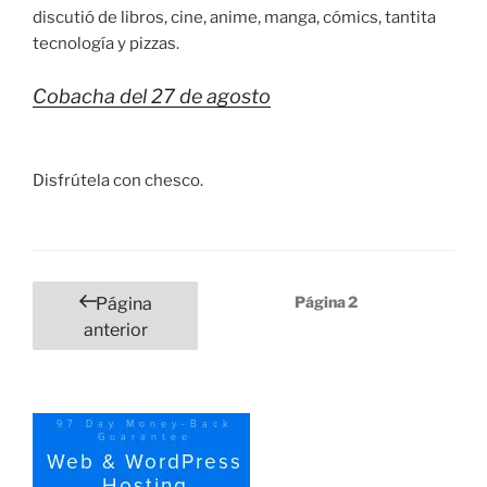
discutió de libros, cine, anime, manga, cómics, tantita
tecnología y pizzas.
Cobacha del 27 de agosto
Disfrútela con chesco.
Paginación
Página
2
Página
de
anterior
entradas