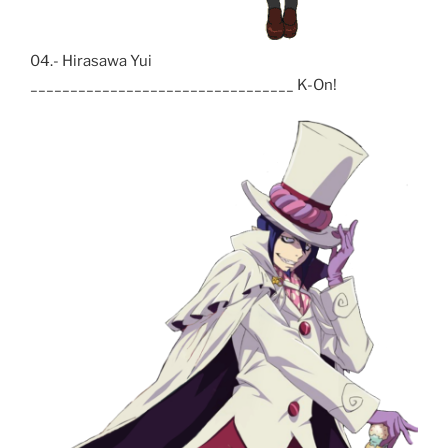
04.- Hirasawa Yui
_________________________________ K-On!