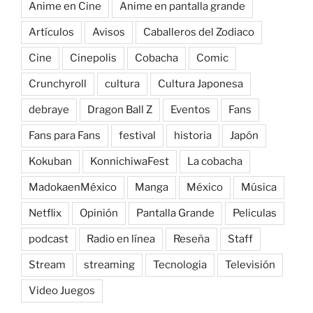
Anime en Cine
Anime en pantalla grande
Artículos
Avisos
Caballeros del Zodiaco
Cine
Cinepolis
Cobacha
Comic
Crunchyroll
cultura
Cultura Japonesa
debraye
Dragon Ball Z
Eventos
Fans
Fans para Fans
festival
historia
Japón
Kokuban
KonnichiwaFest
La cobacha
MadokaenMéxico
Manga
México
Música
Netflix
Opinión
Pantalla Grande
Peliculas
podcast
Radio en línea
Reseña
Staff
Stream
streaming
Tecnologia
Televisión
Video Juegos