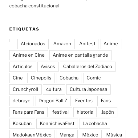
cobacha constitucional
ETIQUETAS
Afcionados
Amazon
Anifest
Anime
Anime en Cine
Anime en pantalla grande
Artículos
Avisos
Caballeros del Zodiaco
Cine
Cinepolis
Cobacha
Comic
Crunchyroll
cultura
Cultura Japonesa
debraye
Dragon Ball Z
Eventos
Fans
Fans para Fans
festival
historia
Japón
Kokuban
KonnichiwaFest
La cobacha
MadokaenMéxico
Manga
México
Música