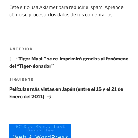
Este sitio usa Akismet para reducir el spam.
Aprende
cómo se procesan los datos de tus comentarios.
Navegación
Entrada
ANTERIOR
de
anterior:
“Tiger Mask” se re-imprimirá gracias al fenómeno
entradas
del “Tiger-donador”
Siguiente
SIGUIENTE
entrada
Películas más vistas en Japón (entre el 15 y el 21 de
Enero del 2011)