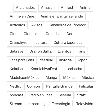
Afcionados
Amazon
Anifest
Anime
Anime en Cine
Anime en pantalla grande
Artículos
Avisos
Caballeros del Zodiaco
Cine
Cinepolis
Cobacha
Comic
Crunchyroll
cultura
Cultura Japonesa
debraye
Dragon Ball Z
Eventos
Fans
Fans para Fans
festival
historia
Japón
Kokuban
KonnichiwaFest
La cobacha
MadokaenMéxico
Manga
México
Música
Netflix
Opinión
Pantalla Grande
Peliculas
podcast
Radio en línea
Reseña
Staff
Stream
streaming
Tecnologia
Televisión