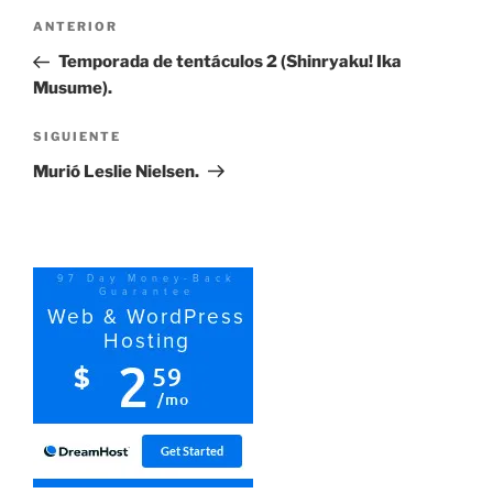
Navegación
Entrada
ANTERIOR
de
anterior:
Temporada de tentáculos 2 (Shinryaku! Ika
entradas
Musume).
Siguiente
SIGUIENTE
entrada
Murió Leslie Nielsen.