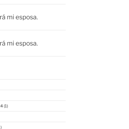
erá mi esposa.
erá mi esposa.
24
(1)
)