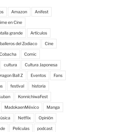
os
Amazon
Anifest
ime en Cine
talla grande
Artículos
balleros del Zodiaco
Cine
Cobacha
Comic
cultura
Cultura Japonesa
ragon Ball Z
Eventos
Fans
ns
festival
historia
kuban
KonnichiwaFest
MadokaenMéxico
Manga
úsica
Netflix
Opinión
nde
Peliculas
podcast