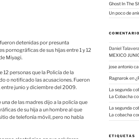
Ghost In The S
Un poco de anim
COMENTARIO
ueron detenidas por presunta
Daniel Talavera
s pornográficas de sus hijas entre 1 y 12
MEXICO JUNI
 de Miyagi.
jose antonio 
 12 personas que la Policía de la
Ragnarok
en
¿
do o notificado las acusaciones. Fueron
 entre junio y diciembre del 2009.
La segunda coba
La Cobacha co
e una de las madres dijo a la policía que
La segunda coba
ráficas de su hija a un hombre al que
La cobacha con
itio de telefonía móvil, pero no había
ETIQUETAS