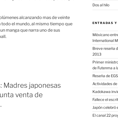
Dos al hilo
volúmenes alcanzando mas de veinte
ENTRADAS Y
n todo el mundo, al mismo tiempo que
 un manga que narra uno de sus
Méxicano entre 
all.
International 
Breve reseña d
2013
Primer ministro
de Futenma a l
Reseña de EGS 
s: Madres japonesas
Actividades de
Kadokawa invie
unta venta de
Fallece el escr
.
Japón celebró e
El canal 22 pr