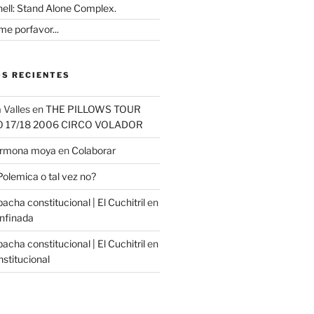
hell: Stand Alone Complex.
e porfavor...
S RECIENTES
 Valles
en
THE PILLOWS TOUR
O 17/18 2006 CIRCO VOLADOR
carmona moya
en
Colaborar
Polemica o tal vez no?
cha constitucional | El Cuchitril
en
nfinada
cha constitucional | El Cuchitril
en
stitucional