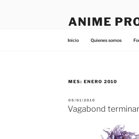
Saltar
al
ANIME PR
contenido
Tú sitio en la red
Inicio
Quienes somos
Fo
MES:
ENERO 2010
PUBLICADO
05/01/2010
EL
Vagabond terminara