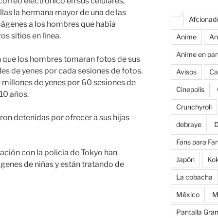
correo electrónico en sus celulares,
llas la hermana mayor de una de las
Afcionad
imágenes a los hombres que había
os sitios en línea.
Anime
An
Anime en pan
 que los hombres tomaran fotos de sus
les de yenes por cada sesiones de fotos.
Avisos
Ca
 millones de yenes por 60 sesiones de
Cinepolis
 10 años.
Crunchyroll
on detenidas por ofrecer a sus hijas
debraye
D
Fans para Fa
ación con la policía de Tokyo han
Japón
Ko
enes de niñas y están tratando de
La cobacha
México
M
Pantalla Gra