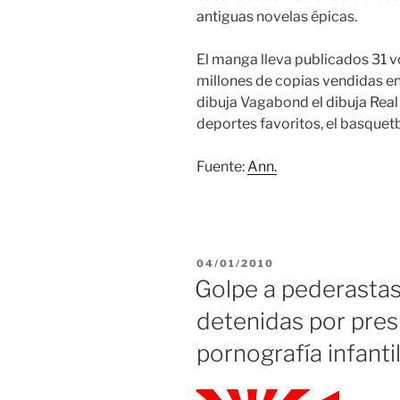
antiguas novelas épicas.
El manga lleva publicados 31 
millones de copias vendidas e
dibuja Vagabond el dibuja Real
deportes favoritos, el basquetb
Fuente:
Ann.
PUBLICADO
04/01/2010
EL
Golpe a pederasta
detenidas por pres
pornografía infantil