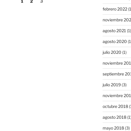
Página
Página
Página
1
2
3
febrero 2022
(1
noviembre 20
agosto 2021
(1
agosto 2020
(1
julio 2020
(1)
noviembre 20
septiembre 20
julio 2019
(3)
noviembre 20
octubre 2018
(
agosto 2018
(1
mayo 2018
(3)