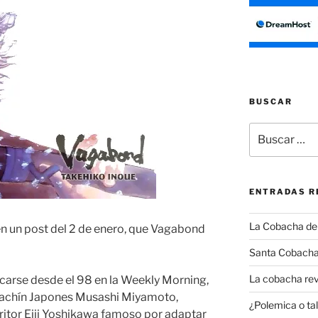
BUSCAR
Buscar
por:
ENTRADAS R
La Cobacha del 
en un post del 2 de enero, que Vagabond
Santa Cobacha
La cobacha rev
arse desde el 98 en la Weekly Morning,
dachín Japones Musashi Miyamoto,
¿Polemica o tal
ritor Eiji Yoshikawa famoso por adaptar