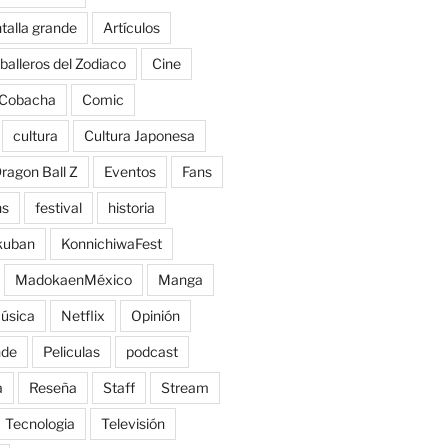
talla grande
Artículos
balleros del Zodiaco
Cine
Cobacha
Comic
cultura
Cultura Japonesa
ragon Ball Z
Eventos
Fans
ns
festival
historia
kuban
KonnichiwaFest
MadokaenMéxico
Manga
úsica
Netflix
Opinión
nde
Peliculas
podcast
a
Reseña
Staff
Stream
Tecnologia
Televisión