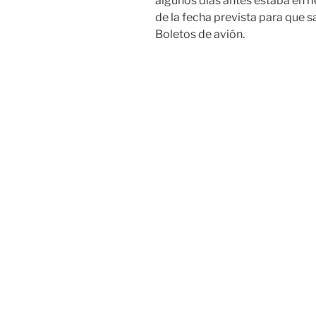
algunos días antes estaba en ri
de la fecha prevista para que s
Boletos de avión.