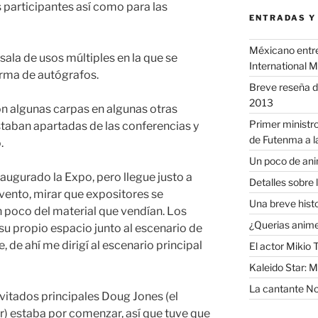
 participantes así como para las
ENTRADAS Y
Méxicano entre 
sala de usos múltiples en la que se
International 
firma de autógrafos.
Breve reseña d
2013
n algunas carpas en algunas otras
Primer ministro
staban apartadas de las conferencias y
de Futenma a l
.
Un poco de anim
augurado la Expo, pero llegue justo a
Detalles sobre 
evento, mirar que expositores se
Una breve histor
 poco del material que vendían. Los
¿Querias anime
su propio espacio junto al escenario de
te, de ahí me dirigí al escenario principal
El actor Mikio 
Kaleido Star: 
La cantante No
nvitados principales Doug Jones (el
er) estaba por comenzar, así que tuve que