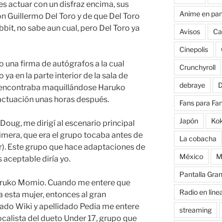
es actuar con un disfraz encima, sus
Anime en pan
on Guillermo Del Toro y de que Del Toro
bbit, no sabe aun cual, pero Del Toro ya
Avisos
Ca
Cinepolis
 una firma de autógrafos a la cual
Crunchyroll
ya en la parte interior de la sala de
debraye
D
e encontraba maquillándose Haruko
ctuación unas horas después.
Fans para Fa
Japón
Ko
Doug, me dirigí al escenario principal
mera, que era el grupo tocaba antes de
La cobacha
r). Este grupo que hace adaptaciones de
México
M
 aceptable diría yo.
Pantalla Gra
Haruko Momio. Cuando me entere que
Radio en líne
a esta mujer, entonces al gran
ado Wiki y apellidado Pedia me entere
streaming
ocalista del dueto Under 17, grupo que