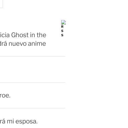
icia Ghost in the
drá nuevo anime
roe.
erá mi esposa.