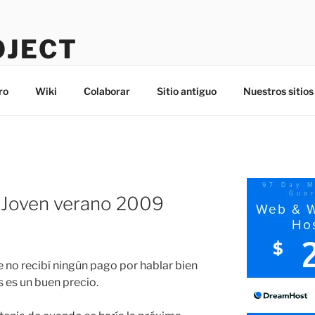
OJECT
ro
Wiki
Colaborar
Sitio antiguo
Nuestros sitios
 Joven verano 2009
e no recibí ningún pago por hablar bien
s es un buen precio.