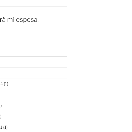
erá mi esposa.
24
(1)
)
)
21
(1)