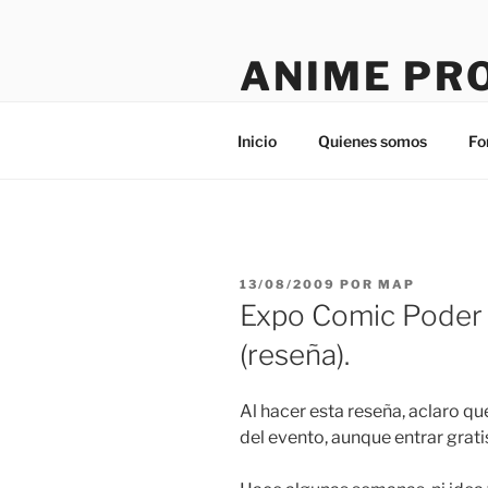
Saltar
al
ANIME PR
contenido
Tú sitio en la red
Inicio
Quienes somos
Fo
PUBLICADO
13/08/2009
POR
MAP
EL
Expo Comic Poder
(reseña).
Al hacer esta reseña, aclaro qu
del evento, aunque entrar grati