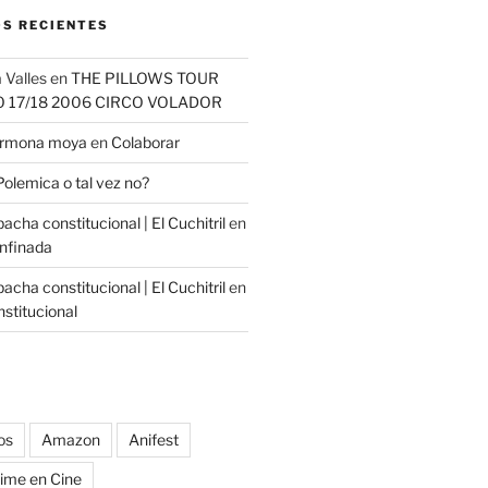
S RECIENTES
 Valles
en
THE PILLOWS TOUR
O 17/18 2006 CIRCO VOLADOR
carmona moya
en
Colaborar
Polemica o tal vez no?
cha constitucional | El Cuchitril
en
nfinada
cha constitucional | El Cuchitril
en
stitucional
os
Amazon
Anifest
ime en Cine