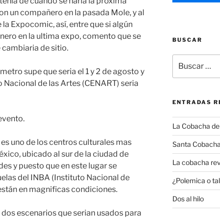
tenia de cuando se haría la próxima
on un compañero en la pasada Mole, y al
 la Expocomic, así, entre que si algún
nero en la ultima expo, comento que se
BUSCAR
 cambiaria de sitio.
Buscar
por:
 metro supe que seria el 1 y 2 de agosto y
ro Nacional de las Artes (CENART) seria
ENTRADAS R
 evento.
La Cobacha del 
 es uno de los centros culturales mas
Santa Cobacha
xico, ubicado al sur de la ciudad de
La cobacha rev
es y puesto que en este lugar se
elas del INBA (Instituto Nacional de
¿Polemica o tal
 están en magnificas condiciones.
Dos al hilo
n dos escenarios que serian usados para