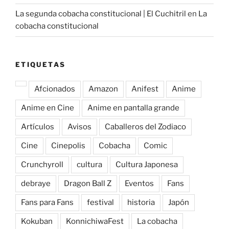
La segunda cobacha constitucional | El Cuchitril
en
La
cobacha constitucional
ETIQUETAS
Afcionados
Amazon
Anifest
Anime
Anime en Cine
Anime en pantalla grande
Artículos
Avisos
Caballeros del Zodiaco
Cine
Cinepolis
Cobacha
Comic
Crunchyroll
cultura
Cultura Japonesa
debraye
Dragon Ball Z
Eventos
Fans
Fans para Fans
festival
historia
Japón
Kokuban
KonnichiwaFest
La cobacha