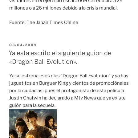
visitantes en el ejercicio fiscal 2009 se reducirá a 25
millones o a 26 millones debido a la crisis mundial.
Fuente:
The Japan Times Online
PUBLICADO
03/04/2009
EL
Ya esta escrito el siguiente guion de
«Dragon Ball Evolution».
Ya se estrena esos dias “Dragon Ball Evolution” y ya hay
juguetitos en Burguer King y cientos de promociónales
por la ciudad así pues el protagonista de esta película
Justin Chatwin ha declarado a Mtv News que ya existe
guión para la secuela.