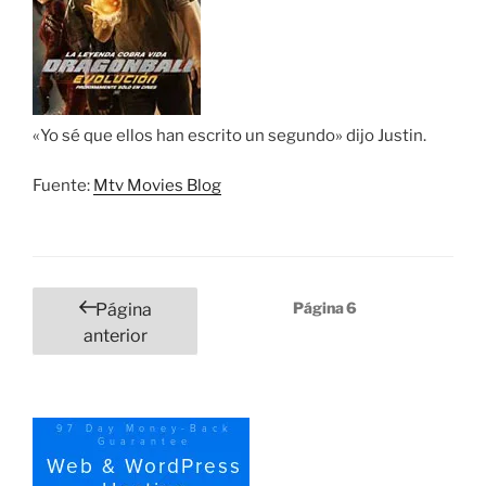
«Yo sé que ellos han escrito un segundo» dijo Justin.
Fuente:
Mtv Movies Blog
Paginación
Página
6
Página
de
anterior
entradas