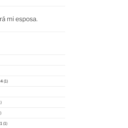
erá mi esposa.
24
(1)
)
)
21
(1)