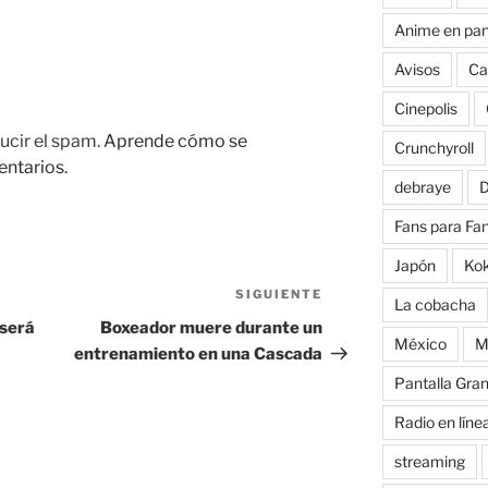
Anime en pan
Avisos
Ca
Cinepolis
ucir el spam.
Aprende cómo se
Crunchyroll
entarios.
debraye
D
Fans para Fa
Japón
Ko
SIGUIENTE
Siguiente
La cobacha
entrada
será
Boxeador muere durante un
México
M
entrenamiento en una Cascada
Pantalla Gra
Radio en líne
streaming