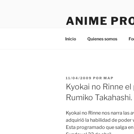
Saltar
al
ANIME PR
contenido
Tú sitio en la red
Inicio
Quienes somos
Fo
PUBLICADO
11/04/2009
POR
MAP
EL
Kyokai no Rinne el
Rumiko Takahashi.
Kyokai no Rinne nos narra las
adquirió la habilidad de poder
Esta programado que salga en 