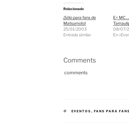
Relacionado
¡Sólo para fans de
E= MC….
Matsumoto!
Tamauli
25/01/2003
08/07/
Entrada similar
En «Eve
Comments
comments
ETIQUETAS
EVENTOS
,
FANS PARA FAN