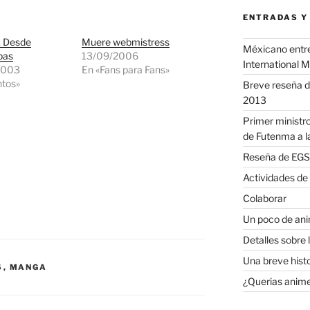
ENTRADAS Y
 Desde
Muere webmistress
Méxicano entre 
pas
13/09/2006
International 
2003
En «Fans para Fans»
ntos»
Breve reseña d
2013
Primer ministro
de Futenma a l
Reseña de EGS 
Actividades de
Colaborar
Un poco de anim
Detalles sobre 
Una breve histor
S
,
MANGA
¿Querias anime