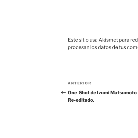
Este sitio usa Akismet para red
procesan los datos de tus com
Navegación
Entrada
ANTERIOR
de
anterior:
One-Shot de Izumi Matsumoto 
Re-editado.
entradas