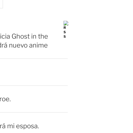
icia Ghost in the
drá nuevo anime
roe.
erá mi esposa.