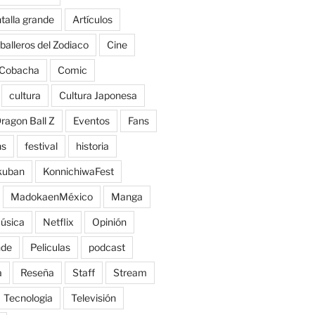
talla grande
Artículos
balleros del Zodiaco
Cine
Cobacha
Comic
cultura
Cultura Japonesa
ragon Ball Z
Eventos
Fans
ns
festival
historia
kuban
KonnichiwaFest
MadokaenMéxico
Manga
úsica
Netflix
Opinión
nde
Peliculas
podcast
a
Reseña
Staff
Stream
Tecnologia
Televisión