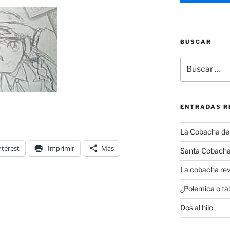
BUSCAR
Buscar
por:
ENTRADAS R
La Cobacha del 
nterest
Imprimir
Más
Santa Cobacha
La cobacha rev
¿Polemica o tal
Dos al hilo