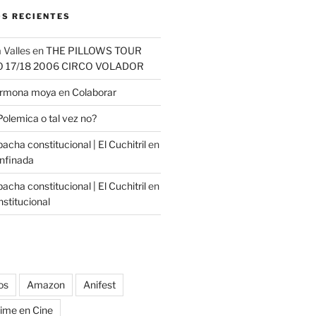
S RECIENTES
 Valles
en
THE PILLOWS TOUR
O 17/18 2006 CIRCO VOLADOR
carmona moya
en
Colaborar
Polemica o tal vez no?
cha constitucional | El Cuchitril
en
nfinada
cha constitucional | El Cuchitril
en
stitucional
os
Amazon
Anifest
ime en Cine