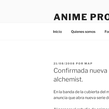
Saltar
al
ANIME PR
contenido
Tú sitio en la red
Inicio
Quienes somos
Fo
PUBLICADO
21/08/2008
POR
MAP
EL
Confirmada nueva s
alchemist.
En la banda de la cubierta del 
anuncia que abra nueva serie d