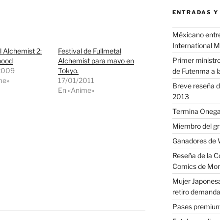
ENTRADAS Y
Méxicano entre 
International 
l Alchemist 2:
Festival de Fullmetal
Primer ministro
hood
Alchemist para mayo en
2009
Tokyo.
de Futenma a l
me»
17/01/2011
Breve reseña d
En «Anime»
2013
Termina Onega
Miembro del gr
Ganadores de
Reseña de la C
Comics de Mon
Mujer Japonesa
retiro demanda
Pases premium 