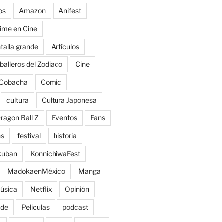
os
Amazon
Anifest
ime en Cine
talla grande
Artículos
balleros del Zodiaco
Cine
Cobacha
Comic
cultura
Cultura Japonesa
ragon Ball Z
Eventos
Fans
ns
festival
historia
kuban
KonnichiwaFest
MadokaenMéxico
Manga
úsica
Netflix
Opinión
nde
Peliculas
podcast