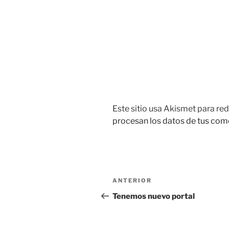
Este sitio usa Akismet para red
procesan los datos de tus com
Navegación
Entrada
ANTERIOR
de
anterior:
Tenemos nuevo portal
entradas