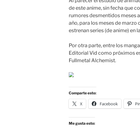
Al parecer el estudio de anima
de este anime, sin fecha que c
rumores desmentidos meses atrá
año, para los meses de marzo o 
estrenan series (de anime) en l
Por otra parte, entre los man
Editorial Vid como próximos e
Fullmetal Alchemist.
Comparte esto:
X
Facebook
Pi
Me gusta esto: