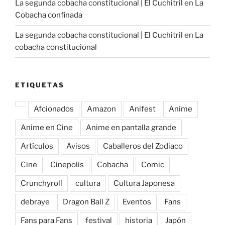
La segunda cobacha constitucional | El Cuchitril
en
La
Cobacha confinada
La segunda cobacha constitucional | El Cuchitril
en
La
cobacha constitucional
ETIQUETAS
Afcionados
Amazon
Anifest
Anime
Anime en Cine
Anime en pantalla grande
Artículos
Avisos
Caballeros del Zodiaco
Cine
Cinepolis
Cobacha
Comic
Crunchyroll
cultura
Cultura Japonesa
debraye
Dragon Ball Z
Eventos
Fans
Fans para Fans
festival
historia
Japón