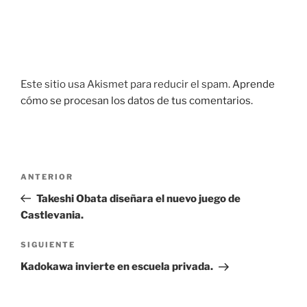
Este sitio usa Akismet para reducir el spam.
Aprende
cómo se procesan los datos de tus comentarios.
Navegación
Entrada
ANTERIOR
de
anterior:
Takeshi Obata diseñara el nuevo juego de
entradas
Castlevania.
Siguiente
SIGUIENTE
entrada
Kadokawa invierte en escuela privada.