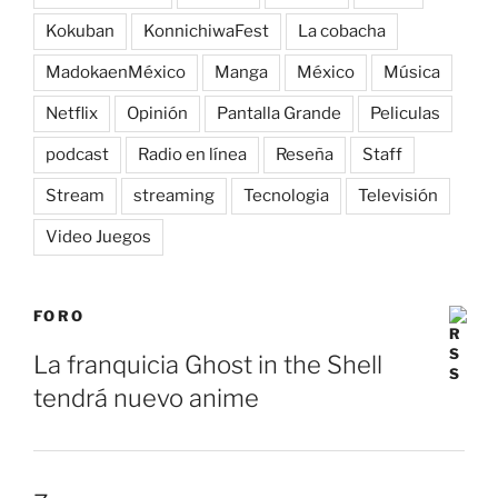
Kokuban
KonnichiwaFest
La cobacha
MadokaenMéxico
Manga
México
Música
Netflix
Opinión
Pantalla Grande
Peliculas
podcast
Radio en línea
Reseña
Staff
Stream
streaming
Tecnologia
Televisión
Video Juegos
FORO
La franquicia Ghost in the Shell
tendrá nuevo anime