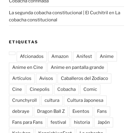
Cobacha confinada
La segunda cobacha constitucional | El Cuchitril
en
La
cobacha constitucional
ETIQUETAS
Afcionados
Amazon
Anifest
Anime
Anime en Cine
Anime en pantalla grande
Artículos
Avisos
Caballeros del Zodiaco
Cine
Cinepolis
Cobacha
Comic
Crunchyroll
cultura
Cultura Japonesa
debraye
Dragon Ball Z
Eventos
Fans
Fans para Fans
festival
historia
Japón