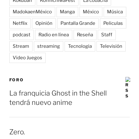
Kokuban
KonnichiwaFest
La cobacha
MadokaenMéxico
Manga
México
Música
Netflix
Opinión
Pantalla Grande
Peliculas
podcast
Radio en línea
Reseña
Staff
Stream
streaming
Tecnologia
Televisión
Video Juegos
FORO
La franquicia Ghost in the Shell
tendrá nuevo anime
Zero.