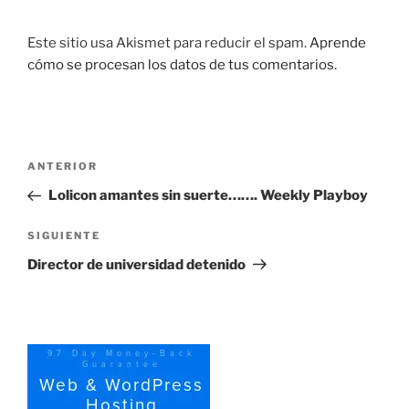
Este sitio usa Akismet para reducir el spam.
Aprende
cómo se procesan los datos de tus comentarios.
Navegación
Entrada
ANTERIOR
de
anterior:
Lolicon amantes sin suerte……. Weekly Playboy
entradas
Siguiente
SIGUIENTE
entrada
Director de universidad detenido