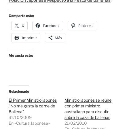
Posición Japonesa Respecto a la Pesca de Ballenas
.
Comparte esto:
X
Facebook
Pinterest
Imprimir
Más
Me gusta esto:
Relacionado
El Primer Ministro japonés
Ministro japonés se reúne
“No me gusta la carne de
con primer ministro
Ballena”
australiano para discutir
31/10/2009
sobre la caza de ballenas
En «Cultura Japonesa»
21/02/2010
En «Cultura Japonesa»