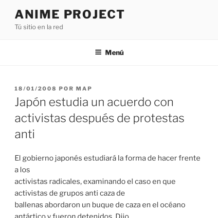
Saltar
ANIME PROJECT
al
Tú sitio en la red
contenido
Menú
PUBLICADO
18/01/2008
POR
MAP
EL
Japón estudia un acuerdo con
activistas después de protestas
anti
El gobierno japonés estudiará la forma de hacer frente
a los
activistas radicales, examinando el caso en que
activistas de grupos anti caza de
ballenas abordaron un buque de caza en el océano
antártico y fueron detenidos. Dijo