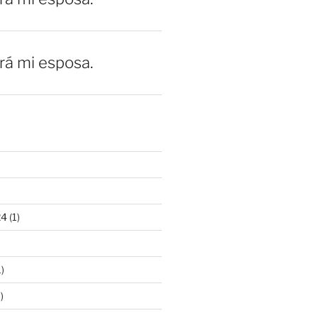
erá mi esposa.
24
(1)
)
)