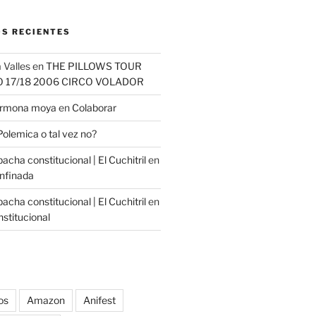
S RECIENTES
 Valles
en
THE PILLOWS TOUR
O 17/18 2006 CIRCO VOLADOR
carmona moya
en
Colaborar
Polemica o tal vez no?
cha constitucional | El Cuchitril
en
nfinada
cha constitucional | El Cuchitril
en
stitucional
os
Amazon
Anifest