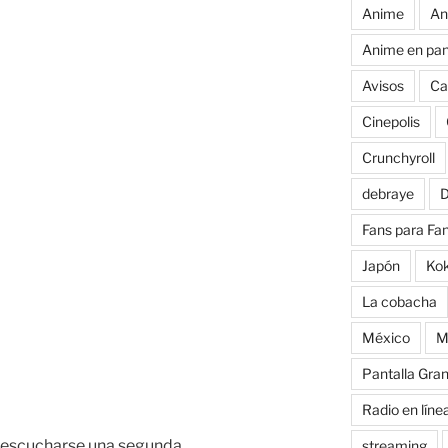
Anime
An
Anime en pan
Avisos
Ca
Cinepolis
Crunchyroll
debraye
D
Fans para Fa
Japón
Ko
La cobacha
México
M
Pantalla Gra
Radio en líne
ue escucharse una segunda
streaming