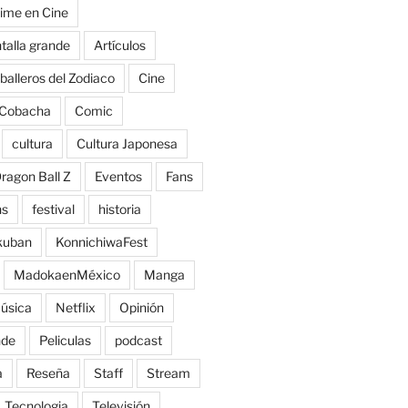
ime en Cine
talla grande
Artículos
balleros del Zodiaco
Cine
Cobacha
Comic
cultura
Cultura Japonesa
ragon Ball Z
Eventos
Fans
ns
festival
historia
kuban
KonnichiwaFest
MadokaenMéxico
Manga
úsica
Netflix
Opinión
nde
Peliculas
podcast
a
Reseña
Staff
Stream
Tecnologia
Televisión