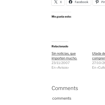
X
Facebook
Pi
Me gusta esto:
Relacionado
Sin noticias, que
Utada d
importen mucho.
compren
23/11/2007
27/10/2
En «Avisos»
En «Cult
Comments
comments