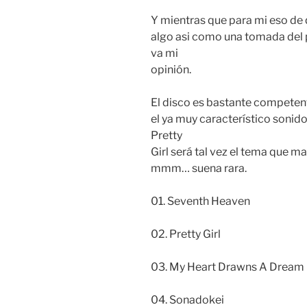
Y mientras que para mi eso de 
algo asi como una tomada del p
va mi
opinión.
El disco es bastante competen
el ya muy característico sonid
Pretty
Girl será tal vez el tema que m
mmm… suena rara.
01. Seventh Heaven
02. Pretty Girl
03. My Heart Drawns A Dream
04. Sonadokei