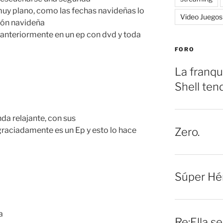
y plano, como las fechas navideñas lo
Video Juegos
ión navideña
o anteriormente en un ep con dvd y toda
FORO
La franqu
Shell ten
nda relajante, con sus
Zero.
graciadamente es un Ep y esto lo hace
Súper Hé
a
Re:Ella s