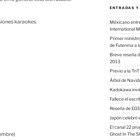
ENTRADAS Y
siones karaokes.
Méxicano entre 
International 
Primer ministro
de Futenma a l
Breve reseña d
2013
Previo a la TnT
Árbol de Navi
Kadokawa invie
Fallece el escr
Reseña de EGS 
Japón celebró e
El canal 22 pr
Ghost In The S
iembre)