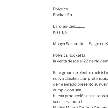
Polysics……………
Rocket. Ep.
Larc-en-Ciel……….
Kiss. Lp
Maaya Sakamoto…. Saigo no Kaj
Polysics Rocket (a
la venta desde el 22 de Novie
Este grupo de electro rock (si 
nueva clasificación pretensios
de mi agrado presento su nuev
cumple con una
buena producción en sus dos t
sencillos como I
My Me Mine o You You You, pero 