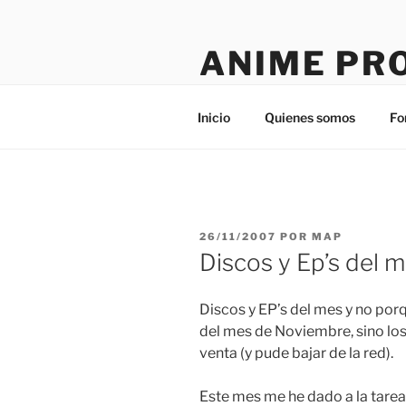
Saltar
al
ANIME PR
contenido
Tú sitio en la red
Inicio
Quienes somos
Fo
PUBLICADO
26/11/2007
POR
MAP
EL
Discos y Ep’s del 
Discos y EP’s del mes y no por
del mes de Noviembre, sino los
venta (y pude bajar de la red).
Este mes me he dado a la tarea