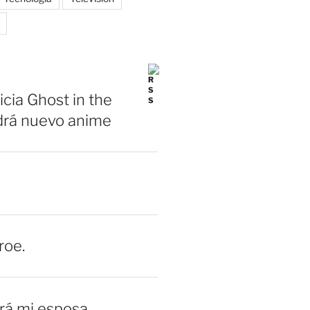
icia Ghost in the
drá nuevo anime
roe.
erá mi esposa.