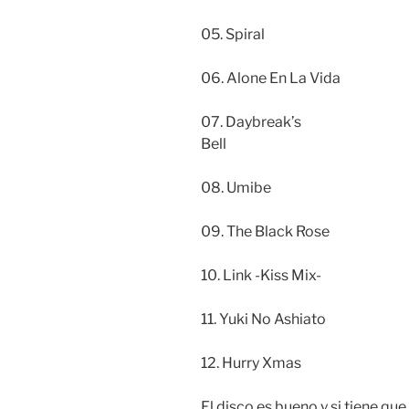
05. Spiral
06. Alone En La Vida
07. Daybreak’s
Bell
08. Umibe
09. The Black Rose
10. Link -Kiss Mix-
11. Yuki No Ashiato
12. Hurry Xmas
El disco es bueno y si tiene q