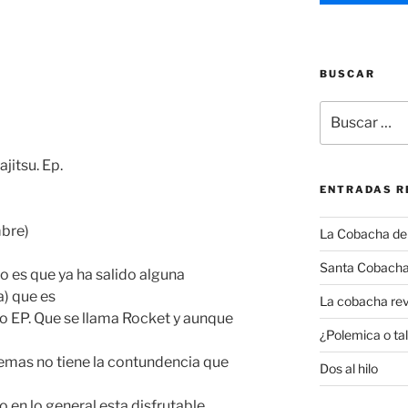
BUSCAR
Buscar
por:
itsu. Ep.
ENTRADAS R
mbre)
La Cobacha del 
Santa Cobacha
no es que ya ha salido alguna
a) que es
La cobacha rev
o EP. Que se llama Rocket y aunque
¿Polemica o tal
emas no tiene la contundencia que
Dos al hilo
en lo general esta disfrutable.