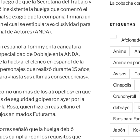
 luego de que la Secretaría del Trabajo y
La cobacha con
ó inexistente la huelga que comenzó el
ual se exigió que la compañía firmara un
n el cual se estipulara exclusividad para
ETIQUETAS
onal de Actores (ANDA).
Afcionad
 en español a Tommy en la caricatura
Anime
An
Especialidad de Doblaje en la ANDA,
la huelga, el elenco en español de la
Anime en pan
 personajes que realizó durante 15 años,
Avisos
Ca
uará «hasta sus últimas consecuencias».
Cinepolis
como uno más de los atropellos» en que
Crunchyroll
s de seguridad golpearon ayer por la
la Rosa, quien hizo en castellano el
debraye
D
ibujos animados Futurama.
Fans para Fa
Torres señaló que la huelga debió
Japón
Ko
ues cumplía «con los requisitos que