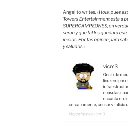
Angelito writes, «
Hola, pues es
Towers Entertainment esta a pun
SUPERCAMPEONES, en verdad q
seran y que tal les quedara est
inicios. Por fas opinen para sab
y saludos.
«
vicm3
Genio de medi
linuxero por c
infraestructur
consolas cuan
encanta el di
cercanamente, censor vitalicio d
blografia.net/vicm3