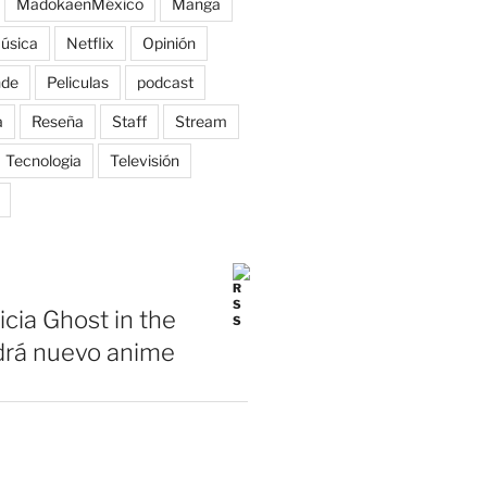
MadokaenMéxico
Manga
úsica
Netflix
Opinión
nde
Peliculas
podcast
a
Reseña
Staff
Stream
Tecnologia
Televisión
icia Ghost in the
drá nuevo anime