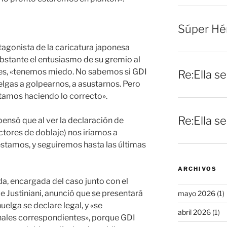
Súper Hé
tagonista de la caricatura japonesa
bstante el entusiasmo de su gremio al
es, «tenemos miedo. No sabemos si GDI
Re:Ella s
lgas a golpearnos, a asustarnos. Pero
tamos haciendo lo correcto».
Re:Ella s
pensó que al ver la declaración de
actores de doblaje) nos iríamos a
 estamos, y seguiremos hasta las últimas
ARCHIVOS
a, encargada del caso junto con el
e Justiniani, anunció que se presentará
mayo 2026
(1)
elga se declare legal, y «se
abril 2026
(1)
nales correspondientes», porque GDI