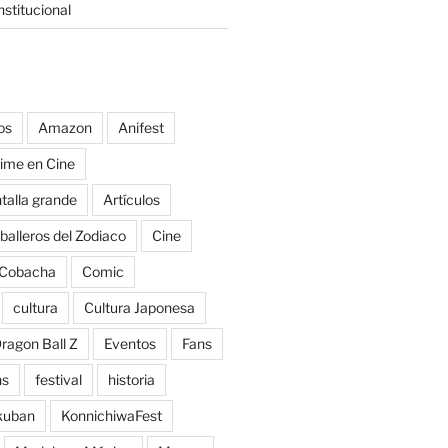
stitucional
os
Amazon
Anifest
ime en Cine
talla grande
Artículos
balleros del Zodiaco
Cine
Cobacha
Comic
cultura
Cultura Japonesa
ragon Ball Z
Eventos
Fans
ns
festival
historia
kuban
KonnichiwaFest