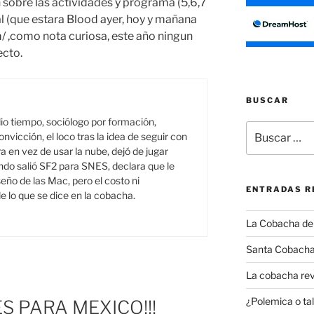
 sobre las actividades y programa (5,6,7
al (que estara Blood ayer, hoy y mañana
 ,como nota curiosa, este año ningun
ecto.
BUSCAR
o tiempo, sociólogo por formación,
Buscar
onvicción, el loco tras la idea de seguir con
por:
a en vez de usar la nube, dejó de jugar
do salió SF2 para SNES, declara que le
seño de las Mac, pero el costo ni
ENTRADAS R
e lo que se dice en la cobacha.
La Cobacha del 
Santa Cobacha
La cobacha rev
¿Polemica o tal
 PARA MEXICO!!!