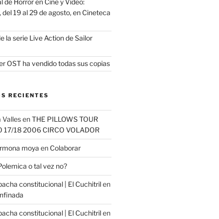
 de Horror en Cine y Video:
del 19 al 29 de agosto, en Cineteca
e la serie Live Action de Sailor
er OST ha vendido todas sus copias
S RECIENTES
 Valles
en
THE PILLOWS TOUR
O 17/18 2006 CIRCO VOLADOR
carmona moya
en
Colaborar
Polemica o tal vez no?
cha constitucional | El Cuchitril
en
nfinada
cha constitucional | El Cuchitril
en