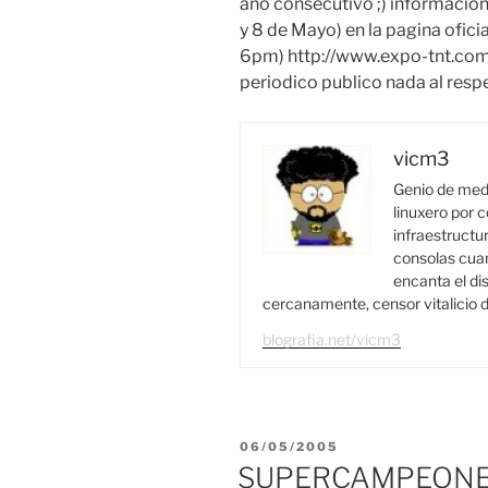
año consecutivo ;) informacion
y 8 de Mayo) en la pagina ofici
6pm) http://www.expo-tnt.com/
periodico publico nada al resp
vicm3
Genio de medi
linuxero por c
infraestructur
consolas cuan
encanta el di
cercanamente, censor vitalicio d
blografia.net/vicm3
PUBLICADO
06/05/2005
EL
SUPERCAMPEONES