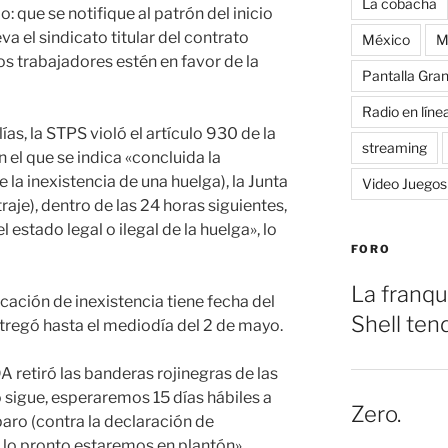
La cobacha
: que se notifique al patrón del inicio
 el sindicato titular del contrato
México
M
los trabajadores estén en favor de la
Pantalla Gra
Radio en líne
s, la STPS violó el artículo 930 de la
streaming
n el que se indica «concluida la
 la inexistencia de una huelga), la Junta
Video Juegos
raje), dentro de las 24 horas siguientes,
l estado legal o ilegal de la huelga», lo
FORO
La franqu
icación de inexistencia tiene fecha del
Shell ten
ntregó hasta el mediodía del 2 de mayo.
A retiró las banderas rojinegras de las
 sigue, esperaremos 15 días hábiles a
Zero.
paro (contra la declaración de
or lo pronto estaremos en plantón».