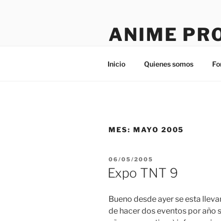
Saltar
al
ANIME PR
contenido
Tú sitio en la red
Inicio
Quienes somos
Fo
MES:
MAYO 2005
PUBLICADO
06/05/2005
EL
Expo TNT 9
Bueno desde ayer se esta lleva
de hacer dos eventos por año 