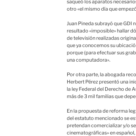
saqueó los aparatos necesarios
otro «el mismo día que empezó 
Juan Pineda subrayó que GDI no
resultado «imposible» hallar dó
de televisión realizadas origi
que ya conocemos su ubicación
porque (para efectuar sus grab
una computadora».
Por otra parte, la abogada rec
Herbert Pérez presentó una inic
la ley Federal del Derecho de A
más de 3 mil familias que depen
En la propuesta de reforma legis
del estatuto mencionado se est
pretendan comercializar y/o se
cinematográficas» en español,