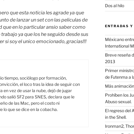
Dos al hilo
pero que esta noticia les agrade ya que
to de lanzar un set con las peliculas de
ENTRADAS Y
ue en lo particular ansio saber como
e trabajo ya que los he seguido desde sus
Méxicano entre 
er si soy el unico emocionado, gracias!!!
International 
Breve reseña d
2013
Primer ministro
de Futenma a l
o tiempo, sociólogo por formación,
onvicción, el loco tras la idea de seguir con
Más animació
a en vez de usar la nube, dejó de jugar
Prohíben los J
do salió SF2 para SNES, declara que le
Abuso sexual.
seño de las Mac, pero el costo ni
e lo que se dice en la cobacha.
El regreso del 
in the Shell.
Ironman2, Thor