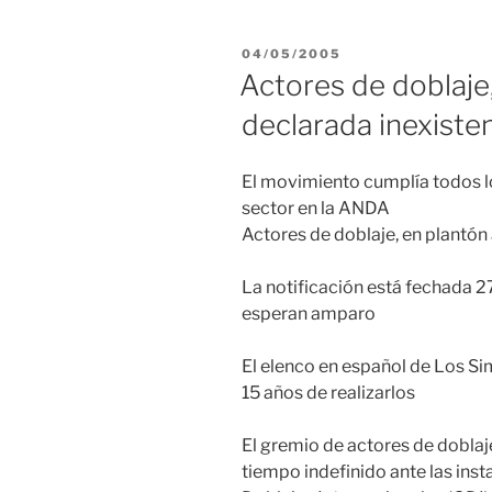
PUBLICADO
04/05/2005
EL
Actores de doblaje,
declarada inexiste
El movimiento cumplía todos los
sector en la ANDA
Actores de doblaje, en plantón 
La notificación está fechada 27
esperan amparo
El elenco en español de Los S
15 años de realizarlos
El gremio de actores de dobla
tiempo indefinido ante las ins