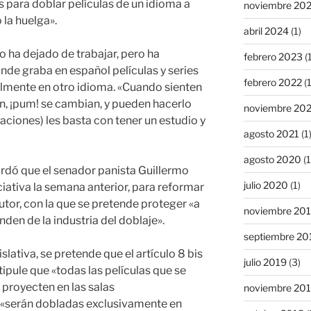
 para doblar películas de un idioma a
noviembre 20
la huelga».
abril 2024
(1)
 ha dejado de trabajar, pero ha
febrero 2023
(1
nde graba en español películas y series
febrero 2022
(1
nalmente en otro idioma. «Cuando sienten
, ¡pum! se cambian, y pueden hacerlo
noviembre 20
aciones) les basta con tener un estudio y
agosto 2021
(1
agosto 2020
(1
ordó que el senador panista Guillermo
julio 2020
(1)
iativa la semana anterior, para reformar
utor, con la que se pretende proteger «a
noviembre 20
den de la industria del doblaje».
septiembre 20
lativa, se pretende que el artículo 8 bis
julio 2019
(3)
ipule que «todas las películas que se
 proyecten en las salas
noviembre 20
 «serán dobladas exclusivamente en