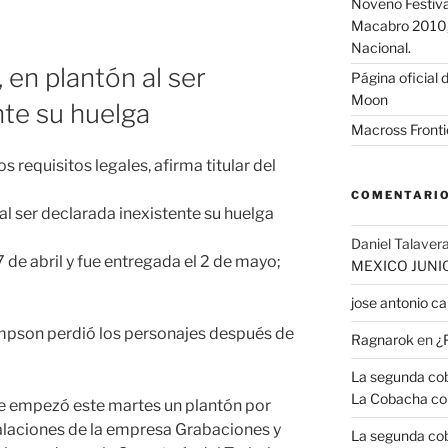
Noveno Festival
Macabro 2010, 
Nacional.
 en plantón al ser
Página oficial d
Moon
nte su huelga
Macross Fronti
 requisitos legales, afirma titular del
COMENTARIO
al ser declarada inexistente su huelga
Daniel Talavera
 de abril y fue entregada el 2 de mayo;
MEXICO JUNI
jose antonio 
impson perdió los personajes después de
Ragnarok
en
¿
La segunda coba
La Cobacha co
je empezó este martes un plantón por
talaciones de la empresa Grabaciones y
La segunda coba