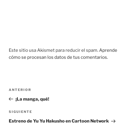
Este sitio usa Akismet para reducir el spam.
Aprende
cómo se procesan los datos de tus comentarios.
Navegación
Entrada
ANTERIOR
de
anterior:
¡La manga, qué!
entradas
Siguiente
SIGUIENTE
entrada
Estreno de Yu Yu Hakusho en Cartoon Network