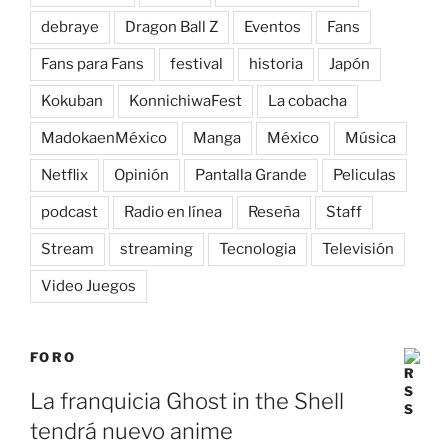
debraye
Dragon Ball Z
Eventos
Fans
Fans para Fans
festival
historia
Japón
Kokuban
KonnichiwaFest
La cobacha
MadokaenMéxico
Manga
México
Música
Netflix
Opinión
Pantalla Grande
Peliculas
podcast
Radio en línea
Reseña
Staff
Stream
streaming
Tecnologia
Televisión
Video Juegos
FORO
La franquicia Ghost in the Shell
tendrá nuevo anime