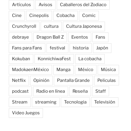
Artículos
Avisos
Caballeros del Zodiaco
Cine
Cinepolis
Cobacha
Comic
Crunchyroll
cultura
Cultura Japonesa
debraye
Dragon Ball Z
Eventos
Fans
Fans para Fans
festival
historia
Japón
Kokuban
KonnichiwaFest
La cobacha
MadokaenMéxico
Manga
México
Música
Netflix
Opinión
Pantalla Grande
Peliculas
podcast
Radio en línea
Reseña
Staff
Stream
streaming
Tecnologia
Televisión
Video Juegos