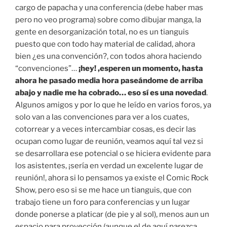
cargo de papacha y una conferencia (debe haber mas
pero no veo programa) sobre como dibujar manga, la
gente en desorganización total, no es un tianguis
puesto que con todo hay material de calidad, ahora
bien ¿es una convención?, con todos ahora haciendo
“convenciones”…
¡hey! ,esperen un momento, hasta
ahora he pasado media hora paseándome de arriba
abajo y nadie me ha cobrado… eso sí es una novedad
.
Algunos amigos y por lo que he leído en varios foros, ya
solo van a las convenciones para ver a los cuates,
cotorrear y a veces intercambiar cosas, es decir las
ocupan como lugar de reunión, veamos aquí tal vez si
se desarrollara ese potencial o se hiciera evidente para
los asistentes, ¡sería en verdad un excelente lugar de
reunión!, ahora si lo pensamos ya existe el Comic Rock
Show, pero eso si se me hace un tianguis, que con
trabajo tiene un foro para conferencias y un lugar
donde ponerse a platicar (de pie y al sol), menos aun un
espacio para proyección (aunque el de aquí parezca