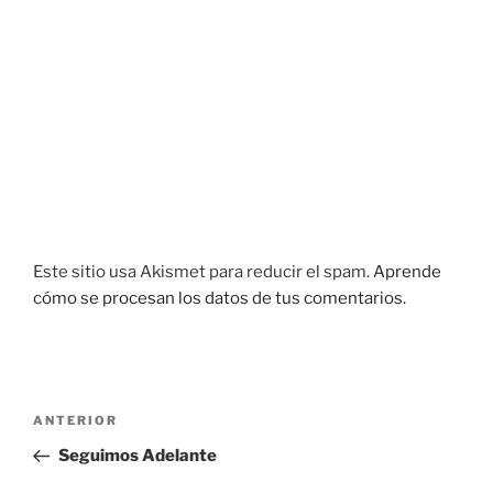
Este sitio usa Akismet para reducir el spam.
Aprende
cómo se procesan los datos de tus comentarios.
Navegación
Entrada
ANTERIOR
de
anterior:
Seguimos Adelante
entradas