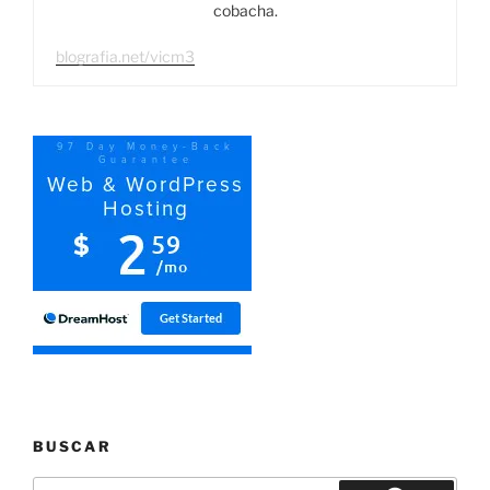
cobacha.
blografia.net/vicm3
BUSCAR
Buscar