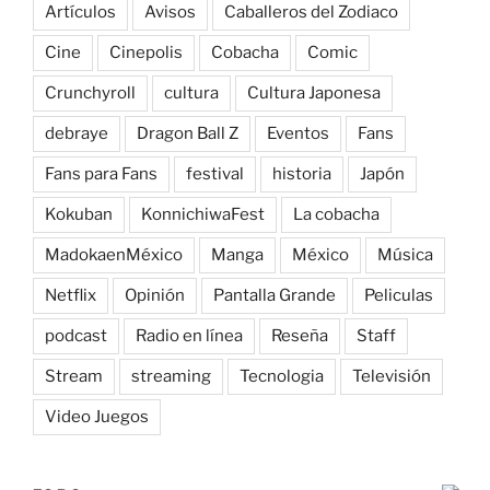
Artículos
Avisos
Caballeros del Zodiaco
Cine
Cinepolis
Cobacha
Comic
Crunchyroll
cultura
Cultura Japonesa
debraye
Dragon Ball Z
Eventos
Fans
Fans para Fans
festival
historia
Japón
Kokuban
KonnichiwaFest
La cobacha
MadokaenMéxico
Manga
México
Música
Netflix
Opinión
Pantalla Grande
Peliculas
podcast
Radio en línea
Reseña
Staff
Stream
streaming
Tecnologia
Televisión
Video Juegos