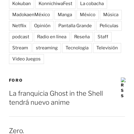
Kokuban
KonnichiwaFest
La cobacha
MadokaenMéxico
Manga
México
Música
Netflix
Opinión
Pantalla Grande
Peliculas
podcast
Radio en línea
Reseña
Staff
Stream
streaming
Tecnologia
Televisión
Video Juegos
FORO
La franquicia Ghost in the Shell
tendrá nuevo anime
Zero.