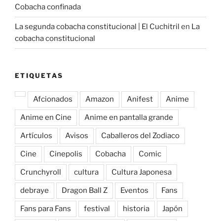
Cobacha confinada
La segunda cobacha constitucional | El Cuchitril
en
La
cobacha constitucional
ETIQUETAS
Afcionados
Amazon
Anifest
Anime
Anime en Cine
Anime en pantalla grande
Artículos
Avisos
Caballeros del Zodiaco
Cine
Cinepolis
Cobacha
Comic
Crunchyroll
cultura
Cultura Japonesa
debraye
Dragon Ball Z
Eventos
Fans
Fans para Fans
festival
historia
Japón