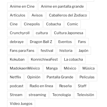
Anime en Cine
Anime en pantalla grande
Artículos
Avisos
Caballeros del Zodiaco
Cine
Cinepolis
Cobacha
Comic
Crunchyroll
cultura
Cultura Japonesa
debraye
Dragon Ball Z
Eventos
Fans
Fans para Fans
festival
historia
Japón
Kokuban
KonnichiwaFest
La cobacha
MadokaenMéxico
Manga
México
Música
Netflix
Opinión
Pantalla Grande
Peliculas
podcast
Radio en línea
Reseña
Staff
Stream
streaming
Tecnologia
Televisión
Video Juegos