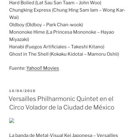
Hard Boiled (Lat Sau San Taam – John Woo)
Chungking Express (Chung Hing Sam Iam – Wong Kar-
Wai)
Oldboy (Oldboy – Park Chan-wook)
Mononoke Hime (La Princesa Mononoke – Hayao
Miyazaki)
Hanabi (Fuegos Artificiales – Takeshi Kitano)
Ghost in The Shell (Kokaku Kidotai – Mamoru Oshii)
Fuente:
Yahoo!! Movies
PUBLICADO
14/04/2010
EL
Versailles Philharmonic Quintet en el
Circo Volador de la Ciudad de México
La banda de Metal-Visual Kei Japonesa – Versailles