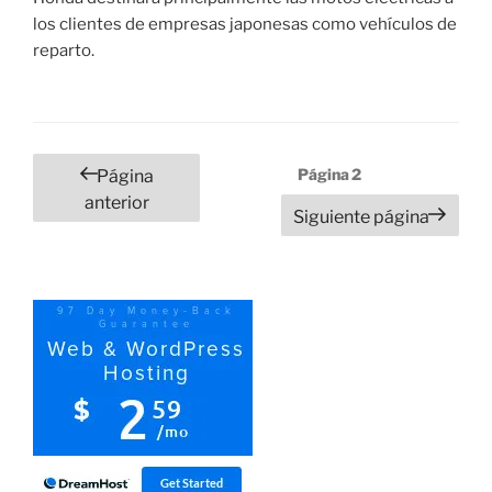
los clientes de empresas japonesas como vehículos de
reparto.
Paginación
Página
2
Página
de
anterior
Siguiente página
entradas