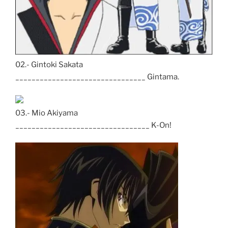
02.- Gintoki Sakata
________________________________ Gintama.
03.- Mio Akiyama
_________________________________ K-On!