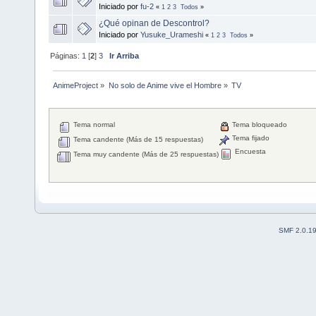
Iniciado por
fu-2
«
1
2
3
Todos
»
¿Qué opinan de Descontrol?
Iniciado por
Yusuke_Urameshi
«
1
2
3
Todos
»
Páginas:
1
[
2
]
3
Ir Arriba
AnimeProject
»
No solo de Anime vive el Hombre
»
TV
Tema normal
Tema bloqueado
Tema fijado
Tema candente (Más de 15 respuestas)
Encuesta
Tema muy candente (Más de 25 respuestas)
SMF 2.0.1