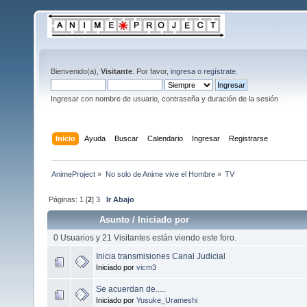
Bienvenido(a),
Visitante
. Por favor,
ingresa
o
regístrate
.
Ingresar con nombre de usuario, contraseña y duración de la sesión
Inicio
Ayuda
Buscar
Calendario
Ingresar
Registrarse
AnimeProject
»
No solo de Anime vive el Hombre
»
TV
Páginas:
1
[
2
]
3
Ir Abajo
Asunto
/
Iniciado por
0 Usuarios y 21 Visitantes están viendo este foro.
Inicia transmisiones Canal Judicial
Iniciado por
vicm3
Se acuerdan de.....
Iniciado por
Yusuke_Urameshi