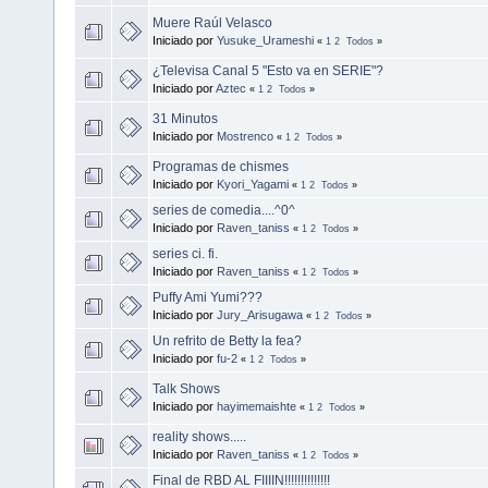
Muere Raúl Velasco
Iniciado por
Yusuke_Urameshi
«
1
2
Todos
»
¿Televisa Canal 5 "Esto va en SERIE"?
Iniciado por
Aztec
«
1
2
Todos
»
31 Minutos
Iniciado por
Mostrenco
«
1
2
Todos
»
Programas de chismes
Iniciado por
Kyori_Yagami
«
1
2
Todos
»
series de comedia....^0^
Iniciado por
Raven_taniss
«
1
2
Todos
»
series ci. fi.
Iniciado por
Raven_taniss
«
1
2
Todos
»
Puffy Ami Yumi???
Iniciado por
Jury_Arisugawa
«
1
2
Todos
»
Un refrito de Betty la fea?
Iniciado por
fu-2
«
1
2
Todos
»
Talk Shows
Iniciado por
hayimemaishte
«
1
2
Todos
»
reality shows.....
Iniciado por
Raven_taniss
«
1
2
Todos
»
Final de RBD AL FIIIIN!!!!!!!!!!!!!!