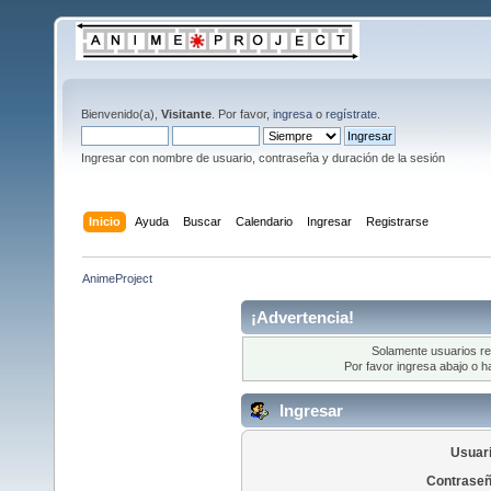
Bienvenido(a),
Visitante
. Por favor,
ingresa
o
regístrate
.
Ingresar con nombre de usuario, contraseña y duración de la sesión
Inicio
Ayuda
Buscar
Calendario
Ingresar
Registrarse
AnimeProject
¡Advertencia!
Solamente usuarios re
Por favor ingresa abajo o h
Ingresar
Usuari
Contraseñ