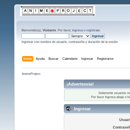
Bienvenido(a),
Visitante
. Por favor,
ingresa
o
regístrate
.
Ingresar con nombre de usuario, contraseña y duración de la sesión
Inicio
Ayuda
Buscar
Calendario
Ingresar
Registrarse
AnimeProject
¡Advertencia!
Solamente usuarios re
Por favor ingresa abajo o h
Ingresar
Usuari
Contraseñ