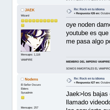
Re: Rock en tu idioma
JAEK
«
Respuesta #26 en:
Octubre
Wizard
oye noden dame
youtube es que 
me pasa algo p
Mensajes: 1,116
VAMPIRE
MIEMBRO DEL IMPERIO VAMPIR
SOMOS INMORTALES EL VAMPIRO 
Re: Rock en tu idioma
Nodens
«
Respuesta #27 en:
Octubre
El Señor Oscuro
Elders
Jaek>los bajas 
Sysadmin
llamado videodo
Mensajes: 257