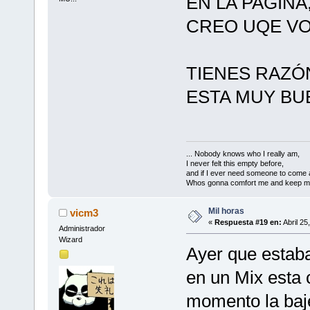
EN LA PAGIN
CREO UQE VOY
TIENES RAZÓ
ESTA MUY BUE
... Nobody knows who I really am,
I never felt this empty before,
and if I ever need someone to come 
Whos gonna comfort me and keep me
Mil horas
vicm3
«
Respuesta #19 en:
Abril 25
Administrador
Wizard
Ayer que estaba
en un Mix esta 
momento la baje