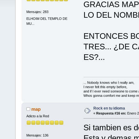
GRACIAS MAP
Mensajes: 283
LO DEL NOMB
ELHOIM DEL TEMPLO DE
MU...
ENTONCES BO
TRES... ¿DE 
ES?...
... Nobody knows who I really am,
I never felt this empty before,
and if I ever need someone to come 
Whos gonna comfort me and keep me
Rock en tu idioma
map
«
Respuesta #16 en:
Enero 2
Adicto a la Red
Si tambien es d
Mensajes: 136
Esta y demas m