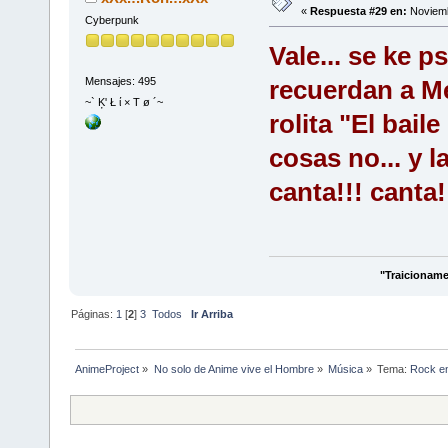
«
Respuesta #29 en:
Noviemb
Cyberpunk
Vale... se ke p
Mensajes: 495
recuerdan a M
~` Ķ' Ł ί × Τ ø ´~
rolita "El bail
cosas no... y l
canta!!! canta!!
"Traicioname
Páginas:
1
[
2
]
3
Todos
Ir Arriba
AnimeProject
»
No solo de Anime vive el Hombre
»
Música
»
Tema:
Rock en