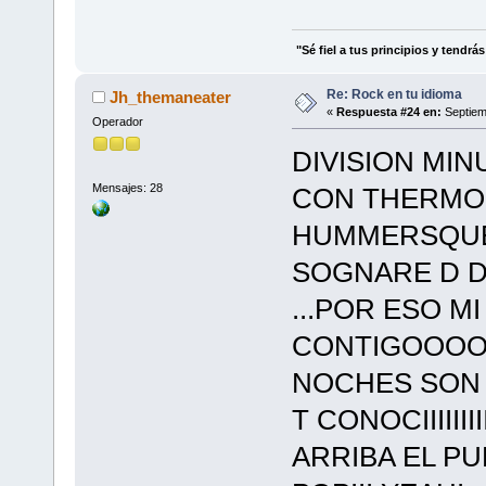
"Sé fiel a tus principios y tendrá
Re: Rock en tu idioma
Jh_themaneater
«
Respuesta #24 en:
Septiem
Operador
DIVISION MIN
Mensajes: 28
CON THERMO, 
HUMMERSQUEA
SOGNARE D D
...POR ESO M
CONTIGOOOO
NOCHES SON 
T CONOCIIIIIIII
ARRIBA EL P