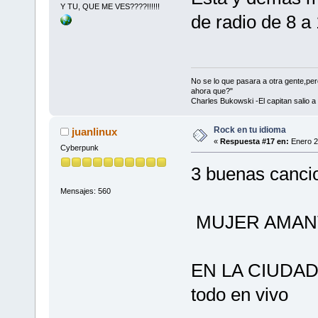
Y TU, QUE ME VES????!!!!!!
de radio de 8 
No se lo que pasara a otra gente,p
ahora que?"
Charles Bukowski -El capitan salio a
Rock en tu idioma
juanlinux
«
Respuesta #17 en:
Enero 2
Cyberpunk
3 buenas canci
Mensajes: 560
MUJER AMANTE
EN LA CIUDAD 
todo en vivo