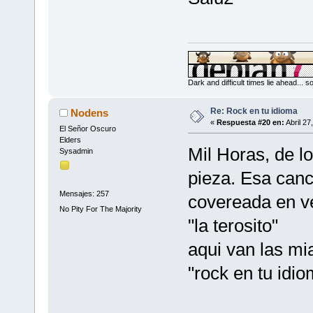
Dark and difficult times lie ahead... 
Re: Rock en tu idioma
Nodens
«
Respuesta #20 en:
Abril 27
El Señor Oscuro
Elders
Mil Horas, de l
Sysadmin
pieza. Esa canc
Mensajes: 257
covereada en v
No Pity For The Majority
"la terosito"
aqui van las mi
"rock en tu idi