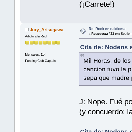
(¡Carrete!)
Re: Rock en tu idioma
Jury_Arisugawa
«
Respuesta #23 en:
Septiem
Adicto a la Red
Cita de: Nodens e
Mensajes: 114
Mil Horas, de lo
Fencing Club Captain
cancion tuvo la 
sepa que madre po
J: Nope. Fué po
(y concuerdo: l
Cita de: Nodens e