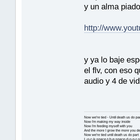
y un alma piados
http://www.you
y ya lo baje esp
el flv, con eso
audio y 4 de vid
Now we're tied - Until death us do par
Now i'm making my way inside
Now i'm feeding myself with you
And the more I grow the more you de
Now we're tied until death us do part
L-o-c-k-space-t-h-e-space-d-o-o-r-s