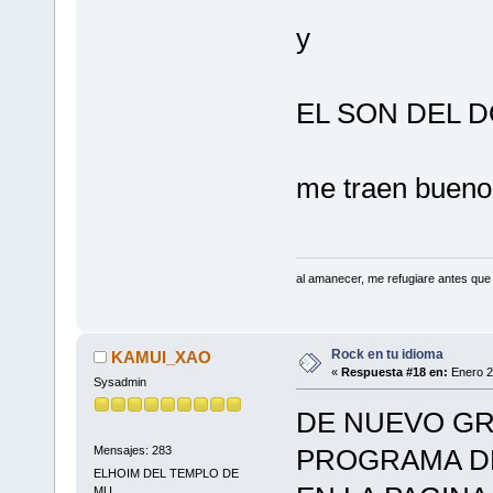
y
EL SON DEL DO
me traen buenos
al amanecer, me refugiare antes que
Rock en tu idioma
KAMUI_XAO
«
Respuesta #18 en:
Enero 2
Sysadmin
DE NUEVO GRA
Mensajes: 283
PROGRAMA DE
ELHOIM DEL TEMPLO DE
MU...