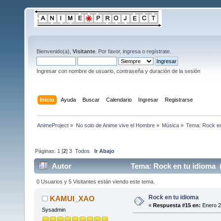
Bienvenido(a),
Visitante
. Por favor,
ingresa
o
regístrate
.
Ingresar con nombre de usuario, contraseña y duración de la sesión
Inicio
Ayuda
Buscar
Calendario
Ingresar
Registrarse
AnimeProject
»
No solo de Anime vive el Hombre
»
Música
»
Tema:
Rock en
Páginas:
1
[
2
]
3
Todos
Ir Abajo
Autor
Tema: Rock en tu idioma (
0 Usuarios y 5 Visitantes están viendo este tema.
Rock en tu idioma
KAMUI_XAO
«
Respuesta #15 en:
Enero 2
Sysadmin