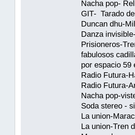
Nacha pop- Relo
GIT- Tarado d
Duncan dhu-Mil
Danza invisibl
Prisioneros-Tre
fabulosos cadil
por espacio 59
Radio Futura-H
Radio Futura-An
Nacha pop-vist
Soda stereo - s
La union-Marac
La union-Tren d