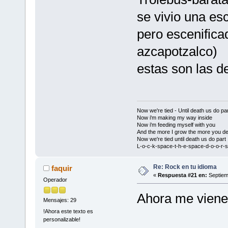
se vivio una esc
pero escenifica
azcapotzalco)
estas son las d
Now we're tied - Until death us do par
Now i'm making my way inside
Now i'm feeding myself with you
And the more I grow the more you de
Now we're tied until death us do part
L-o-c-k-space-t-h-e-space-d-o-o-r-s
Re: Rock en tu idioma
faquir
«
Respuesta #21 en:
Septiem
Operador
Ahora me viene
Mensajes: 29
!Ahora este texto es
personalizable!