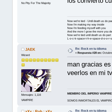
los convierto 
No Pity For The Majority
Now we're tied - Until death us do par
Now i'm making my way inside
Now i'm feeding myself with you
And the more I grow the more you de
Now we're tied until death us do part
L-o-c-k-space-t-h-e-space-d-o-o-r-s
Re: Rock en tu idioma
JAEK
«
Respuesta #28 en:
Octubre
Wizard
man gracias es
veerlos en mi tv
MIEMBRO DEL IMPERIO VAMPIR
Mensajes: 1,116
VAMPIRE
SOMOS INMORTALES EL VAMPIRO 
Re: Rock en tu idioma
xXx.:.Roh.:.xXx