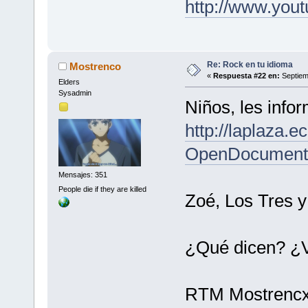
http://www.you
Re: Rock en tu idioma
Mostrenco
«
Respuesta #22 en:
Septiem
Elders
Sysadmin
Niños, les infor
http://laplaza
OpenDocument
Mensajes: 351
People die if they are killed
Zoé, Los Tres y
¿Qué dicen? ¿
RTM Mostrenc