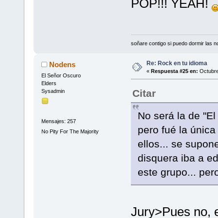
POP!!! YEAH!
soñare contigo si puedo dormir las no
Re: Rock en tu idioma
Nodens
«
Respuesta #25 en:
Octubre
El Señor Oscuro
Elders
Citar
Sysadmin
No será la de "E
Mensajes: 257
pero fué la únic
No Pity For The Majority
ellos... se supon
disquera iba a ed
este grupo... per
Jury>Pues no, e