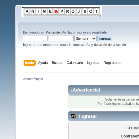
Bienvenido(a),
Visitante
. Por favor,
ingresa
o
regístrate
.
Ingresar con nombre de usuario, contraseña y duración de la sesión
Inicio
Ayuda
Buscar
Calendario
Ingresar
Registrarse
AnimeProject
¡Advertencia!
Solamente usuarios re
Por favor ingresa abajo o h
Ingresar
Usuari
Contraseñ