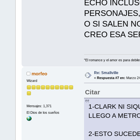
ECHO INCLUS
PERSONAJES,
O SI SALEN N
CREO ESA SE
"El romance y el amor es para debil
Re: Smallville
morfeo
«
Respuesta #7 en:
Marzo 24
Wizard
Citar
1-CLARK NI SI
Mensajes: 1,371
El Dios de los sueños
LLEGO A METR
2-ESTO SUCEDE