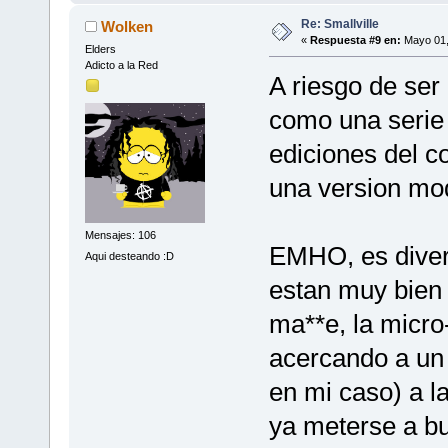
Re: Smallville
Wolken
«
Respuesta #9 en:
Mayo 01,
Elders
Adicto a la Red
A riesgo de ser
como una serie 
ediciones del c
una version mod
Mensajes: 106
EMHO, es divert
Aqui desteando :D
estan muy bien 
ma**e, la micro
acercando a un
en mi caso) a l
ya meterse a bu