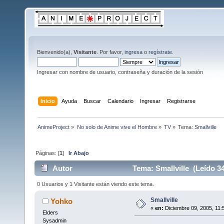
Bienvenido(a),
Visitante
. Por favor,
ingresa
o
regístrate
.
Ingresar con nombre de usuario, contraseña y duración de la sesión
Inicio
Ayuda
Buscar
Calendario
Ingresar
Registrarse
AnimeProject
»
No solo de Anime vive el Hombre
»
TV
»
Tema:
Smallville
Páginas: [
1
]
Ir Abajo
Autor
Tema: Smallville (Leído 3
0 Usuarios y 1 Visitante están viendo este tema.
Smallville
Yohko
«
en:
Diciembre 09, 2005, 11:
Elders
Sysadmin