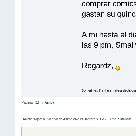
comprar comics 
gastan su quinc
A mi hasta el d
las 9 pm, Small
Regardz,
Sometimes it´s the smallest decisions
Páginas: [
1
]
Ir Arriba
AnimeProject
»
No solo de Anime vive el Hombre
»
TV
»
Tema:
Smallville