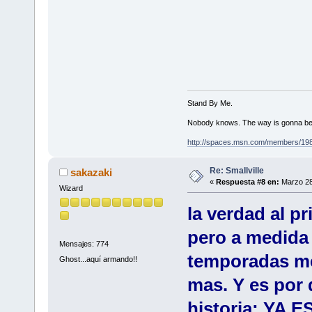
Stand By Me.
Nobody knows. The way is gonna be
http://spaces.msn.com/members/19
Re: Smallville
sakazaki
«
Respuesta #8 en:
Marzo 28
Wizard
la verdad al p
pero a medida
Mensajes: 774
temporadas me
Ghost...aquí armando!!
mas. Y es por 
historia: YA