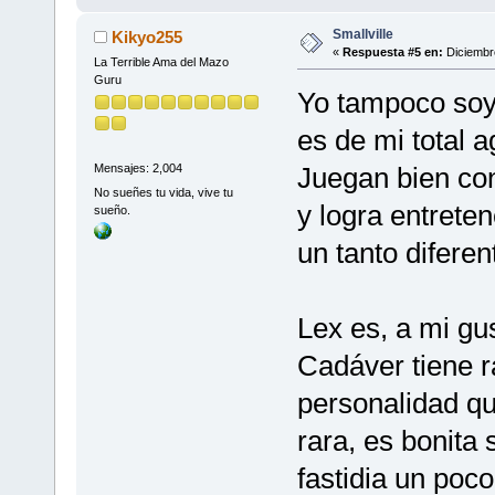
Smallville
Kikyo255
«
Respuesta #5 en:
Diciembre
La Terrible Ama del Mazo
Guru
Yo tampoco soy
es de mi total a
Juegan bien con
Mensajes: 2,004
No sueñes tu vida, vive tu
y logra entrete
sueño.
un tanto diferen
Lex es, a mi gus
Cadáver tiene r
personalidad qu
rara, es bonita 
fastidia un poco