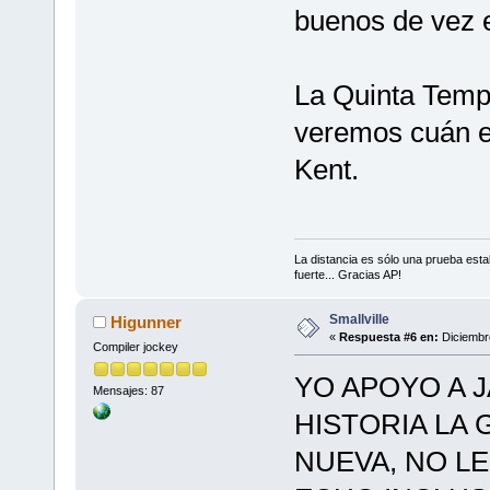
buenos de vez 
La Quinta Tempo
veremos cuán en
Kent.
La distancia es sólo una prueba est
fuerte... Gracias AP!
Smallville
Higunner
«
Respuesta #6 en:
Diciembre
Compiler jockey
YO APOYO A 
Mensajes: 87
HISTORIA LA
NUEVA, NO LE