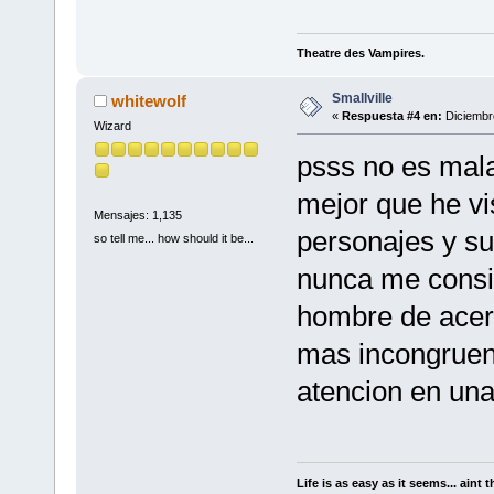
Theatre des Vampires.
Smallville
whitewolf
«
Respuesta #4 en:
Diciembre
Wizard
psss no es mala
mejor que he vi
Mensajes: 1,135
personajes y su
so tell me... how should it be...
nunca me consid
hombre de acer
mas incongruenc
atencion en una
Life is as easy as it seems... aint t