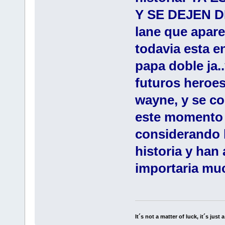
Y SE DEJEN D
lane que apare
todavia esta en
papa doble ja..
futuros heroes
wayne, y se c
este momento 
considerando 
historia y han
importaria mu
It´s not a matter of luck, it´s just 