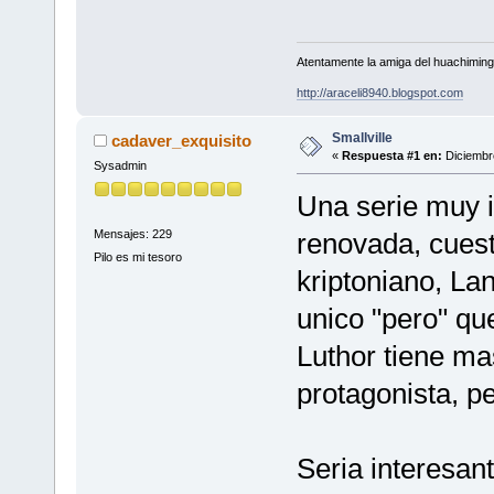
Atentamente la amiga del huachimin
http://araceli8940.blogspot.com
Smallville
cadaver_exquisito
«
Respuesta #1 en:
Diciembre
Sysadmin
Una serie muy i
Mensajes: 229
renovada, cuest
Pilo es mi tesoro
kriptoniano, La
unico "pero" qu
Luthor tiene ma
protagonista, pe
Seria interesan