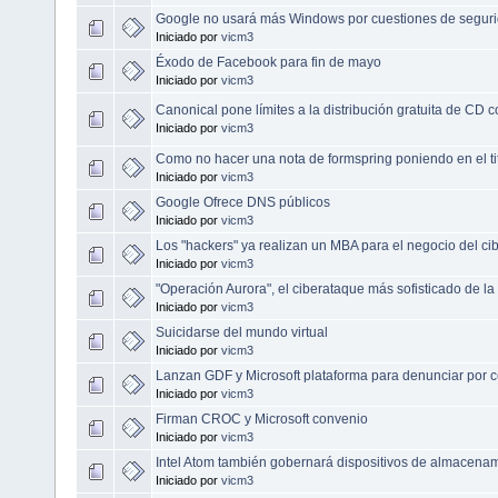
Google no usará más Windows por cuestiones de segur
Iniciado por
vicm3
Éxodo de Facebook para fin de mayo
Iniciado por
vicm3
Canonical pone límites a la distribución gratuita de CD 
Iniciado por
vicm3
Como no hacer una nota de formspring poniendo en el ti
Iniciado por
vicm3
Google Ofrece DNS públicos
Iniciado por
vicm3
Los "hackers" ya realizan un MBA para el negocio del c
Iniciado por
vicm3
"Operación Aurora", el ciberataque más sofisticado de la 
Iniciado por
vicm3
Suicidarse del mundo virtual
Iniciado por
vicm3
Lanzan GDF y Microsoft plataforma para denunciar por c
Iniciado por
vicm3
Firman CROC y Microsoft convenio
Iniciado por
vicm3
Intel Atom también gobernará dispositivos de almacena
Iniciado por
vicm3