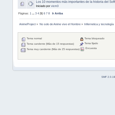
Los 10 momentos más importantes de la historia del Sof
Iniciado por
vicm3
Páginas:
1
...
3
4
[
5
]
6
7
8
Ir Arriba
AnimeProject
»
No solo de Anime vive el Hombre
»
Infiernetica y tecnología
Tema normal
Tema bloqueado
Tema fijado
Tema candente (Más de 15 respuestas)
Encuesta
Tema muy candente (Más de 25 respuestas)
SMF 2.0.1