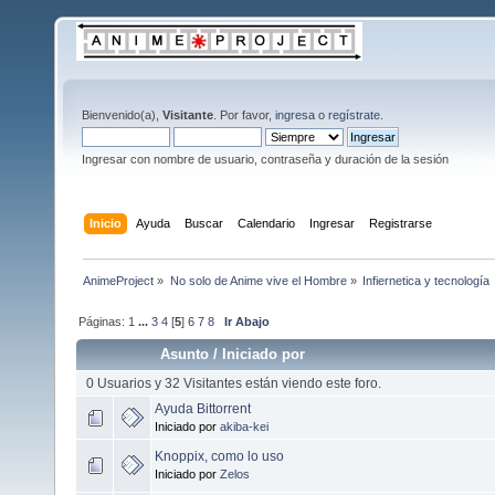
Bienvenido(a),
Visitante
. Por favor,
ingresa
o
regístrate
.
Ingresar con nombre de usuario, contraseña y duración de la sesión
Inicio
Ayuda
Buscar
Calendario
Ingresar
Registrarse
AnimeProject
»
No solo de Anime vive el Hombre
»
Infiernetica y tecnología
Páginas:
1
...
3
4
[
5
]
6
7
8
Ir Abajo
Asunto
/
Iniciado por
0 Usuarios y 32 Visitantes están viendo este foro.
Ayuda Bittorrent
Iniciado por
akiba-kei
Knoppix, como lo uso
Iniciado por
Zelos