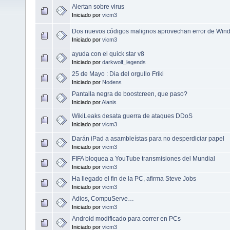
Alertan sobre virus
Iniciado por
vicm3
Dos nuevos códigos malignos aprovechan error de Win
Iniciado por
vicm3
ayuda con el quick star v8
Iniciado por
darkwolf_legends
25 de Mayo : Dia del orgullo Friki
Iniciado por
Nodens
Pantalla negra de boostcreen, que paso?
Iniciado por
Alanis
WikiLeaks desata guerra de ataques DDoS
Iniciado por
vicm3
Darán iPad a asambleístas para no desperdiciar papel
Iniciado por
vicm3
FIFA bloquea a YouTube transmisiones del Mundial
Iniciado por
vicm3
Ha llegado el fin de la PC, afirma Steve Jobs
Iniciado por
vicm3
Adios, CompuServe…
Iniciado por
vicm3
Android modificado para correr en PCs
Iniciado por
vicm3