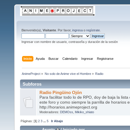
Bienvenido(a),
Visitante
. Por favor,
ingresa
o
regístrate
.
Ingresar con nombre de usuario, contraseña y duración de la sesión
Inicio
Ayuda
Buscar
Calendario
Ingresar
Registrarse
AnimeProject
»
No solo de Anime vive el Hombre
»
Radio
Subforos
Radio Pingüino Ojón
Para facilitar todo lo de RPO, doy de baja la lista
este foro y como siempre la parrilla de horarios e
http://horarios.animeproject.org
Moderadores:
DEMOss
,
Mikiko_shiato
Páginas: [
1
]
2
3
...
5
Ir Abajo
Asunto
/
Iniciado por