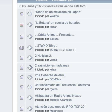
0 Usuarios y 16 Visitantes están viendo este foro.
"Diario de un mexicano en Japon"
Iniciado por
Wolken
"la Botana" en cuesta de horarios
Iniciado por
krizar
..::Orbita Anime::.. Presenta....
Iniciado por
Bakura
.: STuPiD TiMe :.
Iniciado por
aGoNy
«
1
2
Todos
»
2 Noticias 2...
Iniciado por
vicm3
2 trasmiciones nada mas
Iniciado por
krizar
2da Cobacha de Abril
Iniciado por
DEMOss
3er Aniversario de Frecuencia Fantasma
Iniciado por
rgoten
Akihabara en Radio Anime Nexus
Iniciado por
Yusuke_Urameshi
Atención Locutores de RPO, TOP 20
Iniciado por
Mostrenco