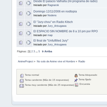
Desde El palacio Valhalla (mi programa de radio)
Iniciado por
Ragnarok
Domingo 12/11/2006 en nodtopia
Iniciado por
Nodens
El "Jury-chou" en Radio Kitsch
Iniciado por
Jury_Arisugawa
El ESPACIO SIN NOMBRE de 8 a 10 pm por RPO
Iniciado por
map
El final de "Unfulfilled Jury"
Iniciado por
Jury_Arisugawa
Páginas: [
1
]
2
3
...
5
Ir Arriba
AnimeProject
»
No solo de Anime vive el Hombre
»
Radio
Tema normal
Tema bloqueado
Tema fijado
Tema candente (Más de 15 respuestas)
Encuesta
Tema muy candente (Más de 25 respuestas)