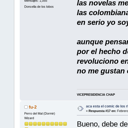
las novelas m
Mensajes: 1,055
Doncella de los lobos
las colombiana
en serio yo so
aunque pensan
por el hecho 
revoluciono e
no me gustan e
VICEPRESIDENCIA CHAP
aca esta el comic de los rb
fu-2
«
Respuesta #17 en:
Febrero
Perro del Mal (Dormir)
Wizard
Bueno, debe de 