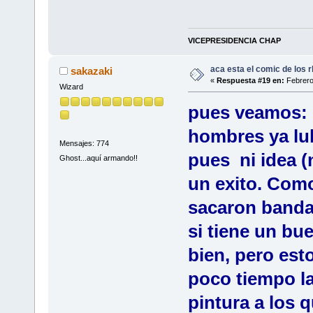
VICEPRESIDENCIA CHAP
aca esta el comic de los rb
sakazaki
«
Respuesta #19 en:
Febrero
Wizard
pues veamos: r
hombres ya lulu
Mensajes: 774
pues ni idea (
Ghost...aquí armando!!
un exito. Com
sacaron banda
si tiene un bu
bien, pero esto
poco tiempo la
pintura a los 