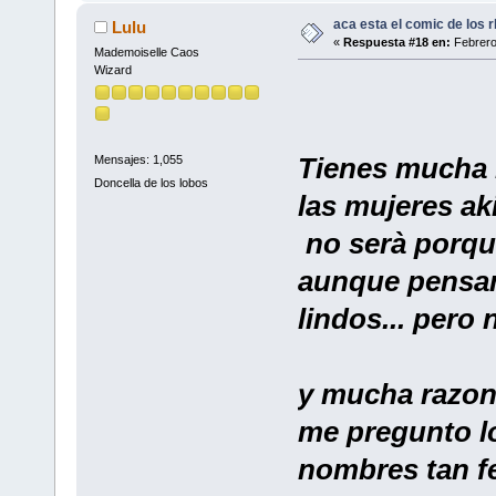
aca esta el comic de los rb
Lulu
«
Respuesta #18 en:
Febrero
Mademoiselle Caos
Wizard
Tienes mucha r
Mensajes: 1,055
Doncella de los lobos
las mujeres ak
no serà porque
aunque pensan
lindos... pero
y mucha razon
me pregunto l
nombres tan feo