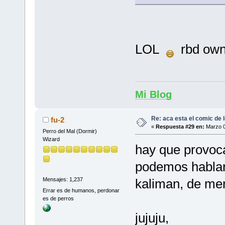
LOL
rbd own
Mi Blog
Re: aca esta el comic de l
fu-2
«
Respuesta #29 en:
Marzo 0
Perro del Mal (Dormir)
Wizard
hay que provoc
podemos hablar 
kaliman, de me
Mensajes: 1,237
Errar es de humanos, perdonar
es de perros
jujuju,