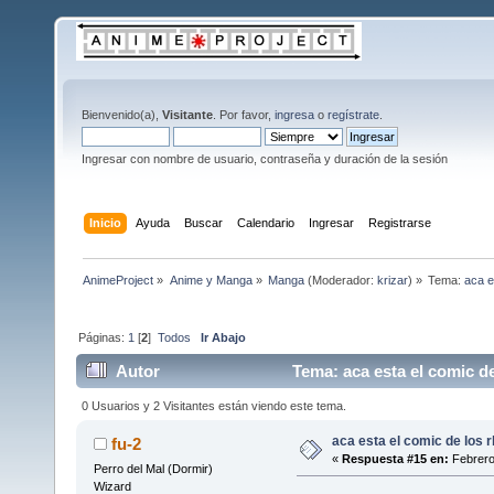
Bienvenido(a),
Visitante
. Por favor,
ingresa
o
regístrate
.
Ingresar con nombre de usuario, contraseña y duración de la sesión
Inicio
Ayuda
Buscar
Calendario
Ingresar
Registrarse
AnimeProject
»
Anime y Manga
»
Manga
(Moderador:
krizar
) »
Tema:
aca e
Páginas:
1
[
2
]
Todos
Ir Abajo
Autor
Tema: aca esta el comic de
0 Usuarios y 2 Visitantes están viendo este tema.
aca esta el comic de los rb
fu-2
«
Respuesta #15 en:
Febrero
Perro del Mal (Dormir)
Wizard