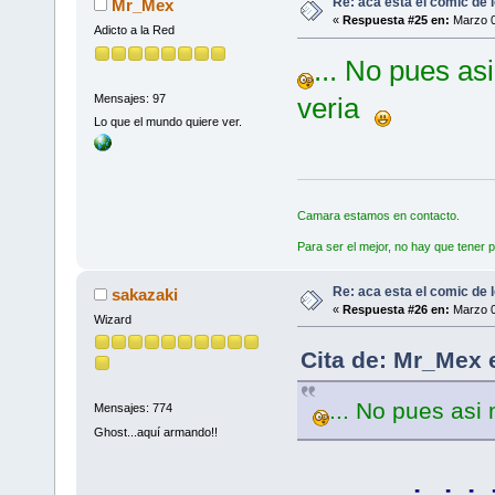
Re: aca esta el comic de l
Mr_Mex
«
Respuesta #25 en:
Marzo 0
Adicto a la Red
... No pues as
Mensajes: 97
veria
Lo que el mundo quiere ver.
Camara estamos en contacto.
Para ser el mejor, no hay que tener p
Re: aca esta el comic de l
sakazaki
«
Respuesta #26 en:
Marzo 0
Wizard
Cita de: Mr_Mex 
... No pues asi
Mensajes: 774
Ghost...aquí armando!!