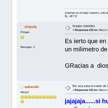
el tiempo es el mejor maestro, solo 
私...神です
bragas rebeldes
chipola
«
Respuesta #22 en:
Marzo 0
Pringao
Es ierto que en 
Mensajes: 3
un milimetro de
GRacias a dios 
Re: aca esta el comic de l
sakazaki
«
Respuesta #23 en:
Marzo 0
Wizard
jajajaja......si