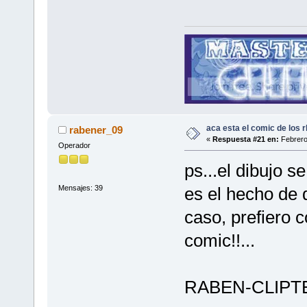
aca esta el comic de los rb
rabener_09
«
Respuesta #21 en:
Febrero
Operador
ps...el dibujo s
Mensajes: 39
es el hecho de 
caso, prefiero 
comic!!...
RABEN-CLIPT