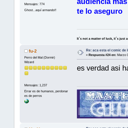
audiencia mas a
Mensajes: 774
te lo aseguro
Ghost...aquí armando!!
It´s not a matter of luck, it´s just 
Re: aca esta el comic de l
fu-2
«
Respuesta #24 en:
Marzo 0
Perro del Mal (Dormir)
Wizard
es verdad asi has
Mensajes: 1,237
Errar es de humanos, perdonar
es de perros