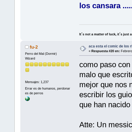
los cansara ...
It´s not a matter of luck, it´s just 
aca esta el comic de los rb
fu-2
«
Respuesta #20 en:
Febrero
Perro del Mal (Dormir)
Wizard
como paso con c
malo que escrit
mejor que nos m
Mensajes: 1,237
Errar es de humanos, perdonar
escribir los gui
es de perros
que han nacido 
Atte: Un messic