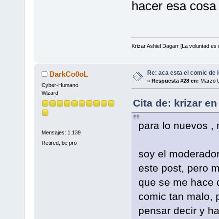
hacer esa cosa
Krizar Ashiel Dagarr [La voluntad es m
Re: aca esta el comic de l
DarkCo0oL
«
Respuesta #28 en:
Marzo 0
Cyber-Humano
Wizard
Cita de: krizar e
para lo nuevos ,
Mensajes: 1,139
Retired, be pro
soy el moderador 
este post, pero m
que se me hace d
comic tan malo,
pensar decir y h