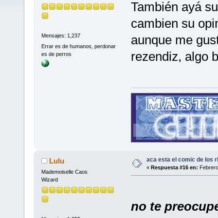
También ayá su
cambien su opin
aunque me gust
Mensajes: 1,237
Errar es de humanos, perdonar
rezendiz, algo 
es de perros
aca esta el comic de los rb
Lulu
«
Respuesta #16 en:
Febrero
Mademoiselle Caos
Wizard
no te preocupe