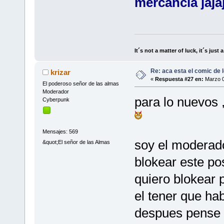
mercancia jajaj
It´s not a matter of luck, it´s just 
Re: aca esta el comic de l
krizar
«
Respuesta #27 en:
Marzo 0
El poderoso señor de las almas
Moderador
para lo nuevos 
Cyberpunk
Mensajes: 569
soy el moderado
&quot;El señor de las Almas
blokear este po
quiero blokear
el tener que ha
despues pense 