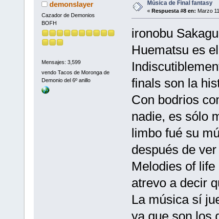
Música de Final fantasy
demonslayer
«
Respuesta #8 en:
Marzo 11
Cazador de Demonios
BOFH
ironobu Sakaguc
Huematsu es el 
Indiscutiblemen
Mensajes: 3,599
vendo Tacos de Moronga de
finals son la hi
Demonio del 6º anillo
Con bodrios com
nadie, es sólo m
limbo fué su mú
después de ver l
Melodies of lif
atrevo a decir 
La música sí jue
ya que son los 