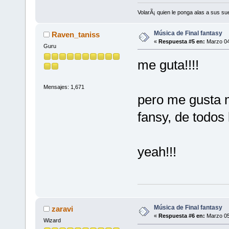
VolarÃ¡ quien le ponga alas a sus s
Música de Final fantasy
Raven_taniss
«
Respuesta #5 en:
Marzo 04
Guru
me guta!!!!
Mensajes: 1,671
pero me gusta 
fansy, de todos 
yeah!!!
Música de Final fantasy
zaravi
«
Respuesta #6 en:
Marzo 05
Wizard