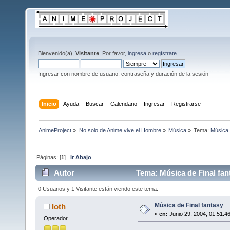
Bienvenido(a),
Visitante
. Por favor,
ingresa
o
regístrate
.
Ingresar con nombre de usuario, contraseña y duración de la sesión
Inicio
Ayuda
Buscar
Calendario
Ingresar
Registrarse
AnimeProject
»
No solo de Anime vive el Hombre
»
Música
»
Tema:
Música 
Páginas: [
1
]
Ir Abajo
Autor
Tema: Música de Final fan
0 Usuarios y 1 Visitante están viendo este tema.
Música de Final fantasy
Ioth
«
en:
Junio 29, 2004, 01:51:4
Operador