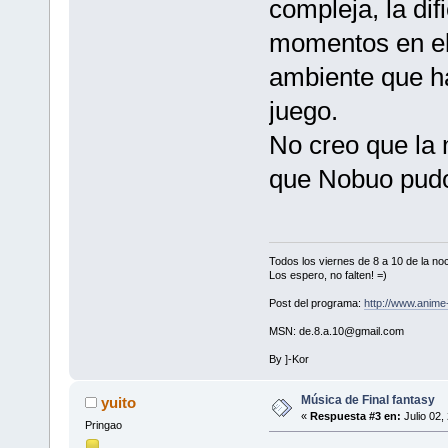
compleja, la dif
momentos en el 
ambiente que hac
juego.
No creo que la 
que Nobuo pudo
Todos los viernes de 8 a 10 de la 
Los espero, no falten! =)
Post del programa:
http://www.anim
MSN: de.8.a.10@gmail.com
By ]-Kor
Música de Final fantasy
yuito
«
Respuesta #3 en:
Julio 02,
Pringao