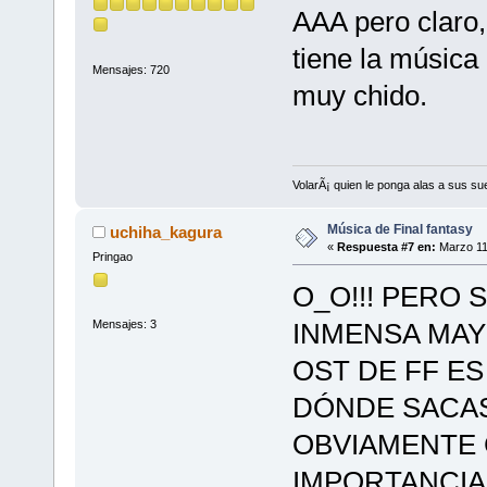
AAA pero claro, 
tiene la música
Mensajes: 720
muy chido.
VolarÃ¡ quien le ponga alas a sus s
Música de Final fantasy
uchiha_kagura
«
Respuesta #7 en:
Marzo 11
Pringao
O_O!!! PERO 
Mensajes: 3
INMENSA MAYO
OST DE FF ES
DÓNDE SACAS
OBVIAMENTE 
IMPORTANCIA