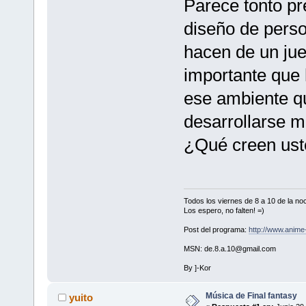
Parece tonto pre
diseño de pers
hacen de un jue
importante que 
ese ambiente qu
desarrollarse m
¿Qué creen ust
Todos los viernes de 8 a 10 de la 
Los espero, no falten! =)
Post del programa:
http://www.anim
MSN: de.8.a.10@gmail.com
By ]-Kor
Música de Final fantasy
yuito