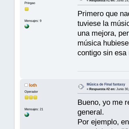
«
Respuesta #1 en:
Junio 29,
Pringao
Primero que nad
Mensajes: 9
tuviese la músi
una mejora, pe
música hubiese
contigo sin esa
Música de Final fantasy
Ioth
«
Respuesta #2 en:
Junio 30,
Operador
Bueno, yo me ref
Mensajes: 21
general.
Por ejemplo, en