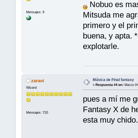
Nobuo es mas
Mensajes: 9
Mitsuda me agr
primero y el pri
buena, y apta. 
explotarle.
Música de Final fantasy
zaravi
«
Respuesta #4 en:
Marzo 04
Wizard
pues a mí me g
Fantasy X de h
Mensajes: 720
esta muy chido.