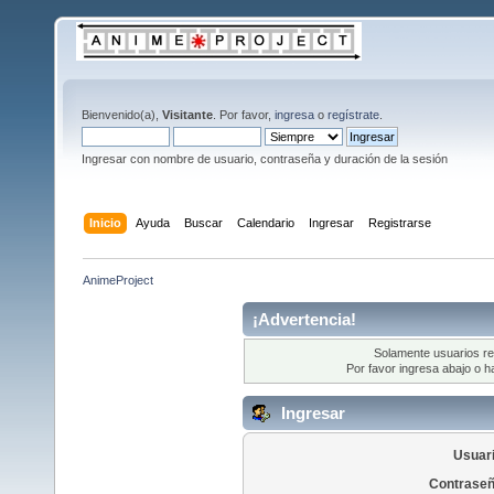
Bienvenido(a),
Visitante
. Por favor,
ingresa
o
regístrate
.
Ingresar con nombre de usuario, contraseña y duración de la sesión
Inicio
Ayuda
Buscar
Calendario
Ingresar
Registrarse
AnimeProject
¡Advertencia!
Solamente usuarios re
Por favor ingresa abajo o h
Ingresar
Usuari
Contraseñ