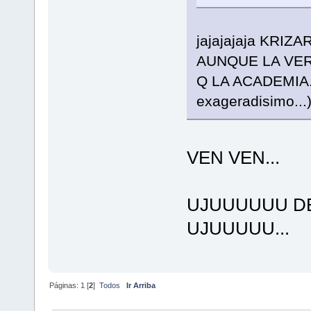
jajajajaja KRIZ
AUNQUE LA VE
Q LA ACADEMIA..
exageradisimo...
VEN VEN...
UJUUUUUU DE
UJUUUUU...
Páginas:
1
[
2
]
Todos
Ir Arriba