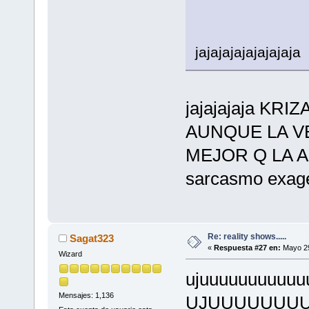
jajajajajajajajaja
jajajajaja KR
AUNQUE LA V
MEJOR Q LA ACA
sarcasmo exage
Re: reality shows.....
Sagat323
«
Respuesta #27 en:
Mayo 29
Wizard
ujuuuuuuuuuuu
Mensajes: 1,136
UJUUUUUUUU