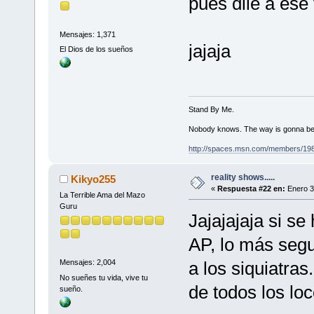
pues dile a es
Mensajes: 1,371
jajaja
El Dios de los sueños
Stand By Me.
Nobody knows. The way is gonna be
http://spaces.msn.com/members/19
reality shows.....
Kikyo255
«
Respuesta #22 en:
Enero 3
La Terrible Ama del Mazo
Guru
Jajajajaja si se
AP, lo más segu
a los siquiatras
Mensajes: 2,004
No sueñes tu vida, vive tu
de todos los lo
sueño.