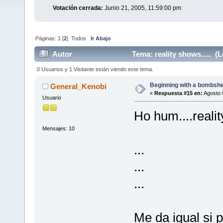
Votación cerrada:
Junio 21, 2005, 11:59:00 pm
Páginas:
1
[
2
]
Todos
Ir Abajo
Autor
Tema: reality shows..... (
0 Usuarios y 1 Visitante están viendo este tema.
Beginning with a bombshell
General_Kenobi
«
Respuesta #15 en:
Agosto 
Usuario
Ho hum....realit
Mensajes: 10
...
...
...
Me da igual si 