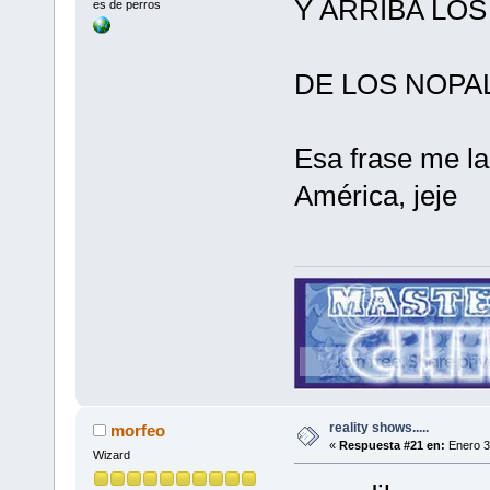
Y ARRIBA LOS 
es de perros
DE LOS NOPALE
Esa frase me la
América, jeje
reality shows.....
morfeo
«
Respuesta #21 en:
Enero 3
Wizard