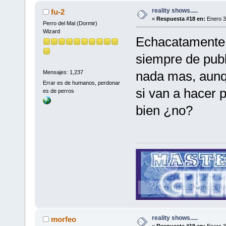
reality shows.....
fu-2
«
Respuesta #18 en:
Enero 3
Perro del Mal (Dormir)
Wizard
Echacatamente, 
siempre de publ
nada mas, aunqu
Mensajes: 1,237
Errar es de humanos, perdonar
si van a hacer 
es de perros
bien ¿no?
reality shows.....
morfeo
«
Respuesta #19 en:
Enero 3