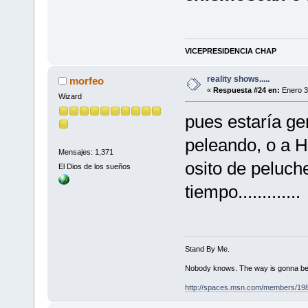
VICEPRESIDENCIA CHAP
reality shows.....
morfeo
«
Respuesta #24 en:
Enero 3
Wizard
pues estaría ge
peleando, o a H
Mensajes: 1,371
osito de peluch
El Dios de los sueños
tiempo.............
Stand By Me.
Nobody knows. The way is gonna be
http://spaces.msn.com/members/19