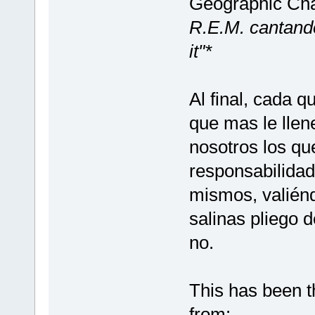
Geographic Ch
R.E.M. cantando
it"*
Al final, cada q
que mas le llen
nosotros los qu
responsabilidad
mismos, valiénd
salinas pliego 
no.
This has been t
from: