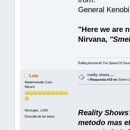
General Kenobi
"Here we are no
Nirvana,
"Smell
Rolling Around At The Speed Of Sou
reality shows.....
Lulu
«
Respuesta #16 en:
Enero 1
Mademoiselle Caos
Wizard
Reality Shows?
Mensajes: 1,055
Doncella de los lobos
metodo mas ef