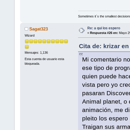
Sometimes it´s the smallest decisions
Re: a qui los espero
Sagat323
«
Respuesta #26 en:
Mayo 29
Wizard
Cita de: krizar e
Mensajes: 1,136
Mi comentario no
Esta cuenta de usuario esta
bloqueada.
ese tipo de prog
quien puede hace
vista pero yo cr
pasaran Discover
Animal planet, o
animación, me dis
pleito los esper
Traigan sus arm