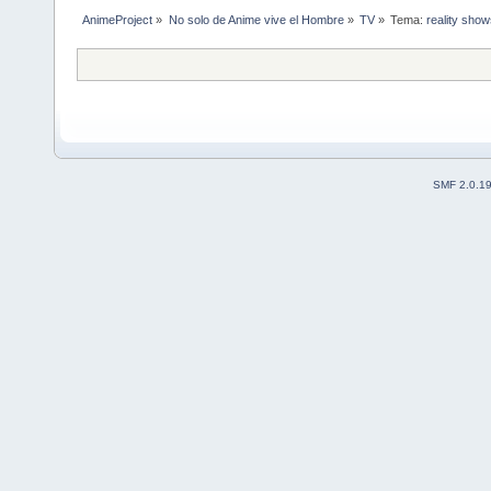
AnimeProject
»
No solo de Anime vive el Hombre
»
TV
»
Tema:
reality shows
SMF 2.0.1