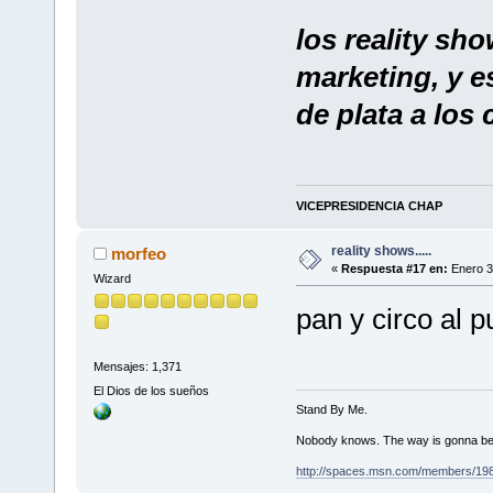
los reality sh
marketing, y es
de plata a los 
VICEPRESIDENCIA CHAP
reality shows.....
morfeo
«
Respuesta #17 en:
Enero 3
Wizard
pan y circo al puebl
Mensajes: 1,371
El Dios de los sueños
Stand By Me.
Nobody knows. The way is gonna be
http://spaces.msn.com/members/19