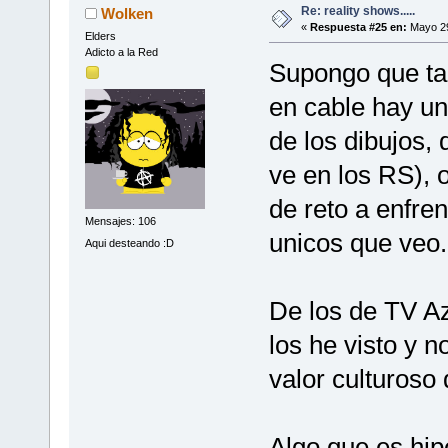
Re: reality shows.....
Wolken
«
Respuesta #25 en:
Mayo 29
Elders
Adicto a la Red
Supongo que tam
en cable hay un
de los dibujos,
ve en los RS), 
de reto a enfre
Mensajes: 106
unicos que veo.
Aqui desteando :D
De los de TV Az
los he visto y n
valor culturoso 
Algo que es hip