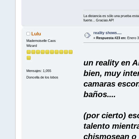
La distancia es sólo una prueba est
fuerte... Gracias AP!
reality shows.....
Lulu
«
Respuesta #23 en:
Enero 3
Mademoiselle Caos
Wizard
un reality en
bien, muy inte
Mensajes: 1,055
Doncella de los lobos
camaras escond
baños....
(por cierto) es
talento mientr
chismosean o 