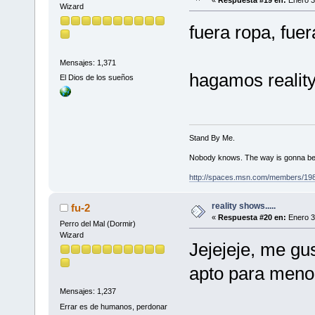
Wizard
fuera ropa, fuera
Mensajes: 1,371
hagamos reality 
El Dios de los sueños
Stand By Me.
Nobody knows. The way is gonna be
http://spaces.msn.com/members/19
reality shows.....
fu-2
«
Respuesta #20 en:
Enero 3
Perro del Mal (Dormir)
Wizard
Jejejeje, me gus
apto para menore
Mensajes: 1,237
Errar es de humanos, perdonar