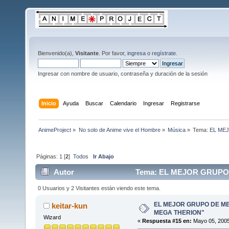
Bienvenido(a),
Visitante
. Por favor,
ingresa
o
regístrate
.
Ingresar con nombre de usuario, contraseña y duración de la sesión
Inicio
Ayuda
Buscar
Calendario
Ingresar
Registrarse
AnimeProject
»
No solo de Anime vive el Hombre
»
Música
»
Tema:
EL ME
Páginas:
1
[
2
]
Todos
Ir Abajo
Autor
Tema: EL MEJOR GRUPO 
veces)
0 Usuarios y 2 Visitantes están viendo este tema.
EL MEJOR GRUPO DE ME
keitar-kun
MEGA THERION"
Wizard
«
Respuesta #15 en:
Mayo 05, 2005