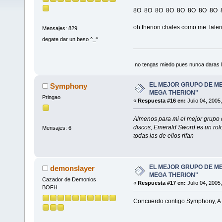
8O 8O 8O 8O 8O 8O 8O 8O
oh therion chales como me lateria 
Mensajes: 829
degate dar un beso ^_^
no tengas miedo pues nunca daras l
EL MEJOR GRUPO DE ME
Symphony
MEGA THERION"
Pringao
«
Respuesta #16 en:
Julio 04, 2005
Almenos para mi el mejor grupo 
discos, Emerald Sword es un rolo
Mensajes: 6
todas las de ellos rifan
EL MEJOR GRUPO DE ME
demonslayer
MEGA THERION"
Cazador de Demonios
«
Respuesta #17 en:
Julio 04, 2005
BOFH
Concuerdo contigo Symphony, A m