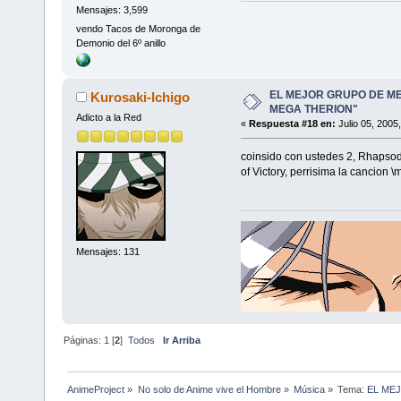
Mensajes: 3,599
vendo Tacos de Moronga de
Demonio del 6º anillo
EL MEJOR GRUPO DE ME
Kurosaki-Ichigo
MEGA THERION"
Adicto a la Red
«
Respuesta #18 en:
Julio 05, 2005
coinsido con ustedes 2, Rhapsod
of Victory, perrisima la cancion \
Mensajes: 131
Páginas:
1
[
2
]
Todos
Ir Arriba
AnimeProject
»
No solo de Anime vive el Hombre
»
Música
»
Tema:
EL ME