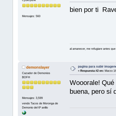
Cyberpunk
bien por ti Ra
Mensajes: 560
al amanecer, me refugiare antes que
pagina para subir imagenes
demonslayer
«
Respuesta #2 en:
Marzo 16
Cazador de Demonios
BOFH
Wooorale! Qué i
buena, pero sí d
Mensajes: 3,599
vendo Tacos de Moronga de
Demonio del 6º anillo