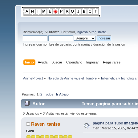
Bienvenido(a),
Visitante
. Por favor,
ingresa
o
regístrate
.
Ingresar con nombre de usuario, contraseña y duración de la sesión
Inicio
Ayuda
Buscar
Calendario
Ingresar
Registrarse
AnimeProject
»
No solo de Anime vive el Hombre
»
Infiernetica y tecnología
Páginas: [
1
]
2
Todos
Ir Abajo
Autor
Tema: pagina para subir im
0 Usuarios y 3 Visitantes están viendo este tema.
pagina para subir imagenes
Raven_taniss
«
en:
Marzo 15, 2005, 02:44:
Guru