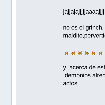
jajjajajjjjjaaaajjjj
no es el grinch
maldito,pervert
y acerca de es
demonios alred
actos