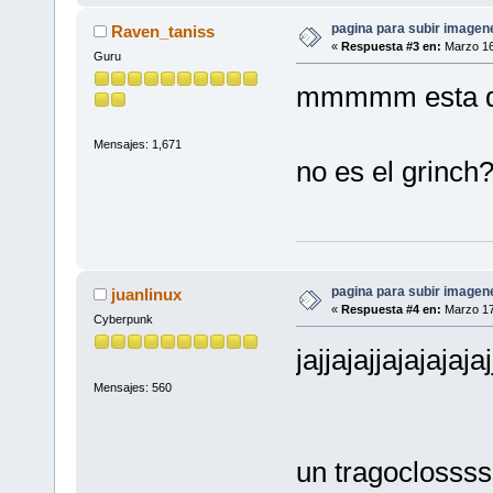
pagina para subir imagenes
Raven_taniss
«
Respuesta #3 en:
Marzo 16
Guru
mmmmm esta 
Mensajes: 1,671
no es el grinch
pagina para subir imagenes
juanlinux
«
Respuesta #4 en:
Marzo 17
Cyberpunk
jajjajajjajajajajaj
Mensajes: 560
un tragoclossss