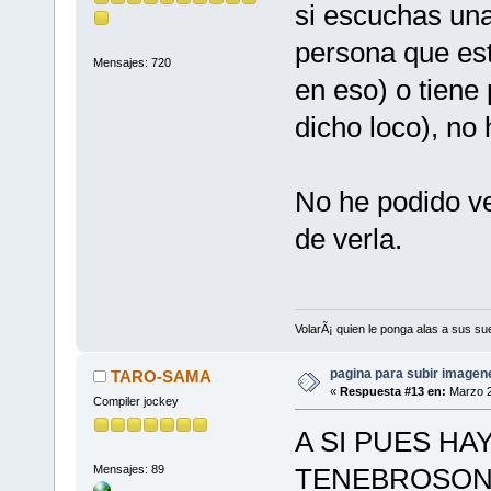
si escuchas una
persona que est
Mensajes: 720
en eso) o tien
dicho loco), no 
No he podido v
de verla.
VolarÃ¡ quien le ponga alas a sus s
pagina para subir imagenes
TARO-SAMA
«
Respuesta #13 en:
Marzo 2
Compiler jockey
A SI PUES HA
Mensajes: 89
TENEBROSONA