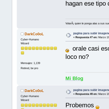
hagan ese tipo
VolarÃ¡ quien le ponga alas a sus s
pagina para subir imagenes
DarkCo0oL
«
Respuesta #7 en:
Marzo 18
Cyber-Humano
Wizard
orale casi eso
loco no?
Mensajes: 1,139
Retired, be pro
Mi Blog
pagina para subir imagenes
DarkCo0oL
«
Respuesta #8 en:
Marzo 18
Cyber-Humano
Wizard
Probemos