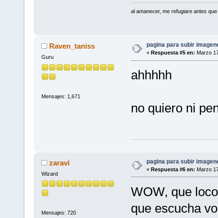
al amanecer, me refugiare antes que
pagina para subir imagenes
Raven_taniss
«
Respuesta #5 en:
Marzo 17
Guru
ahhhhh
Mensajes: 1,671
no quiero ni pen
pagina para subir imagenes
zaravi
«
Respuesta #6 en:
Marzo 17
Wizard
WOW, que loco 
que escucha voc
Mensajes: 720