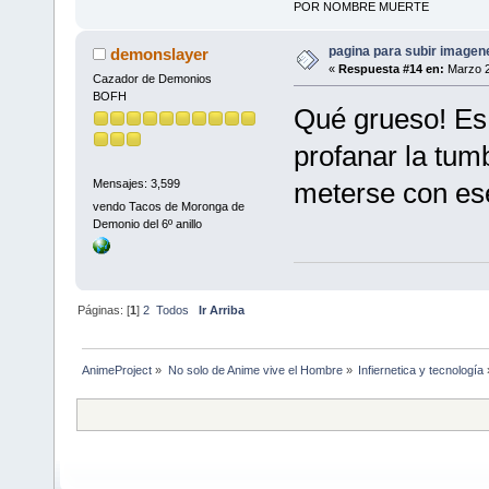
POR NOMBRE MUERTE
pagina para subir imagenes
demonslayer
«
Respuesta #14 en:
Marzo 2
Cazador de Demonios
BOFH
Qué grueso! E
profanar la tum
meterse con es
Mensajes: 3,599
vendo Tacos de Moronga de
Demonio del 6º anillo
Páginas: [
1
]
2
Todos
Ir Arriba
AnimeProject
»
No solo de Anime vive el Hombre
»
Infiernetica y tecnología