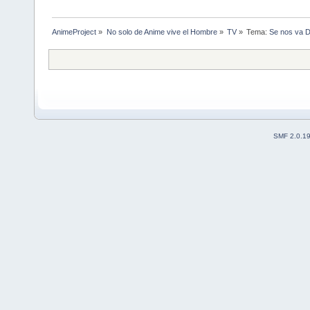
AnimeProject
»
No solo de Anime vive el Hombre
»
TV
»
Tema:
Se nos va D
SMF 2.0.1