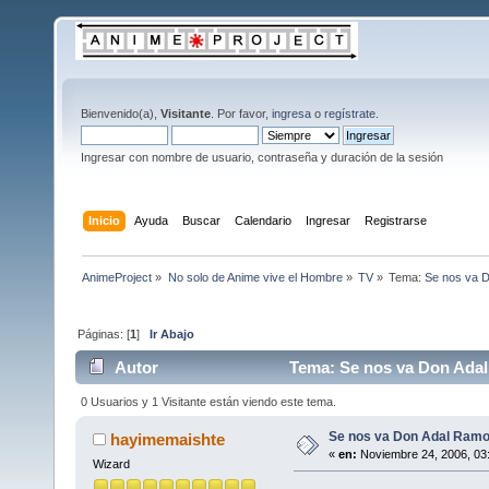
Bienvenido(a),
Visitante
. Por favor,
ingresa
o
regístrate
.
Ingresar con nombre de usuario, contraseña y duración de la sesión
Inicio
Ayuda
Buscar
Calendario
Ingresar
Registrarse
AnimeProject
»
No solo de Anime vive el Hombre
»
TV
»
Tema:
Se nos va D
Páginas: [
1
]
Ir Abajo
Autor
Tema: Se nos va Don Adal
0 Usuarios y 1 Visitante están viendo este tema.
Se nos va Don Adal Ramo
hayimemaishte
«
en:
Noviembre 24, 2006, 03
Wizard