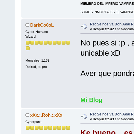
MIEMBRO DEL IMPERIO VAMPIR
SOMOS INMORTALES EL VAMPIRO 
Re: Se nos va Don Adal R
DarkCo0oL
«
Respuesta #2 en:
Noviembr
Cyber-Humano
Wizard
No pues si :p ,
unicable xD
Mensajes: 1,139
Retired, be pro
Aver que pondra
Mi Blog
Re: Se nos va Don Adal R
xXx.:.Roh.:.xXx
«
Respuesta #3 en:
Noviembr
Cyberpunk
Ke bueno... e