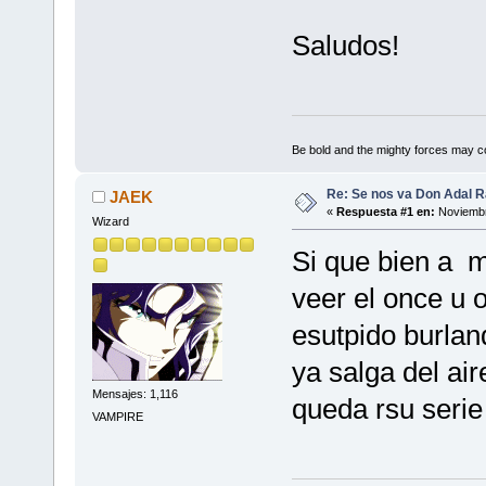
Saludos!
Be bold and the mighty forces may c
Re: Se nos va Don Adal R
JAEK
«
Respuesta #1 en:
Noviembr
Wizard
Si que bien a m
veer el once u o
esutpido burlan
ya salga del ai
Mensajes: 1,116
queda rsu serie
VAMPIRE