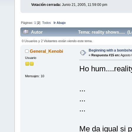
Votación cerrada:
Junio 21, 2005, 11:59:00 pm
Páginas:
1
[
2
]
Todos
Ir Abajo
Autor
Tema: reality shows..... (
0 Usuarios y 2 Visitantes están viendo este tema.
Beginning with a bombshell
General_Kenobi
«
Respuesta #15 en:
Agosto 
Usuario
Ho hum....realit
Mensajes: 10
...
...
...
Me da igual si 