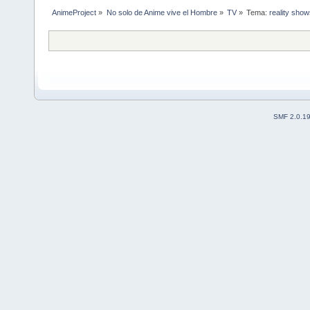
AnimeProject
»
No solo de Anime vive el Hombre
»
TV
»
Tema:
reality shows
SMF 2.0.1