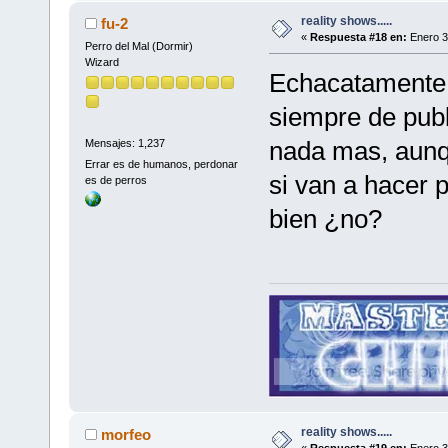
reality shows.....
fu-2
«
Respuesta #18 en:
Enero 3
Perro del Mal (Dormir)
Wizard
Echacatamente, 
siempre de publ
nada mas, aunqu
Mensajes: 1,237
Errar es de humanos, perdonar
si van a hacer 
es de perros
bien ¿no?
reality shows.....
morfeo
«
Respuesta #19 en:
Enero 3