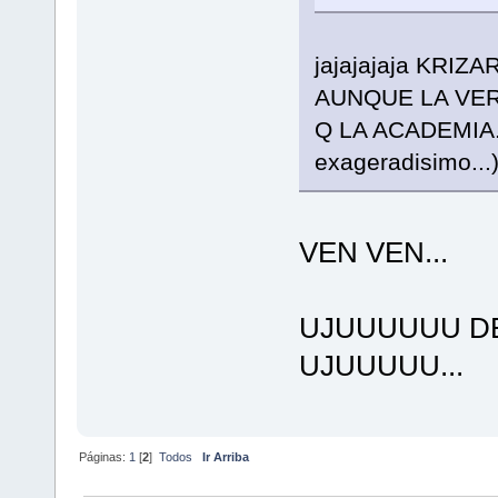
jajajajaja KRIZ
AUNQUE LA VE
Q LA ACADEMIA..
exageradisimo...
VEN VEN...
UJUUUUUU DE
UJUUUUU...
Páginas:
1
[
2
]
Todos
Ir Arriba