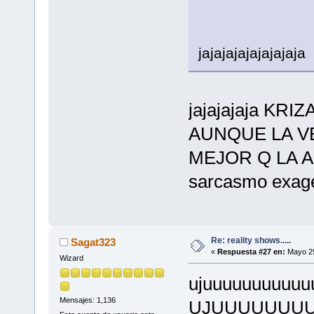
jajajajajajajajaja
jajajajaja KR
AUNQUE LA V
MEJOR Q LA ACA
sarcasmo exage
Re: reality shows.....
Sagat323
«
Respuesta #27 en:
Mayo 29
Wizard
ujuuuuuuuuuuu
Mensajes: 1,136
UJUUUUUUUU