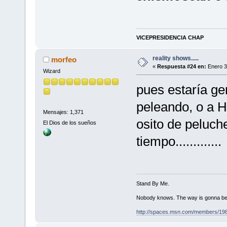
VICEPRESIDENCIA CHAP
reality shows.....
morfeo
«
Respuesta #24 en:
Enero 3
Wizard
pues estaría ge
peleando, o a H
Mensajes: 1,371
osito de peluch
El Dios de los sueños
tiempo.............
Stand By Me.
Nobody knows. The way is gonna be
http://spaces.msn.com/members/19