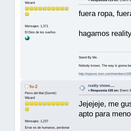
Wizard
fuera ropa, fuera
Mensajes: 1,371
hagamos reality 
El Dios de los sueños
Stand By Me.
Nobody knows. The way is gonna be
http://spaces.msn.com/members/19
reality shows.....
fu-2
«
Respuesta #20 en:
Enero 3
Perro del Mal (Dormir)
Wizard
Jejejeje, me gus
apto para menore
Mensajes: 1,237
Errar es de humanos, perdonar