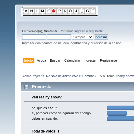
Bienvenido(a),
Visitante
. Por favor,
ingresa
o
regístrate
.
Ingresar con nombre de usuario, contraseña y duración de la sesión
Inicio
Ayuda
Buscar
Calendario
Ingresar
Registrarse
AnimeProject
»
No solo de Anime vive el Hombre
»
TV
»
Tema:
reality shows
Encuesta
ven reality show?
no, que es eso..?
si, para ver como se agarran del chongo.....
debes en cuando..
Total de votos:
1