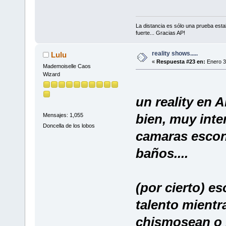
La distancia es sólo una prueba est
fuerte... Gracias AP!
reality shows.....
Lulu
«
Respuesta #23 en:
Enero 3
Mademoiselle Caos
Wizard
un reality en
bien, muy inte
Mensajes: 1,055
Doncella de los lobos
camaras escond
baños....
(por cierto) es
talento mientr
chismosean o 