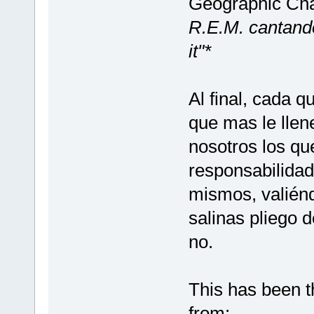
Geographic Ch
R.E.M. cantando
it"*
Al final, cada q
que mas le llen
nosotros los qu
responsabilidad
mismos, valiénd
salinas pliego 
no.
This has been t
from: