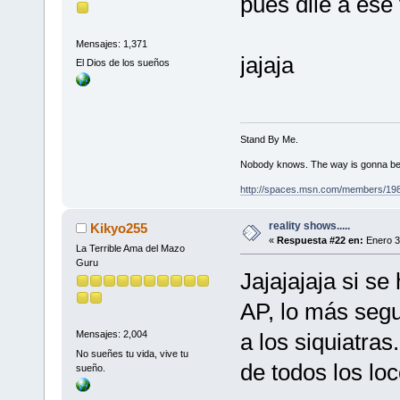
pues dile a es
Mensajes: 1,371
jajaja
El Dios de los sueños
Stand By Me.
Nobody knows. The way is gonna be
http://spaces.msn.com/members/19
reality shows.....
Kikyo255
«
Respuesta #22 en:
Enero 3
La Terrible Ama del Mazo
Guru
Jajajajaja si se
AP, lo más segu
a los siquiatras
Mensajes: 2,004
No sueñes tu vida, vive tu
de todos los lo
sueño.