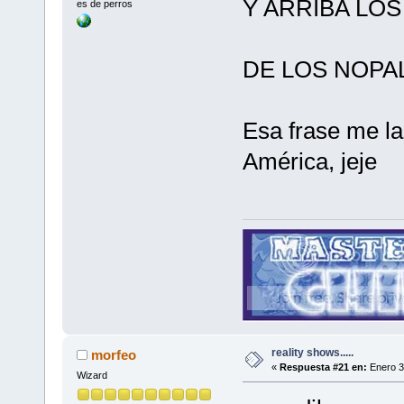
Y ARRIBA LOS 
es de perros
DE LOS NOPALE
Esa frase me la
América, jeje
reality shows.....
morfeo
«
Respuesta #21 en:
Enero 3
Wizard