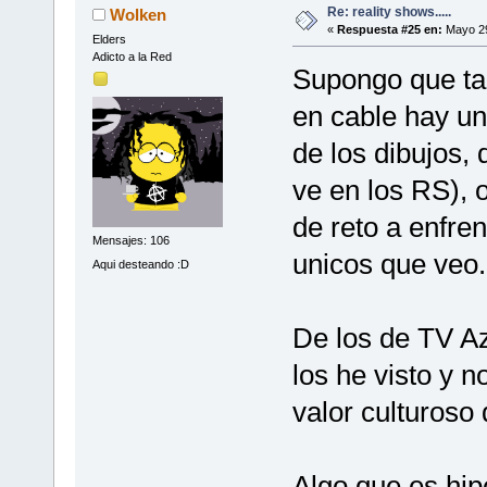
Re: reality shows.....
Wolken
«
Respuesta #25 en:
Mayo 29
Elders
Adicto a la Red
Supongo que tam
en cable hay un
de los dibujos,
ve en los RS), 
de reto a enfre
Mensajes: 106
unicos que veo.
Aqui desteando :D
De los de TV Az
los he visto y n
valor culturoso 
Algo que es hip