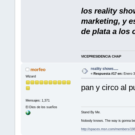
los reality sh
marketing, y es
de plata a los 
VICEPRESIDENCIA CHAP
reality shows.....
morfeo
«
Respuesta #17 en:
Enero 3
Wizard
pan y circo al puebl
Mensajes: 1,371
El Dios de los sueños
Stand By Me.
Nobody knows. The way is gonna be
http://spaces.msn.com/members/19