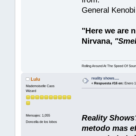
General Kenobi
"Here we are no
Nirvana,
"Smell
Rolling Around At The Speed Of Sou
reality shows.....
Lulu
«
Respuesta #16 en:
Enero 1
Mademoiselle Caos
Wizard
Reality Shows?
Mensajes: 1,055
Doncella de los lobos
metodo mas ef