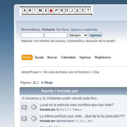
Bienvenido(a),
Visitante
. Por favor,
ingresa
o
regístrate
.
Ingresar con nombre de usuario, contraseña y duración de la sesión
Inicio
Ayuda
Buscar
Calendario
Ingresar
Registrarse
AnimeProject
»
No solo de Anime vive el Hombre
»
Cine
Páginas: [
1
]
2
Ir Abajo
Asunto
/
Iniciado por
0 Usuarios y 11 Visitantes están viendo este foro.
¿cual es la pelicula mas vomitiva que has visto?
Iniciado por
fu-2
«
1
2
3
Todos
»
La última película que viste... Qué tal te ha parecido???
Iniciado por
demonslayer
«
1
2
3
...
16
»