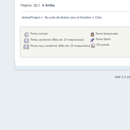
Páginas: [
1
]
2
Ir Arriba
AnimeProject
»
No solo de Anime vive el Hombre
»
Cine
Tema normal
Tema bloqueado
Tema fijado
Tema candente (Más de 15 respuestas)
Encuesta
Tema muy candente (Más de 25 respuestas)
SMF 2.0.1