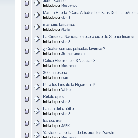
Juno, Rambo
Iniciado por
Mostrenco
Marina Huerta: ''Carta A Todos Los Fans De LatinoAmeric
Iniciado por
vicm3
mas cine fantastico
Iniciado por
Alanis
La Cineteca Nacional ofrecerá ciclo de Shohei Imamura
Iniciado por
vicm3
¿ Cuales son sus peliculas favoritas?
Iniciado por
Jh_themaneater
Cálico Electrónico -3 Noticias 3
Iniciado por
Mostrenco
300 mi reseña
Iniciado por
map
Para los fans de la Higareda :P
Iniciado por
Wolken
Relato épico
Iniciado por
vicm3
La ruta del cinéfilo
Iniciado por
vicm3
los oscares
Iniciado por
JAEK
Ya viene la película de los premios Darwin
Iniciado por
Mostrenco