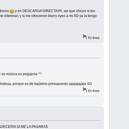
 discos
y en DESCARGA DIRECTA!!!!!, asi que chicos si les
 interesa!, y si me ofrecieron blurry eyes a mi XD ya la tengo
En línea
e su música es pegajosa ^^.
histosa, porque es de bajísimo presupuesto jajajajajaja XD
En línea
RADECERIA SI ME LA PASARAS