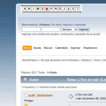
Bienvenido(a),
Visitante
. Por favor,
ingresa
o
regístrate
.
Ingresar con nombre de usuario, contraseña y duración de la sesión
Inicio
Ayuda
Buscar
Calendario
Ingresar
Registrarse
AnimeProject
»
No solo de Anime vive el Hombre
»
Música
»
Tema:
L'Ar
Páginas: [
1
]
2
Todos
Ir Abajo
Autor
Tema: L'Arc en ciel (Le
0 Usuarios y 1 Visitante están viendo este tema.
L'Arc en ciel
yuki_bishonen
«
en:
Noviembre 08, 2005,
Pringao