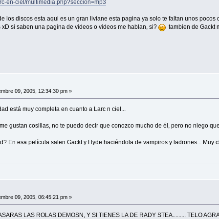
arc-en-ciel/multimedia.php?seccion=mp3
e los discos esta aqui es un gran liviane esta pagina ya solo te faltan unos pocos
os xD si saben una pagina de videos o videos me hablan, si?
tambien de Gackt me
mbre 09, 2005, 12:34:30 pm »
dad está muy completa en cuanto a Larc n ciel...
 me gustan cosillas, no te puedo decir que conozco mucho de él, pero no niego qu
ld? En esa película salen Gackt y Hyde haciéndola de vampiros y ladrones... Muy c
mbre 09, 2005, 06:45:21 pm »
ARAS LAS ROLAS DEMOSN, Y SI TIENES LA DE RADY STEA......... TELO AG