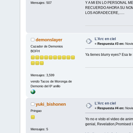
Y A MI EN LO PERSONAL M
Mensajes: 507
RECUERDO AHORA SU NOMB
LOS AGRADECERE,......
L'Arc en ciel
demonslayer
«
Respuesta #3 en:
Novie
Cazador de Demonios
BOFH
Ya tienes blurry eyes? Esa te
Mensajes: 3,599
vendo Tacos de Moronga de
Demonio del 6º anillo
L'Arc en ciel
yuki_bishonen
«
Respuesta #4 en:
Novie
Pringao
Yo no e visto el video de anim
genial, Revelation,Promised 
Mensajes: 5