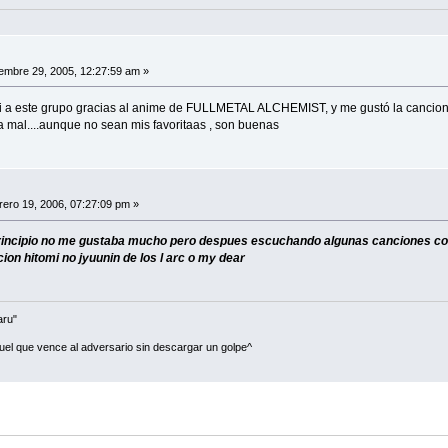
embre 29, 2005, 12:27:59 am »
ci a este grupo gracias al anime de FULLMETAL ALCHEMIST, y me gustó la cancion
a mal....aunque no sean mis favoritaas , son buenas
ero 19, 2006, 07:27:09 pm »
l principio no me gustaba mucho pero despues escuchando algunas canciones co
cion hitomi no jyuunin de los l arc o my dear
aru"
uel que vence al adversario sin descargar un golpe^