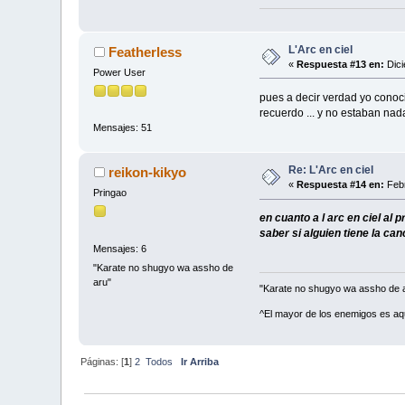
L'Arc en ciel
Featherless
«
Respuesta #13 en:
Dici
Power User
pues a decir verdad yo cono
recuerdo ... y no estaban nad
Mensajes: 51
Re: L'Arc en ciel
reikon-kikyo
«
Respuesta #14 en:
Febr
Pringao
en cuanto a l arc en ciel a
saber si alguien tiene la can
Mensajes: 6
"Karate no shugyo wa assho de
aru"
"Karate no shugyo wa assho de 
^El mayor de los enemigos es aq
Páginas: [
1
]
2
Todos
Ir Arriba