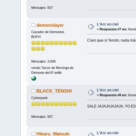
Mensajes: 507
L'Arc en ciel
demonslayer
«
Respuesta #7 en:
Novie
Cazador de Demonios
BOFH
Claro que sí Tenshi, nada más
Mensajes: 3,599
vendo Tacos de Moronga de
Demonio del 6º anillo
L'Arc en ciel
BLACK_TENSHI
«
Respuesta #8 en:
Novie
Cyberpunk
SALE JAJAJAJAJAJA, YO ES
Mensajes: 507
L'Arc en ciel
Hikaru_Watsuki