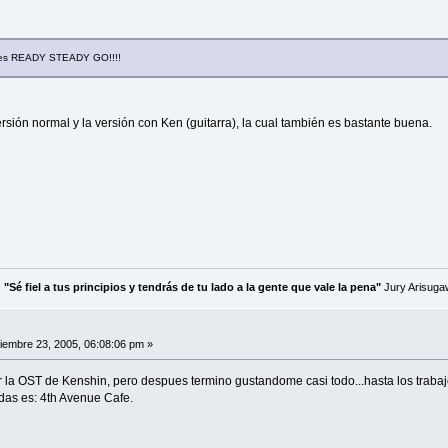
ta es READY STEADY GO!!!!
ersión normal y la versión con Ken (guitarra), la cual también es bastante buena.
"Sé fiel a tus principios y tendrás de tu lado a la gente que vale la pena"
Jury Arisuga
embre 23, 2005, 06:08:06 pm »
a OST de Kenshin, pero despues termino gustandome casi todo...hasta los traba
das es: 4th Avenue Cafe.