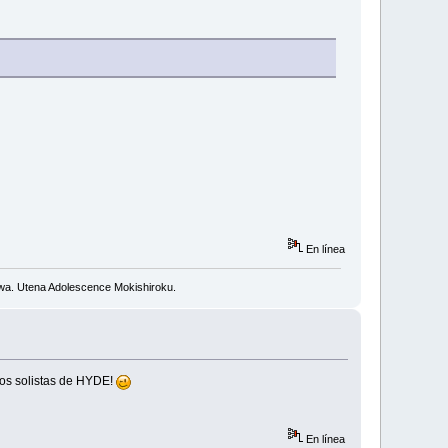
En línea
wa. Utena Adolescence Mokishiroku.
jos solistas de HYDE!
En línea