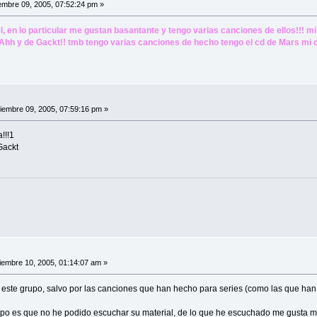
mbre 09, 2005, 07:52:24 pm »
, en lo particular me gustan basantante y tengo varias canciones de ellos!!! mi 
. Ahh y de Gackt!! tmb tengo varias canciones de hecho tengo el cd de Mars mi ca
embre 09, 2005, 07:59:16 pm »
!!!1
Gackt
embre 10, 2005, 01:14:07 am »
ste grupo, salvo por las canciones que han hecho para series (como las que han 
mpo es que no he podido escuchar su material, de lo que he escuchado me gusta m