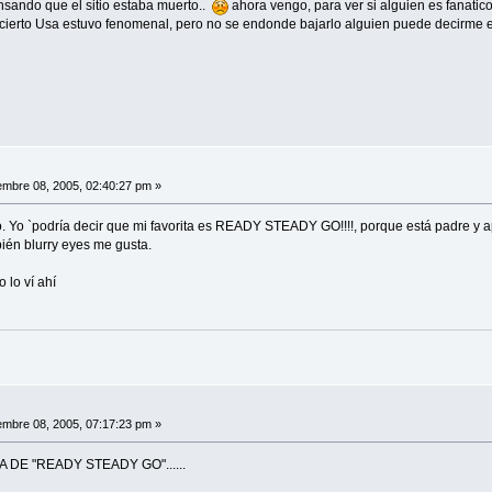
ando que el sitio estaba muerto..
ahora vengo, para ver si alguien es fanatico
ncierto Usa estuvo fenomenal, pero no se endonde bajarlo alguien puede decirme
mbre 08, 2005, 02:40:27 pm »
. Yo `podría decir que mi favorita es READY STEADY GO!!!!, porque está padre y 
ién blurry eyes me gusta.
o lo ví ahí
mbre 08, 2005, 07:17:23 pm »
 DE "READY STEADY GO"......