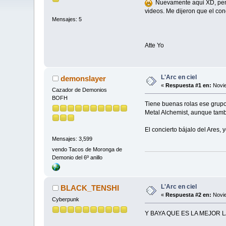
Nuevamente aqui XD, pens
videos. Me dijeron que el co
Mensajes: 5
Atte Yo
L'Arc en ciel
demonslayer
«
Respuesta #1 en:
Novie
Cazador de Demonios
BOFH
Tiene buenas rolas ese grupo
Metal Alchemist, aunque tamb
El concierto bájalo del Ares, y
Mensajes: 3,599
vendo Tacos de Moronga de
Demonio del 6º anillo
L'Arc en ciel
BLACK_TENSHI
«
Respuesta #2 en:
Novie
Cyberpunk
Y BAYA QUE ES LA MEJOR LA