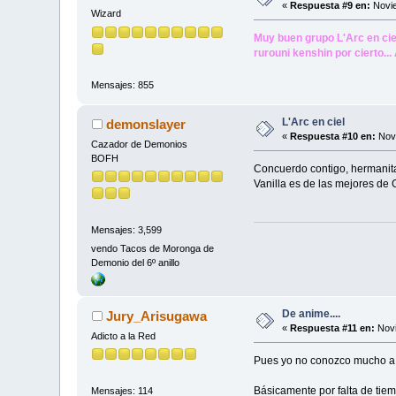
«
Respuesta #9 en:
Novie
Wizard
Muy buen grupo L'Arc en ciel
rurouni kenshin por cierto..
Mensajes: 855
L'Arc en ciel
demonslayer
«
Respuesta #10 en:
Novi
Cazador de Demonios
BOFH
Concuerdo contigo, hermanita
Vanilla es de las mejores de 
Mensajes: 3,599
vendo Tacos de Moronga de
Demonio del 6º anillo
De anime....
Jury_Arisugawa
«
Respuesta #11 en:
Novi
Adicto a la Red
Pues yo no conozco mucho a e
Básicamente por falta de tie
Mensajes: 114