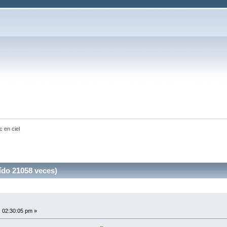
c en ciel
ído 21058 veces)
 02:30:05 pm »