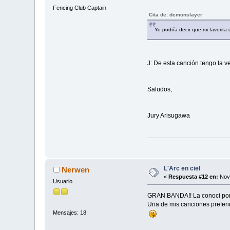
Fencing Club Captain
Cita de: demonslayer
Yo podría decir que mi favori
J: De esta canción tengo la v
Saludos,
Jury Arisugawa
L'Arc en ciel
Nerwen
«
Respuesta #12 en:
Novi
Usuario
GRAN BANDA!! La conoci por l
Una de mis canciones preferi
Mensajes: 18