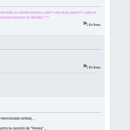
favorita es fourth avenue cafe!! esta muy padre!!! salia en
ncion favorita es Vanilla!! ^^
En línea
En línea
mencionado arriba)....
ucho la canción de "Honey"...