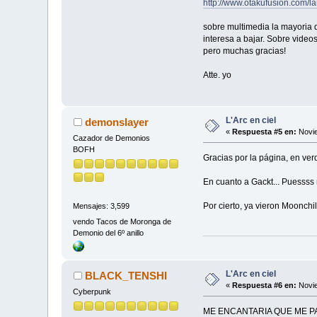
http://www.otakufusion.com/l
sobre multimedia la mayoria d
interesa a bajar. Sobre vide
pero muchas gracias!
Atte. yo
L'Arc en ciel
demonslayer
«
Respuesta #5 en:
Novie
Cazador de Demonios
BOFH
Gracias por la página, en ver
En cuanto a Gackt... Puessss
Por cierto, ya vieron Moonchi
Mensajes: 3,599
vendo Tacos de Moronga de
Demonio del 6º anillo
L'Arc en ciel
BLACK_TENSHI
«
Respuesta #6 en:
Novie
Cyberpunk
ME ENCANTARIA QUE ME PAS