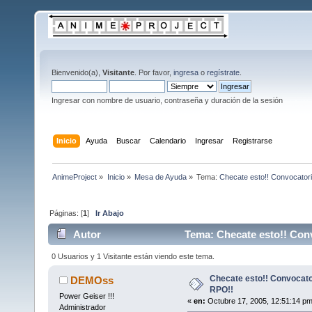
Bienvenido(a),
Visitante
. Por favor,
ingresa
o
regístrate
.
Ingresar con nombre de usuario, contraseña y duración de la sesión
Inicio
Ayuda
Buscar
Calendario
Ingresar
Registrarse
AnimeProject
»
Inicio
»
Mesa de Ayuda
»
Tema:
Checate esto!! Convocator
Páginas: [
1
]
Ir Abajo
Autor
Tema: Checate esto!! Conv
0 Usuarios y 1 Visitante están viendo este tema.
Checate esto!! Convocato
DEMOss
RPO!!
Power Geiser !!!
«
en:
Octubre 17, 2005, 12:51:14 pm
Administrador