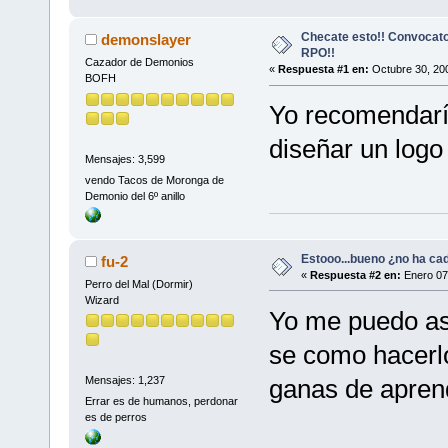
Checate esto!! Convocato
demonslayer
RPO!!
Cazador de Demonios
«
Respuesta #1 en:
Octubre 30, 200
BOFH
Yo recomendarí
diseñar un log
Mensajes: 3,599
vendo Tacos de Moronga de
Demonio del 6º anillo
Estooo...bueno ¿no ha c
fu-2
«
Respuesta #2 en:
Enero 07
Perro del Mal (Dormir)
Wizard
Yo me puedo as
se como hacerlo
ganas de apren
Mensajes: 1,237
Errar es de humanos, perdonar
es de perros