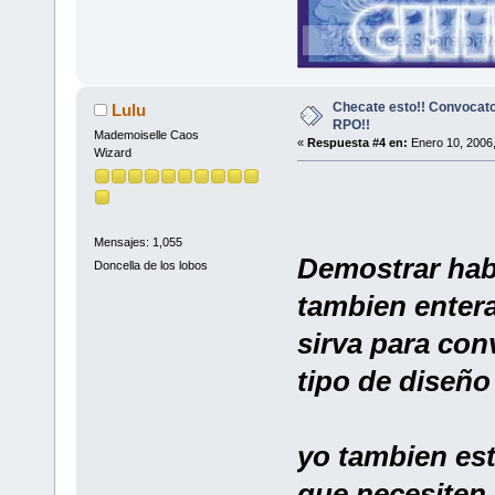
Checate esto!! Convocato
Lulu
RPO!!
Mademoiselle Caos
«
Respuesta #4 en:
Enero 10, 2006,
Wizard
Mensajes: 1,055
Demostrar habi
Doncella de los lobos
tambien entera
sirva para con
tipo de diseño 
yo tambien est
que necesiten 