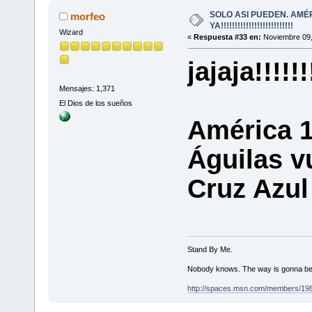
SOLO ASI PUEDEN. AMÉ
morfeo
YA!!!!!!!!!!!!!!!!!!!!!!!!!!
Wizard
«
Respuesta #33 en:
Noviembre 09,
jajaja!!!!!!!
Mensajes: 1,371
El Dios de los sueños
América 1
Águilas v
Cruz Azul 
Stand By Me.
Nobody knows. The way is gonna be
http://spaces.msn.com/members/19