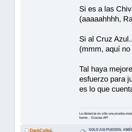
Si es a las Chiv
(aaaaahhhh, R
Si al Cruz Azul..
(mmm, aquí no 
Tal haya mejore
esfuerzo para ju
es lo que cuent
La distancia es sólo una prueba est
fuerte... Gracias AP!
SOLO ASI PUEDEN. AMÉ
DarkCo0oL