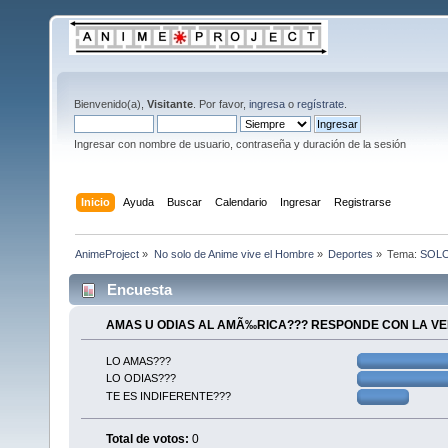
Bienvenido(a),
Visitante
. Por favor,
ingresa
o
regístrate
.
Ingresar con nombre de usuario, contraseña y duración de la sesión
Inicio
Ayuda
Buscar
Calendario
Ingresar
Registrarse
AnimeProject
»
No solo de Anime vive el Hombre
»
Deportes
»
Tema:
SOLO 
Encuesta
AMAS U ODIAS AL AMÃ‰RICA??? RESPONDE CON LA V
LO AMAS???
LO ODIAS???
TE ES INDIFERENTE???
Total de votos:
0