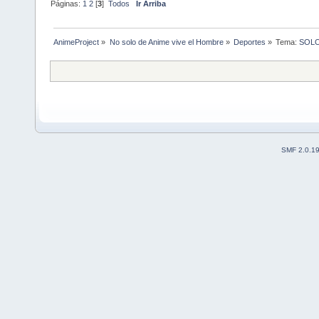
Páginas:
1
2
[
3
]
Todos
Ir Arriba
AnimeProject
»
No solo de Anime vive el Hombre
»
Deportes
»
Tema:
SOLO 
SMF 2.0.1