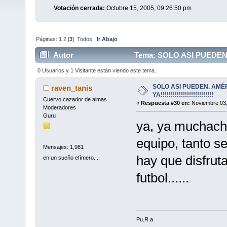
Votación cerrada:
Octubre 15, 2005, 09:26:50 pm
Páginas:
1
2
[
3
]
Todos
Ir Abajo
Autor
Tema: SOLO ASI PUEDEN. AMÉ
0 Usuarios y 1 Visitante están viendo este tema.
SOLO ASI PUEDEN. AMÉ
raven_tanis
YA!!!!!!!!!!!!!!!!!!!!!!!!!!
Cuervo cazador de almas
«
Respuesta #30 en:
Noviembre 03,
Moderadores
Guru
ya, ya muchacho
equipo, tanto s
Mensajes: 1,981
hay que disfruta
en un sueño efímero....
futbol......
Pu.R.a