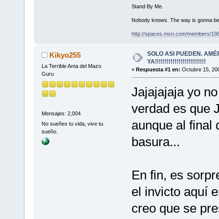
Stand By Me.
Nobody knows. The way is gonna be
http://spaces.msn.com/members/19
SOLO ASI PUEDEN. AMÉ
Kikyo255
YA!!!!!!!!!!!!!!!!!!!!!!!!!!
La Terrible Ama del Mazo
«
Respuesta #1 en:
Octubre 15, 200
Guru
Jajajajaja yo no
verdad es que J
Mensajes: 2,004
aunque al final
No sueñes tu vida, vive tu
sueño.
basura...
En fin, es sorp
el invicto aquí 
creo que se pres