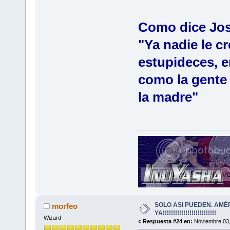
Como dice Jos
"Ya nadie le c
estupideces, e
como la gente 
la madre"
SOLO ASI PUEDEN. AMÉ
morfeo
YA!!!!!!!!!!!!!!!!!!!!!!!!!!
Wizard
«
Respuesta #24 en:
Noviembre 03,