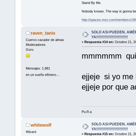
Stand By Me.
Nobody knows. The way is gonna be
http://spaces.msn.com/members/19
SOLO ASI PUEDEN. AMÉ
raven_tanis
YA!!!!!!!!!!!!!!!!!!!!!!!!!!
Cuervo cazador de almas
«
Respuesta #14 en:
Octubre 21, 20
Moderadores
Guru
mmmmmm quien 
Mensajes: 1,981
ejjeje si yo me
en un sueño efímero....
ejjeje por que a
Pu.R.a
SOLO ASI PUEDEN. AMÉ
whitewolf
YA!!!!!!!!!!!!!!!!!!!!!!!!!!
Wizard
«
Respuesta #15 en:
Octubre 21, 20