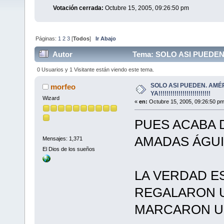
Votación cerrada:
Octubre 15, 2005, 09:26:50 pm
Páginas:
1
2
3
[
Todos
]
Ir Abajo
Autor
Tema: SOLO ASI PUEDEN. AMÉ
0 Usuarios y 1 Visitante están viendo este tema.
SOLO ASI PUEDEN. AMÉ
morfeo
YA!!!!!!!!!!!!!!!!!!!!!!!!!!
Wizard
«
en:
Octubre 15, 2005, 09:26:50 pm
PUES ACABA 
AMADAS ÁGUI
Mensajes: 1,371
El Dios de los sueños
LA VERDAD E
REGALARON U
MARCARON UN