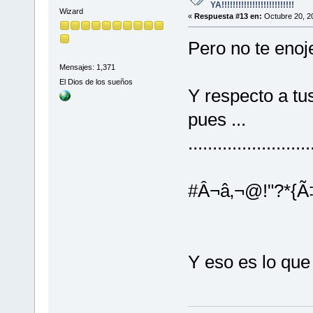
YA!!!!!!!!!!!!!!!!!!!!!!!!!!
Wizard
«
Respuesta #13 en:
Octubre 20, 20
Pero no te eno
Mensajes: 1,371
El Dios de los sueños
Y respecto a tus
pues ...
.........................
#Â¬â‚¬@!"?*{Ã‡
Y eso es lo que 