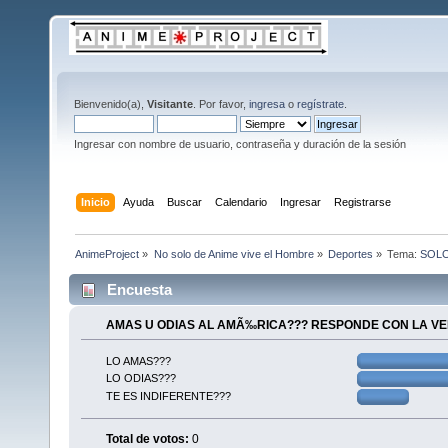
Bienvenido(a),
Visitante
. Por favor,
ingresa
o
regístrate
.
Ingresar con nombre de usuario, contraseña y duración de la sesión
Inicio
Ayuda
Buscar
Calendario
Ingresar
Registrarse
AnimeProject
»
No solo de Anime vive el Hombre
»
Deportes
»
Tema:
SOLO 
Encuesta
AMAS U ODIAS AL AMÃ‰RICA??? RESPONDE CON LA V
LO AMAS???
LO ODIAS???
TE ES INDIFERENTE???
Total de votos:
0