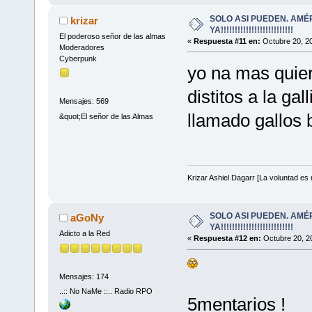
SOLO ASI PUEDEN. AMÉ
krizar
YA!!!!!!!!!!!!!!!!!!!!!!!!!!
El poderoso señor de las almas
«
Respuesta #11 en:
Octubre 20, 20
Moderadores
Cyberpunk
yo na mas quier
distitos a la ga
Mensajes: 569
llamado gallos 
&quot;El señor de las Almas
Krizar Ashiel Dagarr [La voluntad es m
SOLO ASI PUEDEN. AMÉ
aGoNy
YA!!!!!!!!!!!!!!!!!!!!!!!!!!
Adicto a la Red
«
Respuesta #12 en:
Octubre 20, 2
Mensajes: 174
..:: No NaMe ::.. Radio RPO
5mentarios !