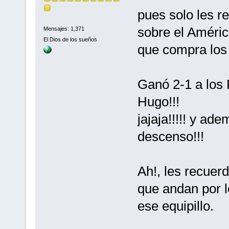
pues solo les r
sobre el Améric
Mensajes: 1,371
El Dios de los sueños
que compra los p
Ganó 2-1 a los 
Hugo!!!
jajaja!!!!! y a
descenso!!!
Ah!, les recuer
que andan por l
ese equipillo.