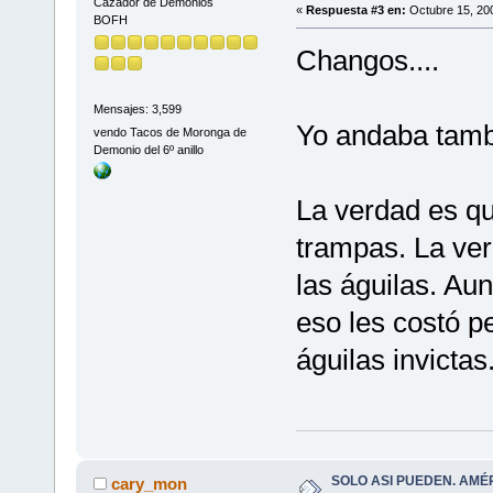
Cazador de Demonios
«
Respuesta #3 en:
Octubre 15, 200
BOFH
Changos....
Mensajes: 3,599
Yo andaba tambi
vendo Tacos de Moronga de
Demonio del 6º anillo
La verdad es q
trampas. La ver
las águilas. Au
eso les costó p
águilas invictas.
SOLO ASI PUEDEN. AMÉ
cary_mon