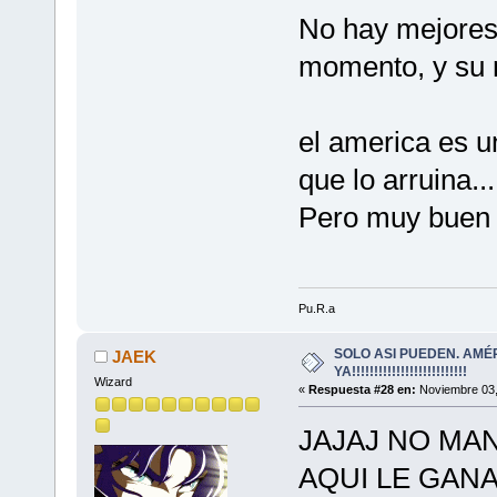
No hay mejores,
momento, y su 
el america es u
que lo arruina...
Pero muy bue
Pu.R.a
SOLO ASI PUEDEN. AMÉ
JAEK
YA!!!!!!!!!!!!!!!!!!!!!!!!!!
Wizard
«
Respuesta #28 en:
Noviembre 03,
JAJAJ NO MA
AQUI LE GAN