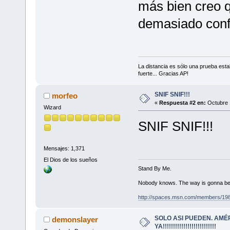
más bien creo q
demasiado conf
La distancia es sólo una prueba est
fuerte... Gracias AP!
SNIF SNIF!!!
morfeo
«
Respuesta #2 en:
Octubre 
Wizard
SNIF SNIF!!!
Mensajes: 1,371
El Dios de los sueños
Stand By Me.
Nobody knows. The way is gonna be
http://spaces.msn.com/members/19
SOLO ASI PUEDEN. AMÉ
demonslayer
YA!!!!!!!!!!!!!!!!!!!!!!!!!!