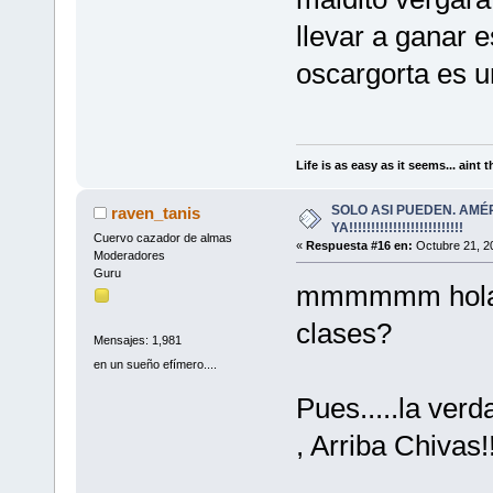
llevar a ganar 
oscargorta es un
Life is as easy as it seems... aint t
SOLO ASI PUEDEN. AMÉ
raven_tanis
YA!!!!!!!!!!!!!!!!!!!!!!!!!!
Cuervo cazador de almas
«
Respuesta #16 en:
Octubre 21, 20
Moderadores
Guru
mmmmmm hola W
clases?
Mensajes: 1,981
en un sueño efímero....
Pues.....la ver
, Arriba Chivas!