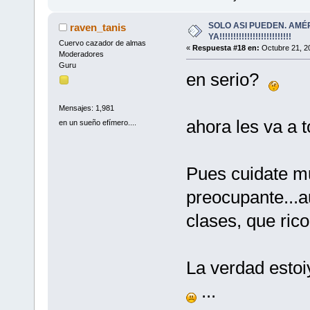
SOLO ASI PUEDEN. AMÉ
raven_tanis
YA!!!!!!!!!!!!!!!!!!!!!!!!!!
Cuervo cazador de almas
«
Respuesta #18 en:
Octubre 21, 2
Moderadores
Guru
en serio?
Mensajes: 1,981
ahora les va a 
en un sueño efímero....
Pues cuidate m
preocupante...
clases, que rico!
La verdad estoi
...