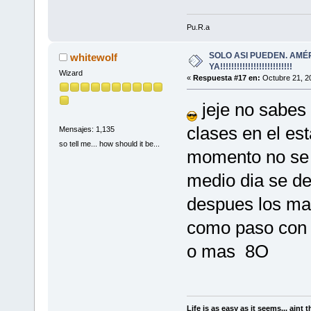
Pu.R.a
SOLO ASI PUEDEN. AMÉ
whitewolf
YA!!!!!!!!!!!!!!!!!!!!!!!!!!
Wizard
«
Respuesta #17 en:
Octubre 21, 2
jeje no sabes
clases en el es
Mensajes: 1,135
so tell me... how should it be...
momento no se s
medio dia se deb
despues los ma
como paso con 
o mas 8O
Life is as easy as it seems... aint t