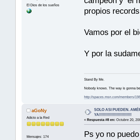
campeón y el m
El Dios de los sueños
propios records
Vamos por el bic
Y por la sudamer
Stand By Me.
Nobody knows. The way is gonna be
http://spaces.msn.com/members/19
SOLO ASI PUEDEN. AMÉ
aGoNy
YA!!!!!!!!!!!!!!!!!!!!!!!!!!
Adicto a la Red
«
Respuesta #8 en:
Octubre 20, 200
Ps yo no puedo 
Mensajes: 174