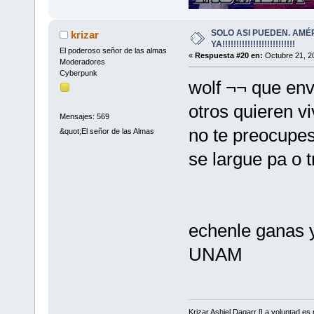
SOLO ASI PUEDEN. AMÉ
krizar
YA!!!!!!!!!!!!!!!!!!!!!!!!!!
El poderoso señor de las almas
«
Respuesta #20 en:
Octubre 21, 2
Moderadores
Cyberpunk
wolf ¬¬ que env
otros quieren vi
Mensajes: 569
no te preocupes
&quot;El señor de las Almas
se largue pa o t
echenle ganas y
UNAM
Krizar Ashiel Dagarr [La voluntad es m