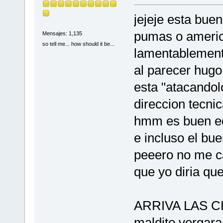
jejeje esta bue
pumas o america
Mensajes: 1,135
so tell me... how should it be...
lamentablement
al parecer hugo
esta "atacandol
direccion tecni
hmm es buen equi
e incluso el b
peeero no me ca
que yo diria que.
ARRIVA LAS CHI
maldito vergara