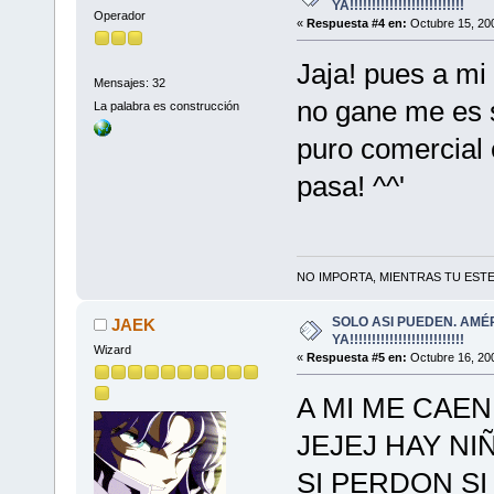
YA!!!!!!!!!!!!!!!!!!!!!!!!!!
Operador
«
Respuesta #4 en:
Octubre 15, 200
Jaja! pues a mi
Mensajes: 32
no gane me es s
La palabra es construcción
puro comercial 
pasa! ^^'
NO IMPORTA, MIENTRAS TU ESTES
SOLO ASI PUEDEN. AMÉ
JAEK
YA!!!!!!!!!!!!!!!!!!!!!!!!!!
Wizard
«
Respuesta #5 en:
Octubre 16, 200
A MI ME CAEN
JEJEJ HAY NI
SI PERDON SI