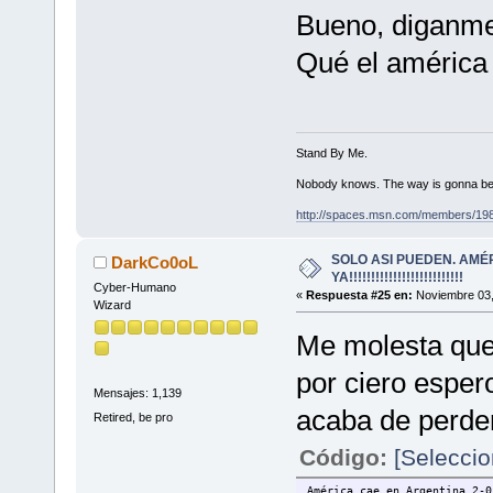
Bueno, diganme
Qué el américa
Stand By Me.
Nobody knows. The way is gonna be
http://spaces.msn.com/members/19
SOLO ASI PUEDEN. AMÉ
DarkCo0oL
YA!!!!!!!!!!!!!!!!!!!!!!!!!!
Cyber-Humano
«
Respuesta #25 en:
Noviembre 03,
Wizard
Me molesta que
por ciero esper
Mensajes: 1,139
acaba de perd
Retired, be pro
Código:
[Seleccio
América cae en Argentina 2-0