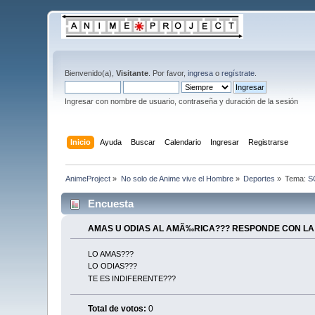
Bienvenido(a),
Visitante
. Por favor,
ingresa
o
regístrate
.
Ingresar con nombre de usuario, contraseña y duración de la sesión
Inicio
Ayuda
Buscar
Calendario
Ingresar
Registrarse
AnimeProject
»
No solo de Anime vive el Hombre
»
Deportes
»
Tema:
SO
Encuesta
AMAS U ODIAS AL AMÃ‰RICA??? RESPONDE CON L
LO AMAS???
LO ODIAS???
TE ES INDIFERENTE???
Total de votos:
0