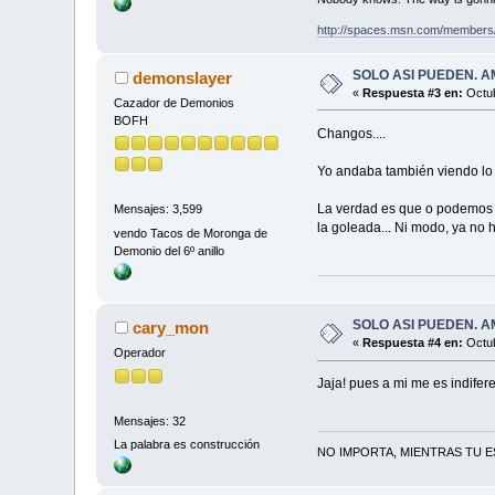
http://spaces.msn.com/members
SOLO ASI PUEDEN. AMÉRIC
demonslayer
«
Respuesta #3 en:
Octub
Cazador de Demonios
BOFH
Changos....
Yo andaba también viendo lo 
La verdad es que o podemos d
Mensajes: 3,599
la goleada... Ni modo, ya no h
vendo Tacos de Moronga de
Demonio del 6º anillo
SOLO ASI PUEDEN. AMÉRIC
cary_mon
«
Respuesta #4 en:
Octub
Operador
Jaja! pues a mi me es indifer
Mensajes: 32
La palabra es construcción
NO IMPORTA, MIENTRAS TU ES