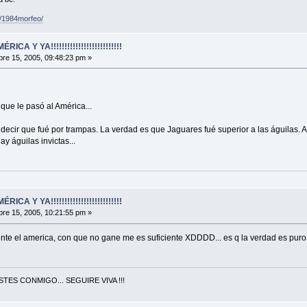
/1984morfeo/
A Y YA!!!!!!!!!!!!!!!!!!!!!!!!!!
re 15, 2005, 09:48:23 pm »
que le pasó al América...
ecir que fué por trampas. La verdad es que Jaguares fué superior a las águilas. 
ay águilas invictas...
A Y YA!!!!!!!!!!!!!!!!!!!!!!!!!!
re 15, 2005, 10:21:55 pm »
ente el america, con que no gane me es suficiente XDDDD... es q la verdad es puro
TES CONMIGO... SEGUIRE VIVA !!!