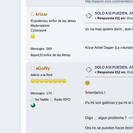
http://spaces.msn.com/members
SOLO ASI PUEDEN. AMÉRIC
krizar
«
Respuesta #11 en:
Octu
El poderoso señor de las almas
Moderadores
yo na mas quiero decir , que 
Cyberpunk
Krizar Ashiel Dagarr [La voluntad 
Mensajes: 569
&quot;El señor de las Almas
SOLO ASI PUEDEN. AMÉRIC
aGoNy
«
Respuesta #12 en:
Octu
Adicto a la Red
5mentarios !
Mensajes: 174
..:: No NaMe ::.. Radio RPO
Pa mi son gallinas y pa mi el c
Digo ... algun problema ? ¬¬
Ora no se pueden hacer bromas