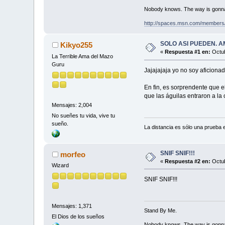
Nobody knows. The way is gonn
http://spaces.msn.com/members
SOLO ASI PUEDEN. AMÉRIC
Kikyo255
«
Respuesta #1 en:
Octub
La Terrible Ama del Mazo
Guru
Jajajajaja yo no soy aficiona
En fin, es sorprendente que el
que las águilas entraron a l
Mensajes: 2,004
No sueñes tu vida, vive tu
sueño.
La distancia es sólo una prueba 
SNIF SNIF!!!
morfeo
«
Respuesta #2 en:
Octub
Wizard
SNIF SNIF!!!
Mensajes: 1,371
Stand By Me.
El Dios de los sueños
Nobody knows. The way is gonn