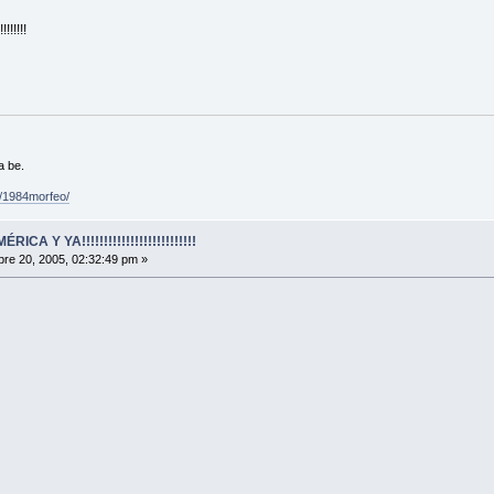
!!!!!
a be.
/1984morfeo/
A Y YA!!!!!!!!!!!!!!!!!!!!!!!!!!
re 20, 2005, 02:32:49 pm »