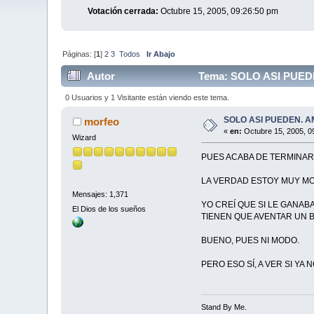
Votación cerrada:
Octubre 15, 2005, 09:26:50 pm
Páginas: [
1
]
2
3
Todos
Ir Abajo
Autor
Tema: SOLO ASI PUEDEN. 
0 Usuarios y 1 Visitante están viendo este tema.
SOLO ASI PUEDEN. AMÉRIC
morfeo
«
en:
Octubre 15, 2005, 0
Wizard
PUES ACABA DE TERMINAR 
LA VERDAD ESTOY MUY MO
Mensajes: 1,371
YO CREÍ QUE SI LE GANA
El Dios de los sueños
TIENEN QUE AVENTAR UN 
BUENO, PUES NI MODO.
PERO ESO SÍ, A VER SI YA
Stand By Me.