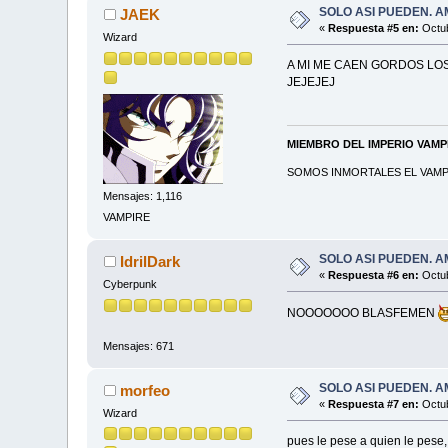
SOLO ASI PUEDEN. AMÉRIC
JAEK
«
Respuesta #5 en:
Octub
Wizard
A MI ME CAEN GORDOS LOS
JEJEJEJ
MIEMBRO DEL IMPERIO VAM
SOMOS INMORTALES EL VAMPI
Mensajes: 1,116
VAMPIRE
SOLO ASI PUEDEN. AMÉRIC
IdrilDark
«
Respuesta #6 en:
Octub
Cyberpunk
NOOOOOOO BLASFEMEN
Mensajes: 671
SOLO ASI PUEDEN. AMÉRIC
morfeo
«
Respuesta #7 en:
Octub
Wizard
pues le pese a quien le pese