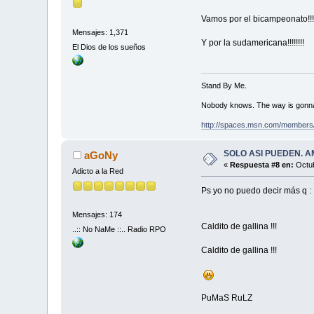
Vamos por el bicampeonato!!!!!!
Mensajes: 1,371
Y por la sudamericana!!!!!!!!
El Dios de los sueños
Stand By Me.
Nobody knows. The way is gonn
http://spaces.msn.com/members
SOLO ASI PUEDEN. AMÉRIC
aGoNy
«
Respuesta #8 en:
Octub
Adicto a la Red
Ps yo no puedo decir más q :
Mensajes: 174
Caldito de gallina !!!
..:: No NaMe ::.. Radio RPO
Caldito de gallina !!!
PuMaS RuLZ