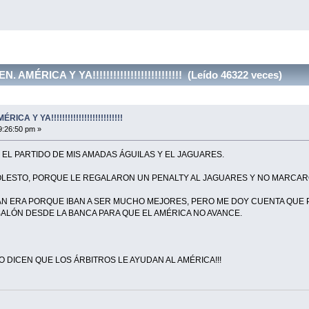
AMÉRICA Y YA!!!!!!!!!!!!!!!!!!!!!!!!!! (Leído 46322 veces)
A Y YA!!!!!!!!!!!!!!!!!!!!!!!!!!
9:26:50 pm »
EL PARTIDO DE MIS AMADAS ÁGUILAS Y EL JAGUARES.
LESTO, PORQUE LE REGALARON UN PENALTY AL JAGUARES Y NO MARCARO
BAN ERA PORQUE IBAN A SER MUCHO MEJORES, PERO ME DOY CUENTA QUE 
BALÓN DESDE LA BANCA PARA QUE EL AMÉRICA NO AVANCE.
 NO DICEN QUE LOS ÁRBITROS LE AYUDAN AL AMÉRICA!!!