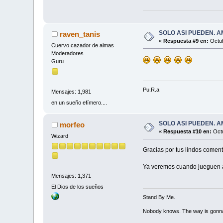
SOLO ASI PUEDEN. AMÉRIC
raven_tanis
«
Respuesta #9 en:
Octub
Cuervo cazador de almas
Moderadores
Guru
Pu.R.a
Mensajes: 1,981
en un sueño efímero....
SOLO ASI PUEDEN. AMÉRIC
morfeo
«
Respuesta #10 en:
Octu
Wizard
Gracias por tus lindos comen
Ya veremos cuando jueguen 
Mensajes: 1,371
El Dios de los sueños
Stand By Me.
Nobody knows. The way is gonn