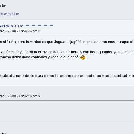
a be.
/1984morfeo/
A Y YA!!!!!!!!!!!!!!!!!!!!!!!!!!
re 15, 2005, 09:31:35 pm »
da al fucho, pero la verdad es que Jaguares jugó bien, presionaron más, aunque al 
 América haya perdido el invicto aquí en mi tierra y con los jaguaritos, yo no creo 
a cancha demasiado confiados y vean lo que pasó
.
establecida por el destino para que podamos demostrarles a todos, que nuestra amistad es m
re 15, 2005, 09:32:56 pm »
a be.