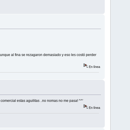
Aunque al fina se rezagaron demasiado y eso les costó perder
En línea
 comercial estas aguilitas ..no nomas no me pasa! ^^'
En línea