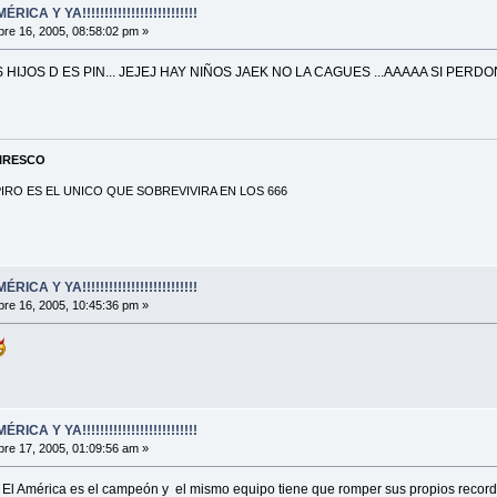
A Y YA!!!!!!!!!!!!!!!!!!!!!!!!!!
re 16, 2005, 08:58:02 pm »
 HIJOS D ES PIN... JEJEJ HAY NIÑOS JAEK NO LA CAGUES ...AAAAA SI PE
PIRESCO
RO ES EL UNICO QUE SOBREVIVIRA EN LOS 666
A Y YA!!!!!!!!!!!!!!!!!!!!!!!!!!
re 16, 2005, 10:45:36 pm »
A Y YA!!!!!!!!!!!!!!!!!!!!!!!!!!
re 17, 2005, 01:09:56 am »
, El América es el campeón y el mismo equipo tiene que romper sus propios recor