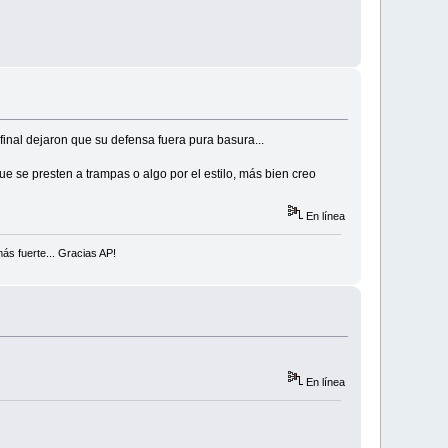
final dejaron que su defensa fuera pura basura...
que se presten a trampas o algo por el estilo, más bien creo
En línea
ás fuerte... Gracias AP!
En línea