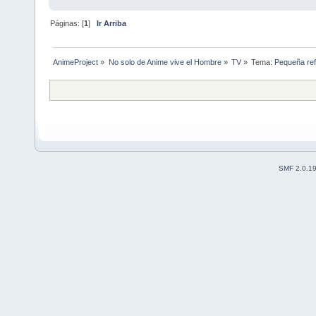
Páginas: [
1
]
Ir Arriba
AnimeProject
»
No solo de Anime vive el Hombre
»
TV
»
Tema:
Pequeña ref
SMF 2.0.1