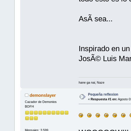
AsÃ­ sea...
Inspirado en un
JosÃ© Luis Mar
hane ga nai, Naze
Pequeña reflexion
demonslayer
«
Respuesta #1 en:
Agosto 03
Cazador de Demonios
BOFH
Mensajes: 3,599