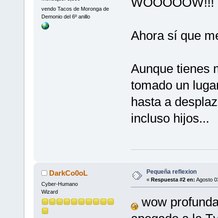
WOOOOOW!!!
vendo Tacos de Moronga de
Demonio del 6º anillo
Ahora sí que me 
Aunque tienes m
tomado un lugar
hasta a desplaz
incluso hijos...
Pequeña reflexion
DarkCo0oL
«
Respuesta #2 en:
Agosto 03
Cyber-Humano
Wizard
wow profunda 