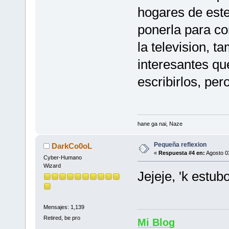
hogares de este
ponerla para c
la television, t
interesantes qu
escribirlos, per
hane ga nai, Naze
Pequeña reflexion
DarkCo0oL
«
Respuesta #4 en:
Agosto 03
Cyber-Humano
Wizard
Jejeje, 'k estub
Mensajes: 1,139
Retired, be pro
Mi Blog