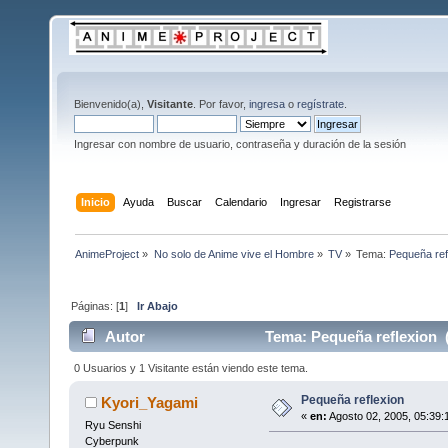
Bienvenido(a),
Visitante
. Por favor,
ingresa
o
regístrate
.
Ingresar con nombre de usuario, contraseña y duración de la sesión
Inicio
Ayuda
Buscar
Calendario
Ingresar
Registrarse
AnimeProject
»
No solo de Anime vive el Hombre
»
TV
»
Tema:
Pequeña ref
Páginas: [
1
]
Ir Abajo
Autor
Tema: Pequeña reflexion (
0 Usuarios y 1 Visitante están viendo este tema.
Pequeña reflexion
Kyori_Yagami
«
en:
Agosto 02, 2005, 05:39:
Ryu Senshi
Cyberpunk