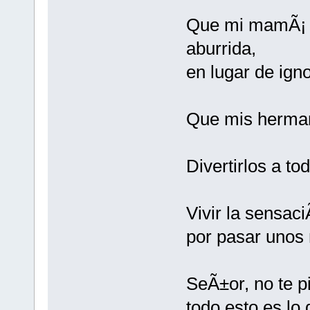
Que mi mamÃ¡ 
aburrida,
en lugar de ign
Que mis herman
Divertirlos a t
Vivir la sensaci
por pasar unos
SeÃ±or, no te 
todo esto es lo 