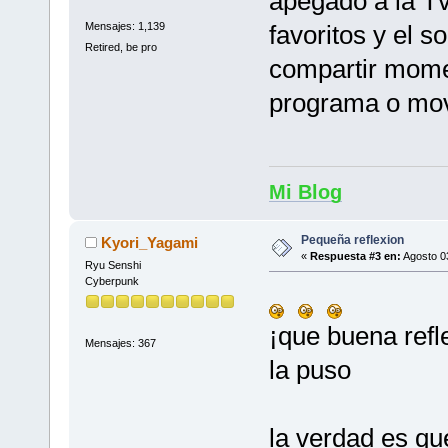
apegado a la Tv
favoritos y el 
Mensajes: 1,139
Retired, be pro
compartir momen
programa o movi
Mi Blog
Pequeña reflexion
Kyori_Yagami
«
Respuesta #3 en:
Agosto 03
Ryu Senshi
Cyberpunk
¡que buena refle
Mensajes: 367
la puso
la verdad es qu