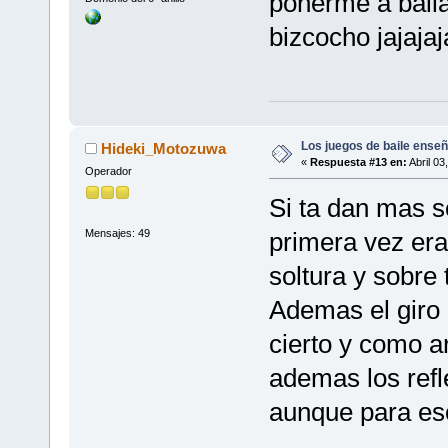
ponerme a baila
bizcocho jajajaj
Los juegos de baile enseñ
Hideki_Motozuwa
«
Respuesta #13 en:
Abril 03
Operador
Si ta dan mas s
Mensajes: 49
primera vez era
soltura y sobre 
Ademas el giro
cierto y como a
ademas los refle
aunque para eso