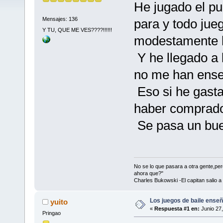
He jugado el pu
Mensajes: 136
para y todo jue
Y TU, QUE ME VES????!!!!!!
modestamente h
Y he llegado a 
no me han ense
Eso si he gast
haber comprado
Se pasa un bue
No se lo que pasara a otra gente,p
ahora que?"
Charles Bukowski -El capitan salio a
Los juegos de baile enseñ
yuito
«
Respuesta #1 en:
Junio 27,
Pringao