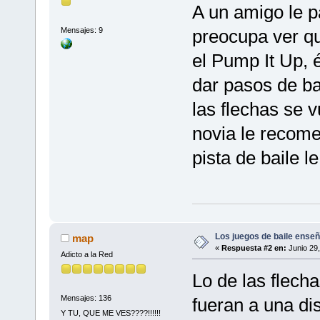
A un amigo le 
Mensajes: 9
preocupa ver qu
el Pump It Up, é
dar pasos de bai
las flechas se 
novia le recome
pista de baile l
Los juegos de baile enseñ
map
«
Respuesta #2 en:
Junio 29,
Adicto a la Red
Lo de las flecha
Mensajes: 136
fueran a una d
Y TU, QUE ME VES????!!!!!!