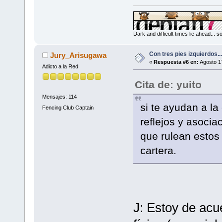
Dark and difficult times lie ahead... 
Con tres pies izquierdos...
Jury_Arisugawa
«
Respuesta #6 en:
Agosto 17
Adicto a la Red
Cita de: yuito
Mensajes: 114
si te ayudan a la
Fencing Club Captain
reflejos y asoci
que rulean estos
cartera.
J: Estoy de acu