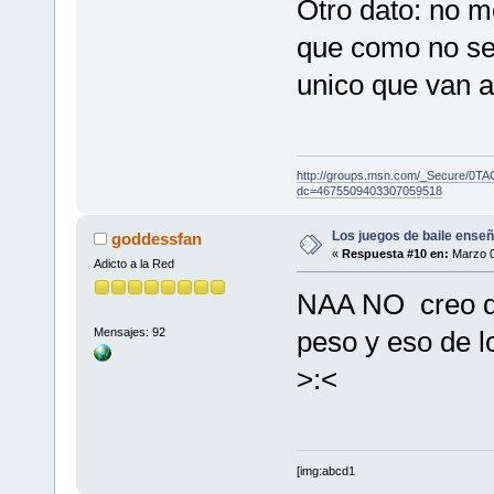
Otro dato: no 
que como no se
unico que van a
http://groups.msn.com/_Secure
dc=4675509403307059518
Los juegos de baile enseñ
goddessfan
«
Respuesta #10 en:
Marzo 0
Adicto a la Red
NAA NO creo q 
Mensajes: 92
peso y eso de l
>:<
[img:abcd1