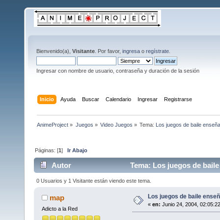
Bienvenido(a),
Visitante
. Por favor,
ingresa
o
regístrate
.
Ingresar con nombre de usuario, contraseña y duración de la sesión
Inicio
Ayuda
Buscar
Calendario
Ingresar
Registrarse
AnimeProject
»
Juegos
»
Video Juegos
»
Tema:
Los juegos de baile enseña
Páginas: [
1
]
Ir Abajo
Autor
Tema: Los juegos de baile
0 Usuarios y 1 Visitante están viendo este tema.
Los juegos de baile enseñ
map
«
en:
Junio 24, 2004, 02:05:2
Adicto a la Red