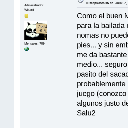
«
Respuesta #5 en:
Julio 02,
Administrador
Wizard
Como el buen M
para la bailada 
nomas no puedo 
pies... y sin em
Mensajes: 789
me da bastante b
medio... seguro
pasito del saca
probablemente a
juego (conozco
algunos justo 
Salu2