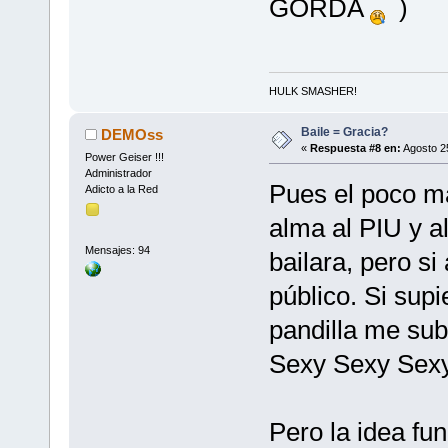
GORDA
)
HULK SMASHER!
Baile = Gracia?
DEMOss
«
Respuesta #8 en:
Agosto 25
Power Geiser !!!
Administrador
Pues el poco m
Adicto a la Red
alma al PIU y a
Mensajes: 94
bailara, pero s
público. Si sup
pandilla me sub
Sexy Sexy Sex
Pero la idea fun