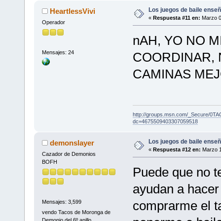
Los juegos de baile enseñ
HeartlessVivi
«
Respuesta #11 en:
Marzo 0
Operador
nAH, YO NO M
Mensajes: 24
COORDINAR, 
CAMINAS MEJOR
http://groups.msn.com/_Secure
dc=4675509403307059518
Los juegos de baile enseñ
demonslayer
«
Respuesta #12 en:
Marzo 1
Cazador de Demonios
BOFH
Puede que no te
ayudan a hacer 
comprarme el t
Mensajes: 3,599
vendo Tacos de Moronga de
Demonio del 6º anillo