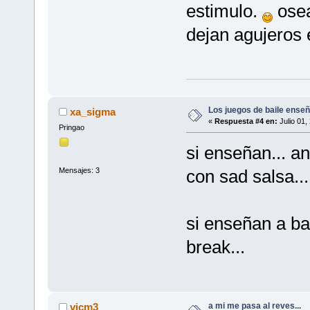
estimulo.
osea
dejan agujeros e
Los juegos de baile enseñ
xa_sigma
«
Respuesta #4 en:
Julio 01,
Pringao
si enseñan... an
Mensajes: 3
con sad salsa...
si enseñan a bai
break...
a mi me pasa al reves...
vicm3