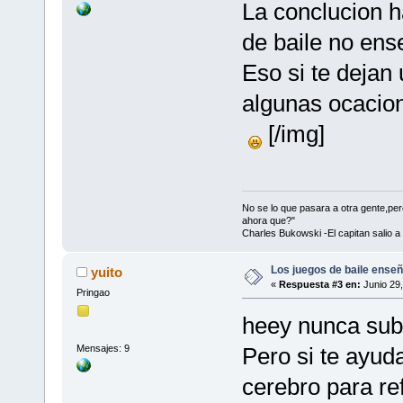
La conclucion 
de baile no ens
Eso si te dejan
algunas ocacion
[/img]
No se lo que pasara a otra gente,p
ahora que?"
Charles Bukowski -El capitan salio a
Los juegos de baile enseñ
yuito
«
Respuesta #3 en:
Junio 29,
Pringao
heey nunca sub
Mensajes: 9
Pero si te ayuda
cerebro para re