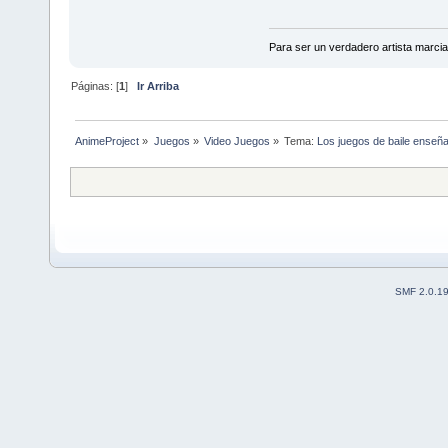
Para ser un verdadero artista marcial
Páginas: [
1
]
Ir Arriba
AnimeProject
»
Juegos
»
Video Juegos
»
Tema:
Los juegos de baile enseña
SMF 2.0.1