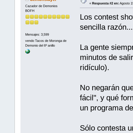
«
Respuesta #2 en:
Agosto 15
Cazador de Demonios
BOFH
Los contest sho
sencilla razón...
Mensajes: 3,599
vendo Tacos de Moronga de
La gente siempr
Demonio del 6º anillo
minutos de sali
ridículo).
No negarán que 
fácil", y qué f
un programa de
Sólo contesta 