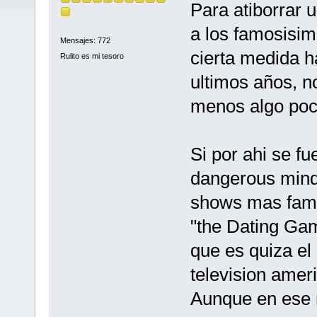
Para atiborrar 
a los famosisi
Mensajes: 772
cierta medida h
Rulito es mi tesoro
ultimos años, n
menos algo poco
Si por ahi se fu
dangerous mind"
shows mas famos
"the Dating Ga
que es quiza el
television amer
Aunque en ese r