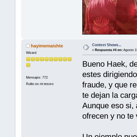
Contest Shows...
hayimemaishte
«
Respuesta #4 en:
Agosto 19
Wizard
Bueno Haek, d
estes dirigiendo
Mensajes: 772
fraude, y que 
Rulito es mi tesoro
te dejan la car
Aunque eso si, 
ofrecen y no te 
Un ejemplo pue