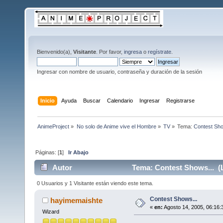
Bienvenido(a),
Visitante
. Por favor,
ingresa
o
regístrate
.
Ingresar con nombre de usuario, contraseña y duración de la sesión
Inicio
Ayuda
Buscar
Calendario
Ingresar
Registrarse
AnimeProject
»
No solo de Anime vive el Hombre
»
TV
»
Tema:
Contest Sho
Páginas: [
1
]
Ir Abajo
Autor
Tema: Contest Shows... (L
0 Usuarios y 1 Visitante están viendo este tema.
Contest Shows...
hayimemaishte
«
en:
Agosto 14, 2005, 06:16:
Wizard