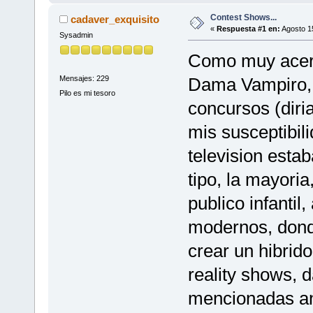
Contest Shows...
cadaver_exquisito
«
Respuesta #1 en:
Agosto 15
Sysadmin
Como muy acert
Mensajes: 229
Dama Vampiro, 
Pilo es mi tesoro
concursos (diri
mis susceptibil
television esta
tipo, la mayori
publico infantil
modernos, donde
crear un hibrid
reality shows,
mencionadas ant