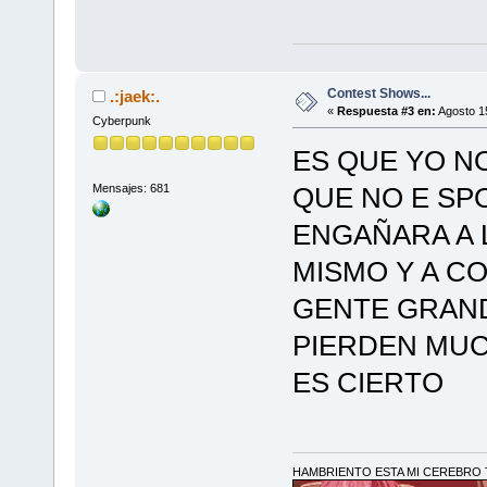
Contest Shows...
.:jaek:.
«
Respuesta #3 en:
Agosto 15
Cyberpunk
ES QUE YO NO
Mensajes: 681
QUE NO E SP
ENGAÑARA A 
MISMO Y A C
GENTE GRAND
PIERDEN MU
ES CIERTO
HAMBRIENTO ESTA MI CEREBRO T