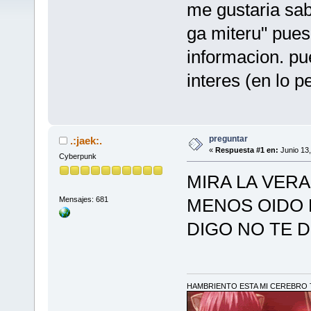
me gustaria sab
ga miteru" pue
informacion. p
interes (en lo p
preguntar
.:jaek:.
«
Respuesta #1 en:
Junio 13,
Cyberpunk
MIRA LA VERA
Mensajes: 681
MENOS OIDO 
DIGO NO TE 
HAMBRIENTO ESTA MI CEREBRO T