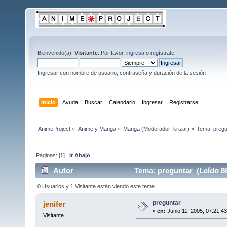
Bienvenido(a),
Visitante
. Por favor,
ingresa
o
regístrate
.
Ingresar con nombre de usuario, contraseña y duración de la sesión
Inicio
Ayuda
Buscar
Calendario
Ingresar
Registrarse
AnimeProject
»
Anime y Manga
»
Manga
(Moderador:
krizar
) »
Tema:
pregu
Páginas: [
1
]
Ir Abajo
Autor
Tema: preguntar (Leído 8
0 Usuarios y 1 Visitante están viendo este tema.
preguntar
jenifer
«
en:
Junio 11, 2005, 07:21:4
Visitante