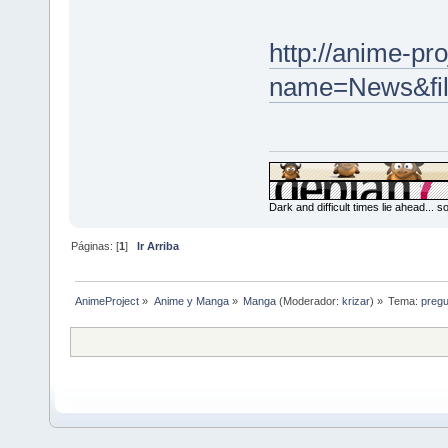
http://anime-pr
name=News&fil
Dark and difficult times lie ahead... 
Páginas: [
1
]
Ir Arriba
AnimeProject
»
Anime y Manga
»
Manga
(Moderador:
krizar
) »
Tema:
pregu