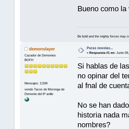
Bueno como la
Be bold and the mighty forces may c
Puras novelas...
demonslayer
«
Respuesta #1 en:
Junio 08,
Cazador de Demonios
BOFH
Si hablas de la
no opinar del 
al fnal de cuen
Mensajes: 3,599
vendo Tacos de Moronga de
Demonio del 6º anillo
No se han dad
historia nada m
nombres?