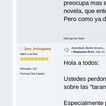
preocupa mas en
novela, que ent
Pero como ya di
hane ga nai, Naze
Juventud, divino tesoro...
Jury_Arisugawa
«
Respuesta #9 en:
Julio 13,
Adicto a la Red
Hola a todos:
Mensajes: 114
Fencing Club Captain
Ustedes perdon
sobre las "tara
Especialmente p