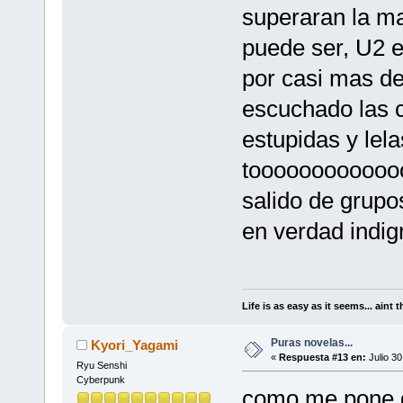
superaran la m
puede ser, U2 
por casi mas d
escuchado las 
estupidas y lel
toooooooooooo
salido de grupo
en verdad indig
Life is as easy as it seems... aint t
Puras novelas...
Kyori_Yagami
«
Respuesta #13 en:
Julio 30
Ryu Senshi
Cyberpunk
como me pone d