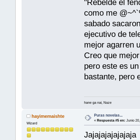
"Rebelde el fe
como me @~^`%
sabado sacaron 
ejecutivo de te
mejor agarren 
Creo que mejor 
pero este es un
bastante, pero 
hane ga nai, Naze
Puras novelas...
hayimemaishte
«
Respuesta #5 en:
Junio 20,
Wizard
Jajajajajajajaja