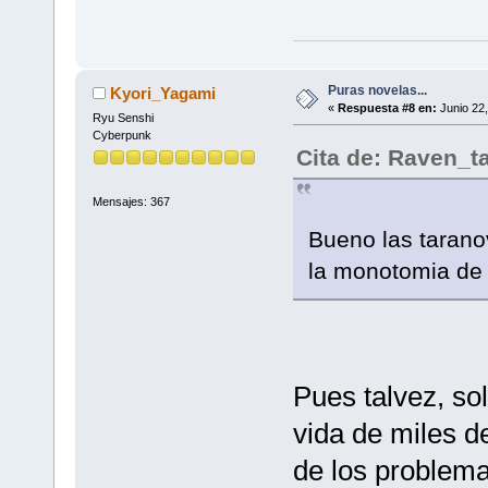
Puras novelas...
Kyori_Yagami
«
Respuesta #8 en:
Junio 22,
Ryu Senshi
Cyberpunk
Cita de: Raven_t
Mensajes: 367
Bueno las taranov
la monotomia de 
Pues talvez, so
vida de miles d
de los problem