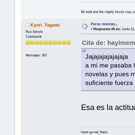
Be bold and the mighty forces may c
Puras novelas...
Kyori_Yagami
«
Respuesta #6 en:
Junio 21,
Ryu Senshi
Cyberpunk
Cita de: hayimem
Jajajajajajajaja
Mensajes: 367
a mi me pasaba l
novelas y pues m
suficiente fuerza
Esa es la actit
hane ga nai, Naze