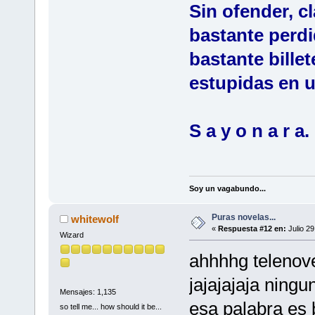
Sin ofender, cl
bastante perdi
bastante billet
estupidas en un
S a y o n a r a.
Soy un vagabundo...
Puras novelas...
whitewolf
«
Respuesta #12 en:
Julio 29
Wizard
ahhhhg telenove
jajajajaja ningu
Mensajes: 1,135
esa palabra es 
so tell me... how should it be...