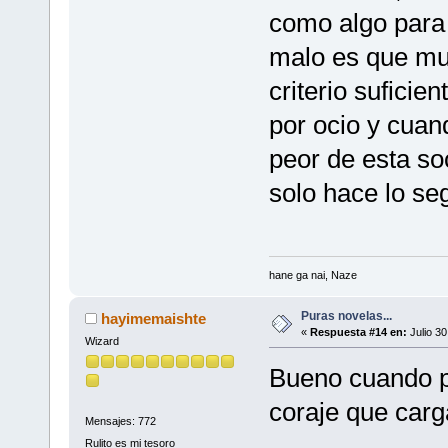
como algo para 
malo es que muc
criterio suficie
por ocio y cuan
peor de esta s
solo hace lo se
hane ga nai, Naze
Puras novelas...
hayimemaishte
«
Respuesta #14 en:
Julio 30
Wizard
Bueno cuando pu
coraje que carg
Mensajes: 772
Rulito es mi tesoro