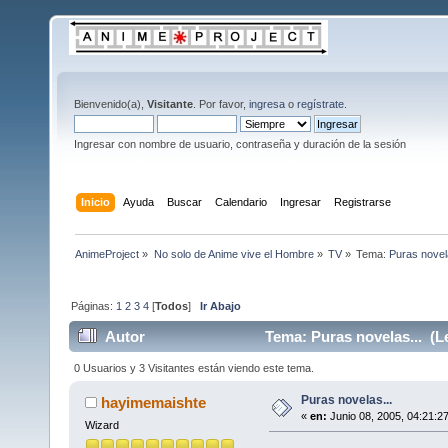
Bienvenido(a),
Visitante
. Por favor,
ingresa
o
regístrate
.
Ingresar con nombre de usuario, contraseña y duración de la sesión
Inicio
Ayuda
Buscar
Calendario
Ingresar
Registrarse
AnimeProject
»
No solo de Anime vive el Hombre
»
TV
»
Tema:
Puras novel
Páginas:
1
2
3
4
[
Todos
]
Ir Abajo
Autor
Tema: Puras novelas... (L
0 Usuarios y 3 Visitantes están viendo este tema.
Puras novelas...
hayimemaishte
«
en:
Junio 08, 2005, 04:21:2
Wizard