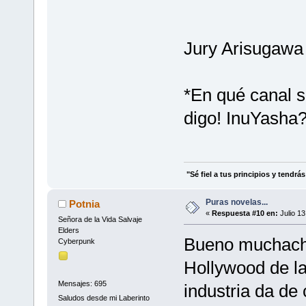
Jury Arisugawa
*En qué canal sa
digo! InuYash
"Sé fiel a tus principios y tendrá
Puras novelas...
Potnia
«
Respuesta #10 en:
Julio 13
Señora de la Vida Salvaje
Elders
Bueno muchacho
Cyberpunk
Hollywood de la
Mensajes: 695
industria da d
Saludos desde mi Laberinto