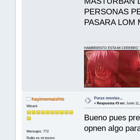
MASTURBAN L
PERSONAS PE
PASARA LOM M
HAMBRIENTO ESTA MI CEREBRO T
Puras novelas...
hayimemaishte
«
Respuesta #3 en:
Junio 11,
Wizard
Bueno pues pre
opnen algo para
Mensajes: 772
Rulito es mi tesoro