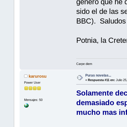
género que he d
sido el de las s
BBC). Saludos
Potnia, la Cret
Carpe diem
Puras novelas...
karurosu
«
Respuesta #11 en:
Julio 25
Power User
Solamente deci
Mensajes: 50
demasiado esp
mucho mas info